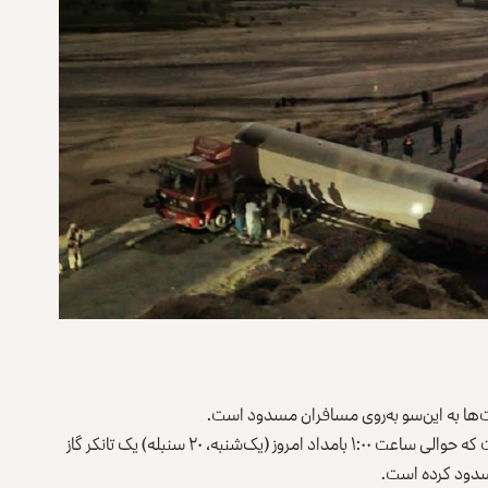
عت‌ها به اين‌سو به‌روی مسافران مسدود است.
شریف‌الله، یکی از بزرگان قومی زابل به روزنامه اطلاعات روز گفت که حوالی ساعت ۱:۰۰ بامداد امروز (یک‌شنبه، ۲۰ سنبله) یک تانکر گاز
مسدود کرده است.