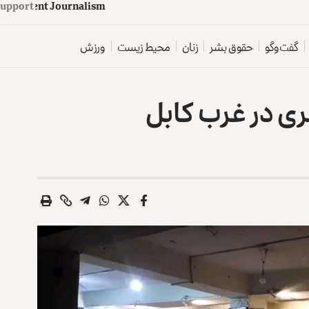
upport
d
e
p
e
n
d
e
n
t
J
o
u
r
n
a
l
i
s
m
گفت‌وگو
حقوق بشر
زنان
محیط زیست
ورزش
ی در غرب کابل