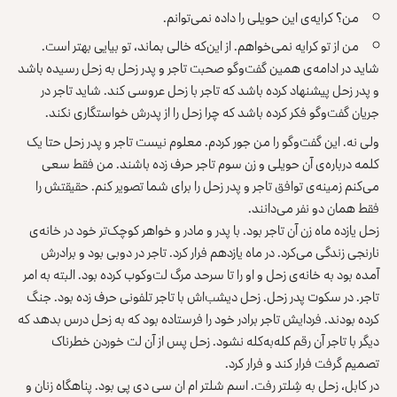
من؟ کرایه‌ی این حویلی را داده نمی‌توانم.
من از تو کرایه نمی‌خواهم. از این‌که خالی بماند، تو بیایی بهتر است.
شاید در ادامه‌ی همین گفت‌وگو صحبت تاجر و پدر زحل به زحل رسیده باشد
و پدر زحل پیشنهاد کرده باشد که تاجر با زحل عروسی کند. شاید تاجر در
جریان گفت‌وگو فکر کرده باشد که چرا زحل را از پدرش خواستگاری نکند.
ولی نه. این گفت‌وگو را من جور کردم. معلوم نیست تاجر و پدر زحل حتا یک
کلمه درباره‌ی آن حویلی و زن سوم تاجر حرف زده باشند. من فقط سعی
می‌کنم زمینه‌ی توافق تاجر و پدر زحل را برای شما تصویر کنم. حقیقتش را
فقط همان دو نفر می‌دانند.
زحل یازده ماه زن آن تاجر بود. با پدر و مادر و خواهر کوچک‌تر خود در خانه‌ی
نارنجی زندگی می‌کرد. در ماه یازدهم فرار کرد. تاجر در دوبی بود و برادرش
آمده بود به خانه‌ی زحل و او را تا سرحد مرگ لت‌وکوب کرده بود. البته به امر
تاجر. در سکوت پدر زحل. زحل دیشب‌اش با تاجر تلفونی حرف زده بود. جنگ
کرده بودند. فردایش تاجر برادر خود را فرستاده بود که به زحل درس بدهد که
دیگر با تاجر آن رقم کله‌به‌کله نشود. زحل پس از آن لت خوردن خطرناک
تصمیم گرفت فرار کند و فرار کرد.
در کابل، زحل به شِلتر رفت. اسم شلتر ام ان سی دی پی بود. پناهگاه زنان و