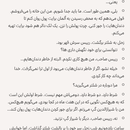
یعنی…
بلی، همین طور است. ما باید جدا شویم. من این خانه را می‌فروشم.
قول می‌دهم که به محض رسیدن به آلمان برایت پول روان کنم تا
دندان‌هایت را جور کنی. چرت پولش را نزن. یک لک دالر هم شود برایت تهیه
می‌کنم.
زحل به شلتر برگشت. رییس سرش قهر بود.
نتوانستی برای خود نگهش داری ها؟
رییس صاحب، من هیچ کاری نکردم. البته از خاطر دندان‌هایم…
خیله نشو، اگر از خاطر دندان‌هایت می‌بود از اول ترا نمی‌گرفت. خدا
می‌داند چه کار کردی.
مرا دوباره در شلتر می‌گیرید؟
شرط دارد. دو شرط دارد. دومی‌اش مهم نیست. شرط اولش این است
که به هیچ‌کس نگویی که در این هفت ماه در کجا بودی. می‌گویم هیچ‌کس.
من با شیرازالدین گپ می‌زنم. اگر برای جور کردن دندان‌هایت پول روان کند…
نه، رییس صاحب. دیگر با شیراز گپ نزنید.
ساعت یازده‌ونیم شب زحل سر خود را بر بالشت شلتر گذاشت. اما خوابش