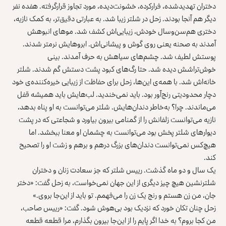
دختران تهدیدشده، فرارکرده، خشونت‌دیده، مورد تجاوز قرارگرفته. هفده نفر
دیگر هم آنجا بودند. زحل در شلتر زیبا شد. به عبارتی دقیق‌تر، به کمک نازیه،
دختری هم‌سن‌وسال خودش، زیبایی‌اش کشف شد. موهای انبوهش
آمدند به صحنه یعنی روی گوش و پیشانی‌اش. ابروهایش نرم‎تر شدند.
پوستش لطیف شد. چشم‌های سیاهش به حرف آمدند. بینی
خوش‌تراشش دیده شد. حتا رگ‌های کبود پشت دستش گم شدند. شلتر
خانه‌اش شد. با همه‌ی این‌ها، زحل برای حفاظت از زیبایی خیره‌کننده‌ی خود
دچار محدودیتی رنج‌آور بود. باید نمی‌خندید. لب‌هایش باید همیشه قفل
می‌ماندند. چرا؟ به‌خاطر دندان‌هایش. شلتر می‌توانست به او پناه بدهد،
نازیه می‌توانست زلفانش را از گمنامی بیرون بیاورد و شجاعتی که در پشت
دیوارهای شلتر پخش بود می‌توانست به چشمان او معنا ببخشد. اما
هیچ‌کس نمی‌توانست دندان‌های بزرگ درهم و برهم و زشت او را تصحیح
کند.
یک سال و دو ماه گذشت. رییس شلتر که جز سعادت زنان و دختران
شلترنشین هیچ چیز دیگری از این جهان نمی‌خواست، به زحل گفت: «دختر
جان، من زن هستم و رنج یک زن را می‌فهمم. تو باید از این‌جا بروی.»
زحل چنان تکان خورد که نزدیک بود بی‌هوش شود. گفت: «رییس صاحب،
من کجا بروم؟ به خدا اگر پایم را از این‌جا بیرون بگذارم، مرا قطعه قطعه