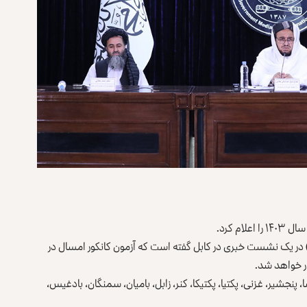
م کرد.
 حقانی، سرپرست این اداره امروز (پنج‌شنبه، ۳ جوزا) در یک نشست خبری در کابل گفته است که آزمون کانکور امسال در
ا، پنجشیر، غزنی، پکتیا، پکتیکا، کنر، زابل، بامیان، سمنگان، بادغیس،