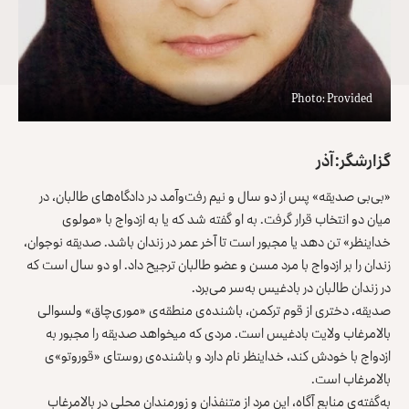
Photo: Provided
گزارشگر: آذر
«بی‌بی صدیقه» پس از دو سال و نیم رفت‌وآمد در دادگاه‌های طالبان، در
میان دو انتخاب قرار گرفت. به او گفته شد که یا به ازدواج با «مولوی
خداینظر» تن دهد یا مجبور است تا آخر عمر در زندان باشد. صدیقه‌ نوجوان،
زندان را بر ازدواج با مرد مسن و عضو طالبان ترجیح داد. او دو سال است که
در زندان طالبان در بادغیس به‌سر می‌برد.
صدیقه، دختری از قوم ترکمن، باشنده‌ی منطقه‌ی «موری‌چاق» ولسوالی
بالامرغاب ولایت بادغیس است. مردی که می‎خواهد صدیقه را مجبور به
ازدواج با خودش کند، خداینظر نام دارد و باشنده‌ی روستای «قوروتو»ی
بالامرغاب است.
به‌گفته‌ی منابع آگاه، این مرد از متنفذان و زورمندان محلی در بالامرغاب