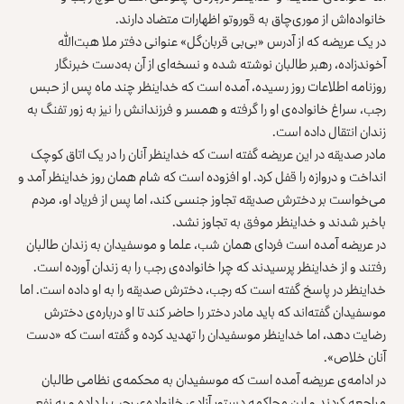
خانواده‌اش از موری‌چاق به قوروتو اظهارات متضاد دارند.
در یک عریضه که از آدرس «بی‌بی قربان‌گل» عنوانی دفتر ملا هبت‌الله
آخوندزاده، رهبر طالبان نوشته شده و نسخه‌ای از آن به‌دست خبرنگار
روزنامه اطلاعات روز رسیده، آمده است که خداینظر چند ماه پس از حبس
رجب، سراغ خانواده‌ی او را گرفته و همسر و فرزندانش را نیز به زور تفنگ به
زندان انتقال داده است.
مادر صدیقه در این عریضه گفته است که خداینظر آنان را در یک اتاق کوچک
انداخت و دروازه را قفل کرد. او افزوده است که شام همان روز خداینظر آمد و
می‌خواست بر دخترش صدیقه تجاوز جنسی کند، اما پس از فریاد او، مردم
باخبر شدند و خداینظر موفق به تجاوز نشد.
در عریضه آمده است فردای همان شب، علما و موسفیدان به زندان طالبان
رفتند و از خداینظر پرسیدند که چرا خانواده‌ی رجب را به زندان آورده‌ است.
خداینظر در پاسخ گفته است که رجب، دخترش صدیقه را به او داده است. اما
موسفیدان گفته‌اند که باید مادر دختر را حاضر کند تا او درباره‌ی دخترش
رضایت دهد، اما خداینظر موسفیدان را تهدید کرده و گفته است که «دست
آنان خلاص».
در ادامه‌ی عریضه آمده است که موسفیدان به محکمه‌ی نظامی طالبان
مراجعه کردند و این محاکمه دستور آزادی خانواده‌ی رجب را داده و به نفع