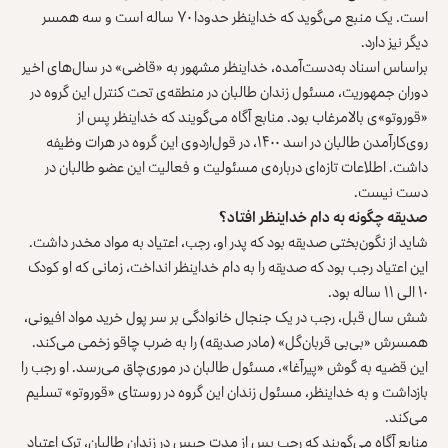
است. یک منبع می‌گوید که خداینظر حدودا ۷۰ ساله است و سه همسر
دیگر نیز دارد.
براساس اسناد به‌دست‌آمده، خداینظر مشهور به «قاضی» در سال‌های اخیر
دوران جمهوریت، مسئول زندان طالبان در منطقه‌ی تحت کنترل این گروه در
«قوروتو»ی بالامرغاب بود. منابع آگاه می‌گویند که خداینظر پس از
روی‌کارآمدن طالبان در اسد ۱۴۰۰، در قول‌اردوی این گروه در هرات وظیفه
داشت. اطلاعات تازه‌‌ای درباره‌ی مسئولیت و فعالیت این عضو طالبان در
دست نیست.
صدیقه چگونه به دام خداینظر افتاد؟
شاید از نگون‌بختی صدیقه بود که پدر او، رجب، اعتیاد به مواد مخدر داشت.
این اعتیاد رجب بود که صدیقه را به دام خداینظر انداخت، زمانی که او کودک
۱۰ الی ۱۱ ساله بود.
شش سال قبل، رجب در یک جنجال خانوادگی بر سر پول خرید مواد افیونی،
همسرش «بی‌بی قربان‌گل» (مادر صدیقه) را به ضرب چاقو زخمی می‌کند.
این قضیه به گوش «پیرآغا»، مسئول طالبان در موری‌چاق می‌رسد. او رجب را
بازداشت و به خداینظر، مسئول زندان این گروه در روستای «قوروتو» تسلیم
می‌کند.
منابع آگاه می‌گویند که رجب پس از مدت حبس در زندان طالبان، ترک اعتیاد