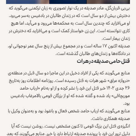
بی‌‌بی ‌قربان‌گل، مادر صدیقه در یک نوار تصویری به زبان ترکمنی می‌گوید که
دخترش بیش از دو سال است که در زندان طالبان در بادغیس به‌سر می‌برد.
او می‌افزاید که چندین سال است به محکمه‌ها می‌رود و می‌آید، اما هیچ
کاری نتوانسته است. این زن خواستار کمک است و می‌افزاید که دخترش در
زندان بیمار است.
صدیقه اکنون ۱۷ ساله است و در مجموع بیش از پنج سال عمر نوجوانی او،
در دادگاه‌ها و زندان‌های طالبان گذشته است.
قتل حامی صدیقه در هرات
منابع می‌گویند که یکی از افراد دخیل در این ماجرا دو سال قبل در منطقه‌ی
«دروازه عراق» شهر هرات به قتل رسیده است.
روزنامه
اطلاعات
روز به‌تاریخ
۲۶ جدی ۱۴۰۲ خبر قتل این فرد را نشر کرده و از او به‌نام «ارباب حامد
موریچاقی» یاد شده و گفته شده که او از بزرگان قومی بالامرغاب بادغیس
بود.
منابع می‌گویند که ارباب حامد شخص فعال و بانفوذ بود و به‌عنوان وکیل با
صدیقه همکاری داشت.
انگیزه‌ی قتل این بزرگ قومی تا کنون مشخص نیست. روشن نیست که آیا
دلیل ترور این فرد با پرونده صدیقه ارتباط دارد یا خیر. منابع می‌گویند که بعد