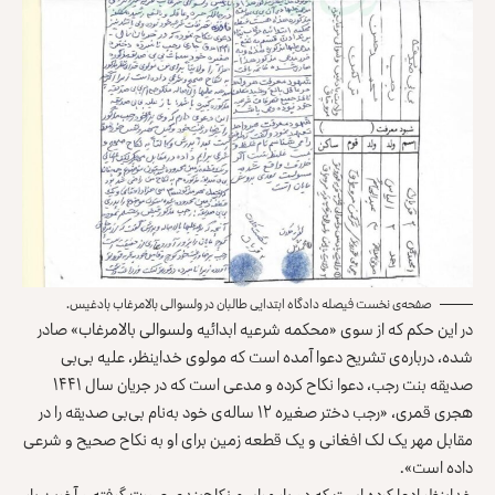
صفحه‌ی نخست فیصله دادگاه ابتدایی طالبان در ولسوالی بالامرغاب بادغیس.
در این حکم که از سوی «محکمه شرعیه ابدائیه ولسوالی بالامرغاب» صادر
شده، درباره‌ی تشریح دعوا آمده است که مولوی خداینظر، علیه بی‌بی
صدیقه بنت رجب، دعوا نکاح کرده و مدعی است که در جریان سال ۱۴۴۱
هجری قمری، «رجب دختر صغیره ۱۲ ساله‌ی خود به‌نام بی‌بی صدیقه را در
مقابل مهر یک لک افغانی و یک قطعه زمین برای او به نکاح صحیح و شرعی
داده است».
خداینظر ادعا کرده است که دو بار مراسم نکاح‌بندی صورت گرفته و آخرین بار