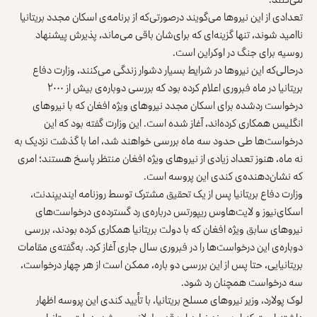
تعدادی از این نیروها می‌گویند درصورتی‌که از برنامه‌ی اسکان مجدد بریتانیا
ناامید شوند، تنها گزینه‌ای که برای‌شان باقی می‌ماند، پذیرش پیشنهاد
روسیه برای جنگ در اوکراین است.
درحالی‌که این نیروها در شرایط بسیار دشوار زندگی می‌کنند، وزارت دفاع
بریتانیا در ماه فبروری اعلام کرده بود که بررسی دوباره‌ی بیش از ۲۰۰۰
درخواست ردشده برای اسکان مجدد نیروهای ویژه افغان که با نیروهای
انگلیس همکاری کرده‌اند، آغاز شده است. این وزارت گفته بود که این
درخواست‌ها طی حدود سه ماه بررسی خواهند شد، اما با گذشت نزدیک به
نه ماه، هنوز تعداد زیادی از نیروهای ویژه افغان منتظر پاسخ هستند؛ امری
که نشان‌دهنده‌ی کندی این پروسه است.
وزارت دفاع بریتانیا پس از یک
تحقیق
مشترک
توسط روزنامه ایندیپندنت،
اسکای‌نیوز و لایت‌هاوس ریپورتس درباره‌ی رد گسترده‌ی درخواست‌های
نیروهای سابق ویژه افغان که با دولت بریتانیا همکاری کرده بودند، بررسی
دوباره‌ی این درخواست‌ها را در فبروری سال جاری آغاز کرد. به‌گفته‌ی مقامات
بریتانیایی، حتا پس از این بررسی دو باره، ممکن است از هر چهار درخواست،
سه درخواست همچنان رد شود.
لوک پولارد، وزیر نیروهای مسلح بریتانیا، با تأیید کندی این پروسه اظهار