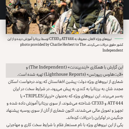
نیروهای ویژه افغان، معروف به ATF444 و CF333 توسط بریتانیا آموزش دیده و از این
کشور حقوق دریافت می‌کردند. photo provided by Charlie Herbert to The
Independent
این گزارش با همکاری «ایندیپندنت» (
The Independent
) و
«لایت‌هاوس ریپورتس» (
Lighthouse Reports
) تهیه شده است.
شماری از نیروهای ویژه دولت پیشین افغانستان که روند درخواست اسکان
مجدد شان به بریتانیا به کندی به پیش می‌رود، در شرایط سخت در ایران
به‌سر می‌برند. این نیروهای ویژه که به‌عنوان «تریپلز/TRIPLES» یا
ATF444 و CF333 شناخته می‌شوند، از سوی بریتانیا آموزش داده شده و
تجهیز و تمویل مالی می‌شدند، اکنون شماری از آنان از سوی روسیه پیشنهاد
جنگیدن در اوکراین را دریافت کرده‌اند.
یکی از این نیروهای ویژه با نام مستعار غلام با شرایط سخت کاری و مهاجرتی