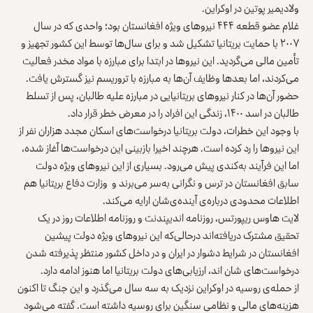
ولادیمیر پوتین در اوکراین.
غلام عضو قطعه ۴۴۴ نیروهای ویژه افغانستان بود؛ واحدی که در سال
۲۰۰۷ با حمایت بریتانیا تشکیل شد و برای سال‌ها توسط این کشور تجهیز و
تأمین مالی می‌گردید. این نیروها در ابتدا برای مبارزه با مواد مخدر فعالیت
می‌کردند، اما بعدها وظایف آن‌ها به مبارزه با تروریسم نیز گسترش یافت.
حضور آن‌ها در کنار نیروهای بریتانیایی در مبارزه علیه طالبان، پس از تسلط
طالبان در اسد ۱۴۰۰، زندگی‌ این افراد را در معرض خطر قرار داد.
با وجود این خطرات، دولت بریتانیا درخواست‌های اسکان مجدد هزاران نفر از
این نیروها را رد کرده است. هرچند اخیرا بازبینی این درخواست‌ها آغاز شده،
اما این فرآیند به‌کندی پیش می‌رود. بسیاری از این نیروهای ویژه دولت
سابق افغانستان در ترس و نگرانی به‌سر می‌برند و وزارت دفاع بریتانیا هم
اطلاعات محدودی درباره‌ی آینده‌ی‌شان ارایه می‌کند.
لایت هاوس ریپورتس، روزنامه اندیپندنت و روزنامه اطلاعات روز در یک
تحقیق مشترک دریافته‌اند درحالی‌که این نیروهای ویژه دولت پیشین
افغانستان در شرایط دشوار در ایران و در داخل کشور منتظر پذیرفته شدن
درخواست‌های شان اند، ارزیابی‌های دولت بریتانیا اما هنوز ادامه دارد.
از حمله‌ی روسیه در اوکراین نزدیک به سه سال می‌گذرد و این جنگ تا اکنون
هزینه‌های مالی و نظامی سنگین برای روسیه داشته است. گفته می‌شود