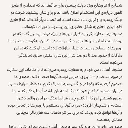
شماری از نیروهای ویژه دولت پیشین برای ما گفته‌اند که تعدادی از طریق
تلفون درباره‌ی این استخدام اطلاع یافته‌اند و برای‌شان پیشنهاد شرکت در
جنگ روسیه و اوکراین داده شده است. اما تعداد دیگر گفته‌اند که از طریق
قاچاقبران افغان به‌ شکل حضوری این پیشنهاد را دریافت کرده‌اند.
مشرف (مستعار)، یکی از داکتران نیروهای ویژه دولت پیشین گفت که در
روند استخدام این نیروها برای جنگ روسیه در اوکراین، به‌گونه‌ی حضوری با
روس‌ها در سفارت روسیه در تهران ملاقات کرده است. او گفت که در این
ملاقات از حدود صد تا دو صد نفر از نیروهای امنیتی سابق نمایندگی
می‌کرده است.
مشرف گفت: «من خودم به سفارت روسیه می‌رفتم تا با مقامات این سفارت
در مورد استخدام ۲۰۰ نیروی امنیتی توسط آن‌ها صحبت کنم. همه‌ی ما
تصمیم گرفتیم که یکجا در جنگ روسیه اشتراک کنیم. به‌خاطر شرایط دشوار
در ایران تصمیم گرفتیم هرجا که یک لقمه نان باشد، آن‌جا زندگی کنیم. ما
مجبور هستیم این کار را بکنیم‌ چون شرایط زندگی در ایران واقعا دشوار
است.» او همچنان افزود: «من به‌گونه‌ی مستقیم با روس‌ها در تماس بودم
و آن‌ها توافق کرده بودند که برای هر نفر ماهانه سه هزار دالر امریکایی
معاش بدهند.»
همه چیز برای رفتن به جنگ روسیه درحال آماده شدن بود که یکی از روزها