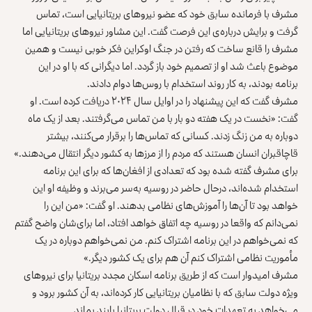
مشرف با فرمانده سابق خود که عضو نیروهای بریتانیایی است، تماس
گرفت و برایش درباره‌ی این فرصت گفت. این مشاور نیروهای بریتانیایی اما
مشرف را قانع ساخت که رفتن در جنگ اوکراین فکر خوبی نیست و همین
موضوع باعث شد او از تصمیم خود باز گردد. اما دیگرانی که با او در این
برنامه بودند، به کار روند استخدام با روس‌ها دوام دادند.
مشرف گفت که این پیشنهاد را در اوایل سال ۲۰۲۴ دریافت کرده است. او
گفت: «نخست در یک هفته دو بار با من تماس می‌گرفتند. بعد از یک ماه
دوباره به من زنگ زدند. کسانی که تماس‌ها را برقرار می‌کنند، بیشتر
قاچاقبران انسان هستند که مردم را از مرزها به کشور دیگر انتقال می‌دهند.»
برای مشرف گفته شده بود که تعدادی از افغان‌ها که برای این برنامه
استخدام شده‌اند، درحال حاضر در روسیه به‌سر می‌برند و وظیفه او این
خواهد بود تا آن‌ها را آموزش‌های نظامی بدهند. او گفت: «من این را
نمی‌دانم که واقعا در روسیه چه اتفاق خواهد افتاد، اما برای‌شان واضح گفتم
که نمی‌خواهم در این برنامه اشتراک کنم. من نمی‌خواهم دوباره در یک
مأموریت نظامی اشتراک کنم آن هم برای یک کشور دیگر.»
مشرف امیدوار است که از طریق برنامه اسکان مجدد بریتانیا برای نیروهای
ویژه دولت سابق که با نظامیان بریتانیایی کار کرده‌اند، به آن کشور برود و
می‌خواهد به تعهدات خود در قبال دولت بریتانیا پابند بماند.