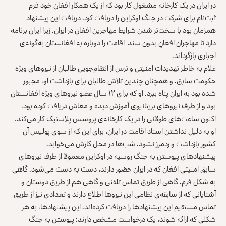
در ایران در یک کارخانه مشغول کار بود که از یک همکار افغان خود فرم
ثبت‌نام برای شرکت در جنگ اوکراین را دریافت کرد. دریافت این پیشنهاد
همزمان بود با سخت‌تر شدن شرایط مهاجرین افغان در ایران. زیرا ایران برنامه
دارد تا مهاجران افغانِ بدون سند اقامت را دوباره به افغانستان به‌گونه‌ی
اجباری بازگرداند.
غلام به خاطر تهدیدات امنیتی و ترس از انتقام‌جویی طالبان از نیروهای ویژه
حکومت سابق، و همچنان چندین تلاش طالبان برای بازداشت او، مجبور
شده بود به ایران پناه ببرد. او که برای ۱۲ سال عضو نیروهای ویژه افغانستان
بود و از طرف نیروهای بریتانیوی آموزش دیده و معاش دریافت کرده بود،
اکنون ساعت‌های طولانی را در یک کارخانه‌ی پروسس پلاستیک کار می‌کند.
او به دلیل نداشتن اسناد اقامت در ایران، برای این که از سوی پولیس آن
کشور بازداشت و ردمرز نشود، شب‌ها در محل کارش می‌خوابد.
پیشنهادهای پیوستن به جنگ روسیه در اوکراین معمولا از طرف نیروهای
سابق امنیتی افغان که در ایران حضور دارند، دست به دست می‌شود. گاهی
به شکل فرم، گاهی از طریق تماس تلفنی و گاهی هم از طریق دوستان و
آشنایانی که از سابقه‌ی نظامی این نیروها اطلاع دارند و تعدادی نیز از طریق
تماس مستقیم این پیشنهادها را دریافت کرده‌اند. این پیشنهادها، به هر
شکلی که ارائه شوند، یک درخواست مشخص دارند: پیوستن به جنگ