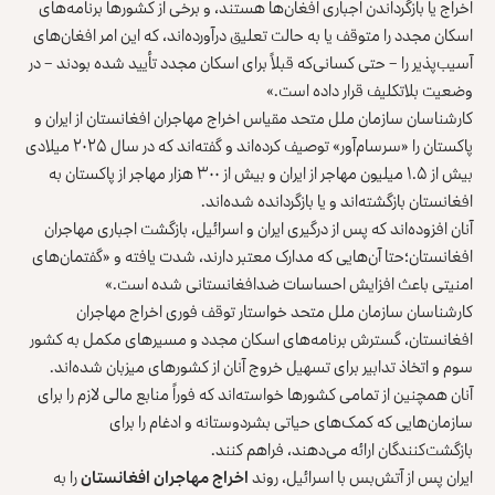
اخراج یا بازگرداندن اجباری افغان‌ها هستند، و برخی از کشورها برنامه‌های
اسکان مجدد را متوقف یا به حالت تعلیق درآورده‌اند، که این امر افغان‌های
آسیب‌پذیر را – حتی کسانی‌که قبلاً برای اسکان مجدد تأیید شده بودند – در
وضعیت بلاتکلیف قرار داده است.»
کارشناسان سازمان ملل متحد مقیاس اخراج مهاجران افغانستان از ایران و
پاکستان را «سرسام‌آور» توصیف کرده‌اند و گفته‌اند که در سال ۲۰۲۵ میلادی
بیش از ۱.۵ میلیون مهاجر از ایران و بیش از ۳۰۰ هزار مهاجر از پاکستان به
افغانستان بازگشته‌اند و یا بازگردانده‌ شده‌اند.
آنان افزوده‌اند که پس از درگیری ایران و اسرائیل، بازگشت‌ اجباری مهاجران
افغانستان؛حتا آن‌هایی که مدارک معتبر دارند، شدت یافته و «گفتمان‌های
امنیتی باعث افزایش احساسات ضدافغانستانی شده است.»
کارشناسان سازمان ملل متحد خواستار توقف فوری اخراج مهاجران
افغانستان، گسترش برنامه‌های اسکان مجدد و مسیرهای مکمل به کشور
سوم و اتخاذ تدابیر برای تسهیل خروج آنان از کشورهای میزبان شده‌اند.
آنان همچنین از تمامی کشورها خواسته‌اند که فوراً منابع مالی لازم را برای
سازمان‌هایی که کمک‌های حیاتی بشردوستانه و ادغام را برای
بازگشت‌کنندگان ارائه می‌دهند، فراهم کنند.
ایران پس از آتش‌بس با اسرائیل، روند
اخراج مهاجران افغانستان
را به