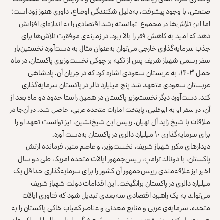
صنعتی، با وجود پیشرفت، به‌دلیل شکنندگی اوضاع، داوری هنوز زود است؛
اما این تلاش‌ها در مجموع نتوانسته رشد اقتصادی را به اندازه‌ای افزایش
دهد که امید به کاهش فقر را بالا ببرد. در زمینه‌ی موفقیت تلاش‌ها برای
جذب سرمایه‌گذاری خارجی می‌توان به‌عنوان مثال به دست‌آورد نخستین‌بار
سفر رسمی شهباز شریف پس از تکیه بر چوکی نخست‌وزیری پاکستان، در ماه
حمل ۱۴۰۳، به عربستان سعودی اشاره کرد که در جریان آن، پادشاهی
عربستان سعودی متعهد شد پنج میلیارد دالر در پاکستان سرمایه‌گذاری
کند. دست‌آورد دیگر نخست‌وزیر پاکستان در همین راستا حدود دو ماه بعد از
آن، در سفر او به ابوظبی، پایتخت امارات متحده عربی، حاصل شد. در آن‌جا در
ملاقات با شیخ زاید آل نهیان، رییس این شیخ‌نشین، نیز توانست تعهد او را
برای سرمایه‌گذاری ۱۰ میلیارد دالری در پاکستان به‌دست آورد.
دیدارهای مکرر شهباز شریف، نخست‌وزیر، و عاصم منیر، فرمانده‌ ارتش
پاکستان، با دونالد ترامپ، رییس‌جمهور ایالات متحده‌ امریکا، طی دو سال
اخیر نیز علاقه‌مندی رییس‌جمهور آن کشور را برای سرمایه‌گذاری حداقل یک
میلیارد دالری در پاکستان برانگیخت. این اقدامات دولت شهباز شریف
می‌تواند به یک راهبرد اقتصادی سه‌بعدی تبدیل شود که فناوری ایالات
متحده، سرمایه‌ی عربی و منابع معدنی و عناصر کمیاب خاکی پاکستان را به
هم متصل کند. به‌نوشته‌ی عزیز یونس، پژوهشگر روابط بین‌الملل، پاکستان