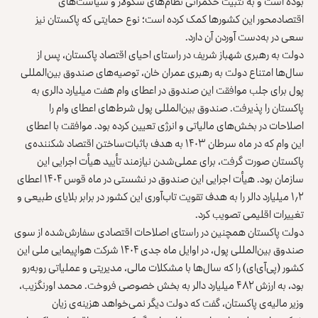
بوده است و به تثبیت حکمرانی نظام‌های سکولار و سیاست‌های
اقتصادمحور این کشورها کمک کرده است؛ نوع حمایتی که پاکستان نیز
سعی در به‌دست آوردن آن دارد.
دولت به رهبری شهباز شریف در راستای احیای اقتصاد پاکستان، پس از
سال‌ها امتناع دولت به رهبری عمران خان، توصیه‌های صندوق بین‌المللی
پول برای جلب موافقت این صندوق در اعطای وام هفت میلیارد دالری به
پاکستان را پذیرفت. صندوق بین‌المللی پول شرط‌های اعطای وام را
اصلاحات در بخش‌های مالیاتی و انرژی تعیین کرده بود. موافقت با اعطای
این وام که در ماه سرطان ۱۴۰۳ به هدف باثبات‌ساختن اقتصاد شکننده‌ی
پاکستان صورت گرفت، برای عملی‌شدن نیازمند تأیید هیأت اجرایی این
سازمان بود. هیأت اجرایی این صندوق در نشستی در ماه قوس ۱۴۰۴ اعطای
۱٫۲ میلیارد دالر را به هدف تقویت تاب‌آوری این کشور در برابر بلایای طبیعی و
تغییرات اقلیمی تصویب کرد.
دولت پاکستان همچنین در راستای اصلاحات اقتصادی سفارش‌شده از سوی
صندوق بین‌المللی پول، در اوایل ماه جدی ۱۴۰۴ شرکت هواپیمایی ملی این
کشور (پی‌آی‌ای) را که سال‌ها با مشکلات مالی، مدیریتی و عملیاتی روبه‌رو
بود، به ارزش ۴۸۲ میلیارد دالر به بخش خصوصی فروخت. محمد اورنگزیب،
وزیر مالیه‌ی پاکستان، گفت که دولت دیگر نمی‌خواهد هزینه‌ی زیان