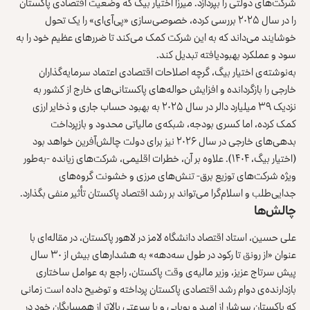
شرکت‌های دولتی را بپردازد. میرزا اختیار بیگ که وضعیت اقتصادی پاکستان
را در سال ۲۰۲۵ بررسی کرده، خصوصی‌سازی «پی‌آی‌ای» را یک تحول
خوشایند می‌داند که به این شرکت کمک می‌کند تا ضررهای عظیم خود را به
سود و عملکرد بهبودیافته تبدیل کند.
به‌نوشته‌ی اختیار بیگ، گرچه اصلاحات اقتصادی اعتماد سرمایه‌گذاران
خارجی را بازگردانده و افزایش حواله‌های پاکستانی‌های خارج از کشور به
نزدیک ۳۹ میلیارد دالر در سال ۲۰۲۵ به بهبود حساب جاری و ذخایر ارزی
کمک کرده، اما کسری بودجه، شبکه‌ی مالیاتی محدود و بازپرداخت
بدهی‌های خارجی در سال ۲۰۲۶ نیز برای دولت چالش‌آفرین خواهد بود
(اختیار بیگ، ۱۴۰۴). علاوه بر آن، خطرات اقلیمی، شرکت‌های زیانده -به‌طور
ویژه شرکت‌های توزیع برق- تنش‌های مرزی و خشونت گروه‌های
جدایی‌طلب و اسلام‌گرا می‌تواند بر رشد اقتصاد پاکستان تأثیر منفی بگذارد.
چالش‌ها
علی حسین، استاد اقتصاد دانشگاه لامز در لاهور پاکستان، در مقاله‌ای با
عنوان «از رونق تا رکود در طول سه‌دهه» به هشدارهای بیش از ۳۰ سال
پیش سرتاج عزیز، وزیر مالیه‌ی وقت پاکستان، راجع به عوامل ساختاری
بازدارنده‌ی دوام رشد اقتصادی پاکستان پرداخته و توضیح داده است زمانی
که پاکستان سرشار از امید و پویایی و با سرعتی بالاتر از همسایگان خود در