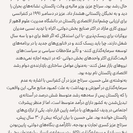
حال رشد بود، سرتاج عزیز، وزیر مالیه‌ی وقت پاکستان، نشانه‌های بحران را
دید و به نخبگان پاکستانی هشدار داد. عزیز در دسامبر ۱۹۹۱ در کنفرانسی
برای ارزیابی چشم‌انداز اقتصادی پاکستان در دانشگاه مدیریت علوم لاهور از
نیروی کاری مازاد در اکثر صنایع بخش دولتی، اکراه یا تردید نسبی مدیران
بروکرات برای ریسک‌پذیری -با این استدلال که اگر فقط برای دو یا سه سال
شغل دارند، چرا باید ریسک کنند و در فناوری‌های جدید یا در برنامه‌های
توسعه سرمایه‌گذاری کنند- و تأثیر ملاحظات سیاسی بر سیاست‌های
قیمت‌گذاری اکثر واحدهای بخش دولتی -که در نتیجه اجازه نمی‌دهند
نیروهای بازار عمل کنند- به‌عنوان عوامل ساختاری بازدارنده‌ی دوام رشد
اقتصادی پاکستان نام برده بود.
به‌نوشته‌ی علی حسین، سرتاج عزیز در آن کنفرانس با اشاره به عدم
سرمایه‌گذاری در آموزش و بهداشت به علت کمبود منابع مالی، این واقعیت
را که پاکستان پس از سه‌دهه رشد متوسط شش درصد در آستانه‌ی
تبدیل‌شدن به کشور دارای درآمد متوسط است، اما از منظر پیشرفت
اجتماعی در ردیف کشورهای با درآمد پایین قرار دارد، یکی از تراژدی‌های
پاکستان خوانده بود. علی حسین با بیان این‌که بیش از ۳۰ سال پیش،
سرتاج عزیز کسری تجارت و بودجه، ناکارآمدی بنگاه‌های دولتی، پایین‌بودن
نرخ پس‌انداز و سرمایه‌گذاری ناکافی در سرمایه‌ی انسانی را به‌عنوان برخی از