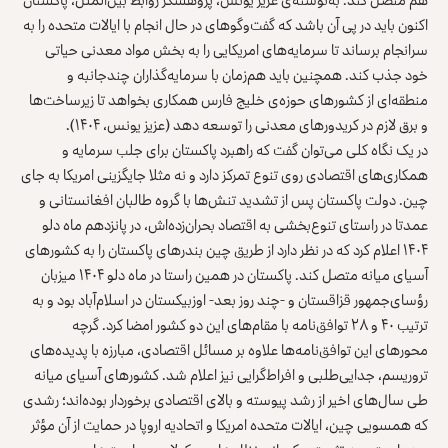
اکنون باید در پی آن باشد که گفت‌وگوهای در حال انجام با ایالات متحده را به
سرانجام برساند تا سرمایه‌های امریکایی را به بخش مواد معدنی حیاتی
خود جذب کند. همچنین باید هم‌زمان با سرمایه‌گذاران چندجانبه و
منطقه‌ای از کشورهای حوزه‌ی خلیج فارس همکاری بخواهد تا زیرساخت‌ها
و برق لازم در کریدورهای معدنی را توسعه دهد (عزیز یونس، ۱۴۰۴).
در یک نگاه کلی می‌توان گفت که راهبرد پاکستان برای جلب سرمایه و
همکاری‌های اقتصادی روی تنوع تمرکز دارد و نه مثلا جایگزینی امریکا به‌ جای
چین. دولت پاکستان پس از تشدید تنش‌ها با گروه طالبان افغانستانی و
عمدتا در راستای تنوع‌بخشی به اقتصاد بحران‌زده‌اش، در پانزدهم ماه دلو
۱۴۰۴ اعلام کرد که در نظر دارد از طریق چین بندرهای پاکستان را به کشورهای
آسیای میانه متصل کند. پاکستان در همین راستا در ماه دلو ۱۴۰۴ میزبان
رؤسای‌جمهور قزاقستان و -چند روز بعد- اوزبیکستان در اسلام‌آباد بود و به‌
ترتیب ۴۰ و ۲۸ توافق‌نامه با مقام‌های این دو کشور امضا کرد. گرچه
محورهای این توافق‌نامه‌ها علاوه بر مسائل اقتصادی، مبارزه با پدیده‌های
تروریسم، جدایی‌طلبی و افراط‌گرایی نیز اعلام شد. کشورهای آسیای میانه
طی سال‌های اخیر از رشد پیوسته و بالای اقتصادی برخوردار بوده‌اند؛ رشدی
که همسویی چین، ایالات متحده‌ امریکا و اتحادیه اروپا در حمایت از آن مؤثر