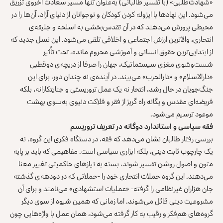
«شهادت‌طلبی» (با تفسیر طالبانی) به‌عنوان تنها مسیر سعادت اخروی تزریق
می‌شود. این نهادها با ایزوله کردن کودکان و نوجوانان از دنیای آزاد، آن‌ها را در
محیطی پرورش می‌دهند که در آن تقدس‌بخشی به اسلحه و جلیقه‌ی
انتحاری، والاترین ارزش اجتماعی و اخلاقی تلقی می‌شود. این نسل جدید که
از ابتدایی‌ترین حقوق انسانی و آموزشی محروم مانده، تحت تأثیر
شست‌وشوی مغزی سیستماتیک، جهان را صرفا از دریچه‌ی دوقطبی
«دارالاسلام» و «دارالحرب» می‌بیند. در آینده‌ی نه‌ چندان دور، برای این
جنگ‌جویان در حال رشد، انتحار نه یک عمل تروریستی و جنایتکارانه، بلکه
فریضه‌ای مقدس و یگانه راه گریز از فقر و فلاکت دنیوی به‌سوی بهشت
موعود ترسیم می‌شود.
فقه سیاسی و استاندارد دوگانه در تعریف تروریسم
بررسی رفتار طالبان نشان می‌دهد که فقه، در دستگاه فکری این گروه، نه
یک چارچوب ثابت دینی، بلکه ابزاری سیاسی است. مفاهیمی که باید بر پایه‌
متون و اصول روشن تفسیر شوند، بسته به نیازهای حاکمیتی تغییر معنا
می‌دهند. این گروه حملات انتحاری خود را -حملاتی که در دودهه‌ی گذشته
جان هزاران غیرنظامی را گرفته- «عملیات استشهادی» می‌نامند و برای آن
مشروعیت دینی قائل می‌شوند. اما زمانی که همین شیوه از سوی دیگر
گروه‌های هم‌فکر و رقیب به کار گرفته می‌شود، همان عمل با واژه‌هایی چون