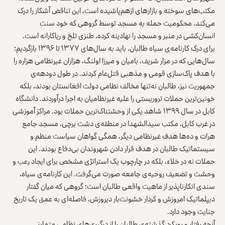
مکتب‌های سوخته و بازارهای ازهم‌پاشیده است، این تناقض آشکار را درک
می‌کند. محکومیت حمله به مسجد توسط گروهی که خود سنت
انسان‌کشی در منبر و مسجد را نهادینه کرده، طنزی تلخ و ریاکارانه است.
برای درک کارنامه‌ی سیاه طالبان، باید به سال‌های ۱۳۷۷ تا ۱۳۹۶ بازگردیم؛
سال‌هایی که در مزار شریف، بامیان و میرزا اولنگ، هزاران غیرنظامی هزاره را
با هدف پاک‌سازی قومی و مذهبی قتل‌عام کردند. در طول دودهه‌ی
جمهوریت نیز، طالبان نه‌تنها مخالف نظامی دولت افغانستان بودند، بلکه
خونین‌ترین حملات تروریستی را علیه غیرنظامیان به اجرا درآوردند. دانشگاه
کابل در سال ۱۳۹۹ شاهد یکی از وحشتناک‌ترین حملات بود. مراکز آموزشی
در غرب کابل، مکتب سیدالشهدا در منطقه‌ی دشت برچی، مسجد جامع
هرات و ده‌ها هدف غیرنظامی دیگر، همگی گواهان سیاست منظم و
سیستماتیک طالبان در هدف قرار دادن شهروندان بی‌دفاع بودند. این
حملات نه در خلاء، بلکه در چارچوب یک استراتژی مشخص برای ایجاد رعب و
وحشت و تضعیف روحیه‌ی جامعه صورت می‌گرفت. این کارنامه‌ی سیاه،
سندی انکارناپذیر از ماهیت واقعی طالبان است؛ گروهی که میان گفتار
دیپلماتیک امروزش و کردار خشونت‌بار دیروزش، فاصله‌ای به عمق یک تاریخ
جنایت وجود دارد.
آنچه رفتار و رویکرد گذشته‌ی طالبان را از درگیری‌های نظامی متمایز