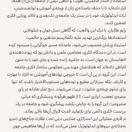
استفاده از اقتدار حاکمیتی، هویت و آگاهی نیمی از جامعه (زنان) را هدف
قرار داده‌اند تا با حذف عامدانه‌ی زنان از چرخه‌ی آموزش و توانمندشدن،
ثبات ایدئولوژیک خود را در بستر یک جامعه‌ی تک‌بعدی و فاقد پویایی فکری
تضمین کنند.
رژیم طالبان، با درک این واقعیت که آگاهی نسل جوان و شکوفایی
استعدادها بزرگ‌ترین تهدید علیه دگماتیسم مذهبی و حاکمیت
استبدادی‌شان محسوب می‌شود، عامدانه مسیر خردگرایی را مسدود کرده
است. در این دستگاه فکری، مضامین علمی و دانش روز که پیونددهنده‌ی
افغانستان به جهان است، به حاشیه رانده شده و جای خود را به متون
افراطی داده‌اند که هدف‌شان مهندسی معکوس ساختار فکری جامعه
است. این گروه در پی آن است تا خروجی نهادهای آموزشی نه افراد با مهارت
و کاربلد، بلکه سربازانی مطیع و توده‌هایی مسلوب‌الاختیار باشند که تنها
برای تداوم چرخه‌ی خشونت تربیت می‌شوند. ذبح تفکر نقادانه در پای
سفره‌ی تعصب، ابزاری است تا از ظهور هرگونه پرسشگری که مبانی
مشروعیت این گروه را به چالش بکشد پیشگیری شود و جامعه در یک
بن‌بست فکری دائمی برای بازتولید قدرت لایزال آن‌ها باقی بماند.
در لایه‌ی عملیاتی این استراتژی، مدارس دینی تحت نظارت جناح‌های تندرو
به‌مثابه‌ی نیروهای ایدئولوژیک عمل می‌کنند که در آن‌ها مفاهیمی چون