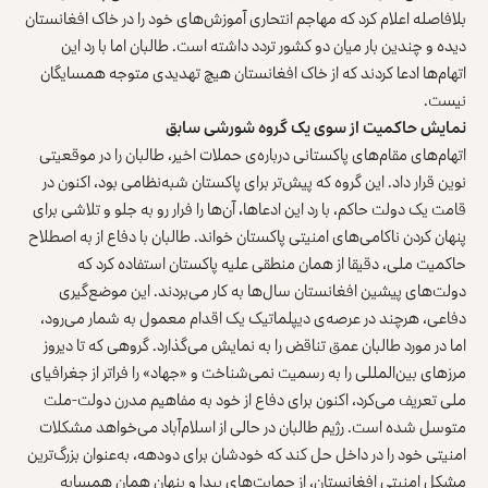
بلافاصله اعلام کرد که مهاجم انتحاری آموزش‌های خود را در خاک افغانستان
دیده و چندین بار میان دو کشور تردد داشته است. طالبان اما با رد این
اتهام‌ها ادعا کردند که از خاک افغانستان هیچ تهدیدی متوجه همسایگان
نیست.
نمایش حاکمیت از سوی یک گروه شورشی سابق
اتهام‌های مقام‌های پاکستانی درباره‌ی حملات اخیر، طالبان را در موقعیتی
نوین قرار داد. این گروه که پیش‌تر برای پاکستان شبه‌نظامی بود، اکنون در
قامت یک دولت حاکم، با رد این ادعاها، آن‌ها را فرار رو به جلو و تلاشی برای
پنهان کردن ناکامی‌های امنیتی پاکستان خواند. طالبان با دفاع از به‌ اصطلاح
حاکمیت ملی، دقیقا از همان منطقی علیه پاکستان استفاده کرد که
دولت‌های پیشین افغانستان سال‌ها به کار می‌بردند. این موضع‌گیری
دفاعی، هرچند در عرصه‌ی دیپلماتیک یک اقدام معمول به شمار می‌رود،
اما در مورد طالبان عمق تناقض را به نمایش می‌گذارد. گروهی که تا دیروز
مرزهای بین‌المللی را به رسمیت نمی‌شناخت و «جهاد» را فراتر از جغرافیای
ملی تعریف می‌کرد، اکنون برای دفاع از خود به مفاهیم مدرن دولت-ملت
متوسل شده است. رژیم طالبان در حالی از اسلام‌آباد می‌خواهد مشکلات
امنیتی خود را در داخل حل کند که خودشان برای دودهه، به‌عنوان بزرگ‌ترین
مشکل امنیتی افغانستان، از حمایت‌های پیدا و پنهان همان همسایه