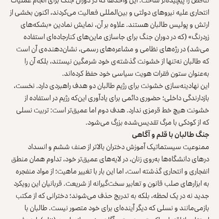
انتحاری علیه نیروهای دولتی و بین‌المللی فعالیت می‌کردند، اکنون بخشی از
ارتش و پولیس طالبان هستند. علاوه بر آن، نمایش نمادین «بشکه‌های
زردرنگ» (که در دوران جنگ برای جاسازی ماین‌های کنارجاده‌ای استفاده
می‌شد) در رژه‌های نظامی و مشاعره‌های رسمی، نشان‌دهنده‌ی آن است
که طالبان نه‌تنها از خشونت گذشته‌ی خود شرمگین نیستند، بلکه آن را
به‌عنوان ستون فقرات هویت سیاسی خود حفظ کرده‌اند.
این نهادینه‌سازی خشونت برای رژیم طالبان دو هدف راهبردی دارد. نخست،
بازدارندگی داخلی؛ حضوری دائمی برای یادآوری این‌که رژیم در استفاده از
خشونت هیچ خط قرمزی ندارد. هدف دوم اما عمیق‌تر است: تربیت نسلی
که از کودکی با مرگ تقدیس‌شده بزرگ می‌شود.
جنگ طالبان با قلم و آگاهی
ممنوعیت سیستماتیک آموزش دختران بالاتر از صنف ششم و انسداد
درهای دانشگاه‌ها به‌روی زنان، در لایه‌های عمیق‌تر خود، تداوم همان منطق
انفجاری و انتحاری گذشته است، اما این بار با تغییر ماهیت؛ از مواد منفجره
به ابزارهای صلب قانون و تعابیر سخت‌گیرانه از شریعت. قربانیان این رویکرد
جدید نه در یک لحظه، بلکه به‌ تدریج حذف می‌شوند؛ دخترانی که از مکتب
بازمی‌مانند و نسلی که دیگر آینده‌ای برای خود متصور نیست. طالبان با