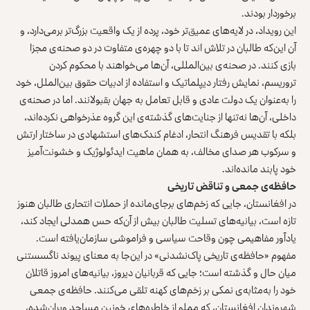
برخوردار بودند.
این رویداد، در لایه‌های عمیق‌تر خود، پرده از یک واقعیت بزرگ‌تر برمی‌دارد، و
آن این‌که طالبان در تلاش‌ اند تا با دو چهره‌ی متفاوت در دو صحنه‌ی مجزا
بازی کنند. در صحنه‌ی بین‌المللی، آن‌ها می‌خواهند با محکوم کردن
تروریسم، نمایش رفتار دیپلماتیک و استفاده از ادبیات حقوق بین‌الملل، خود
را به‌عنوان یک دولت عادی و قابل تعامل به جهان بقبولانند. اما در صحنه‌ی
داخلی، آن‌ها نه‌تنها از جنایت‌های گذشته‌ی این گروه عذرخواهی نکرده‌اند،
بلکه با تقدیس فرهنگ انتحار، ادغام کندک‌های استشهادی در ساختار ارتش
و سرکوب هر صدای مخالف، به همان ماهیت ایدئولوژیک و خشونت‌آمیز
خود پابند مانده‌اند.
حافظه‌ی جمعی و تناقض تاریخی
در افغانستان، جایی که زخم‌های برجای‌مانده از حملات انتحاری طالبان هنوز
تازه است، بیانیه‌های تسلیت طالبان بیش از آن‌که حس همدلی ایجاد کند،
یادآور مفاهیمی چون وقاحت سیاسی و فراموشی سازمان‌یافته است.
مفهوم «حافظه‌ی تاریخی پاک‌نشدنی» در این‌جا به معنای پیوند ناگسستنی
میان حال و گذشته است؛ جایی که قربانیان دیروز، بیانیه‌های امروز قاتلان
خود را به‌مثابه‌ی نمکی بر زخم‌های کهنه تلقی می‌کنند. حافظه‌ی جمعی
شهروندان افغانستان، که مملو از خاطره‌های خونین مساجد ویران‌شده،