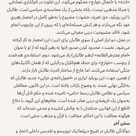
«فتنه» یا «اعمال خوارج» محکوم می‌گردد. این تفاوت در نام‌گذاری تصادفی
یا صرفا مذهبی نیست، بلکه بخشی از یک محاسبه‌ی سیاسی است. طالبان
با این رویکرد، حق تعریف خشونت مشروع را به‌طور کامل در انحصار رهبری
خود نگه می‌دارند و هر کنش مسلحانه‌ای را که بیرون از این چارچوب انجام
شود، فاقد مشروعیت دینی معرفی می‌کنند.
در عمل، دو ابزار اصلی از سوی طالبان برای تثبیت این انحصار به کار گرفته
می‌شود. نخست، محدود کردن صدور فتوا به رهبر گروه که از او با عنوان
«امام مفترض‌الطاعه» (رهبر طالبان) یاد می‌شود. دوم، استفاده‌ی هدفمند
از برچسب «خوارج» برای حذف هم‌فکران و رقبایی که از همان تاکتیک‌های
جنگی استفاده می‌کنند، اما خارج از ساختار قدرت طالبان قرار دارند.
از همین جهت، این رویکرد ابزاری در «اصول‌نامه‌ی جزایی» جدید طالبان که
به‌تازگی نهایی شده، به‌ وضوح بازتاب یافته است. در این قانون، مخالفان
سیاسی و نظامی طالبان رسما «باغی» نامیده شده و حکم قتل آن‌ها
به‌عنوان یک فریضه‌ی دینی صادر شده است. مقام‌های این گروه، با دفاع
قاطع از این قوانین، منتقدان را به چالش کشیده و مدعی شده‌اند که
هرگونه مخالفت با این احکام، مخالفت با قرآن و مذهب حنفی است.
سخن آخر
دوگانگی طالبان در تقبیح دیپلماتیک تروریسم و تقدیس داخلی انتحار و