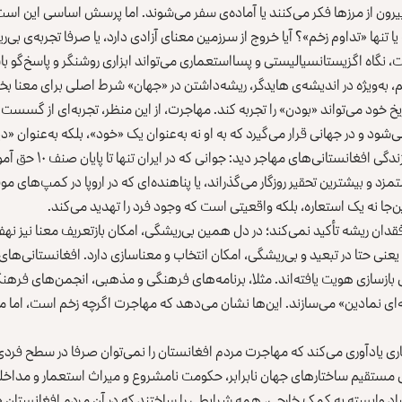
بیرون از مرزها فکر می‌کنند یا آماده‌ی سفر می‌شوند. اما پرسش اساسی این است
نها «تداوم زخم»؟ آیا خروج از سرزمین معنای آزادی دارد، یا صرفا تجربه‌ی بی‌ریش
 نگاه اگزیستانسیالیستی و پسااستعماری می‌تواند ابزاری روشنگر و پاسخ‌گو با
، به‌ویژه در اندیشه‌ی هایدگر، ریشه‌داشتن در «جهان» شرط اصلی برای معنا 
 تاریخ خود می‌تواند «بودن» را تجربه کند. مهاجرت، از این منظر، تجربه‌ای از گسس
د و در جهانی قرار می‌گیرد که به او نه به‌عنوان یک «خود»، بلکه به‌عنوان «دی
بی‌ریشگی را امروز می‌توان در زن
ستمزد و بیشترین تحقیر روزگار می‌گذراند، یا پناهنده‌ای که در اروپا در کمپ‌های
ن‌جا نه یک استعاره، بلکه واقعیتی است که وجود فرد را تهدید می‌کند.
فقدان ریشه تأکید نمی‌کند؛ در دل همین بی‌ریشگی، امکان بازتعریف معنا نیز نهف
نی حتا در تبعید و بی‌ریشگی، امکان انتخاب و معنا‌سازی دارد. افغانستانی‌های ب
بازسازی هویت یافته‌اند. مثلا، برنامه‌های فرهنگی و مذهبی، انجمن‌های فرهن
ای نمادین» می‌سازند. این‌ها نشان می‌دهد که مهاجرت اگرچه زخم است، اما می
ری یادآوری می‌کند که مهاجرت مردم افغانستان را نمی‌توان صرفا در سطح فردی
ی مستقیم ساختارهای جهان نابرابر، حکومت نامشروع و میراث استعمار و مداخله
اد وابسته به کمک خارجی، همه شرایطی را ساختند که در آن مردم افغانستان 