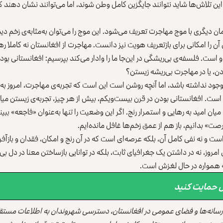
ین تلاش‌ها شاید نتوانند جایگزین کامل وطن شوند، اما می‌توانند نشان دهند که
مان دیگری با موج مهاجرت تعریف می‌شود. این موج را می‌توان به‌مثابه‌ی زخم د
ن آن را امکانی برای بازتعریف هویت نیز دانست. مهاجرت از افغانستان نه کاملا ر
 دو است. فلسفه‌ی بی‌ریشگی در این‌جا ما را وادار می‌کند بپرسیم: افغانستانی ب
دن، یا در مهاجرت بی‌ریشه زیستن؟
ود نداشته باشد، اما آنچه روشن است این است که تجربه‌ی مهاجرت، امروز به 
ست. افغانستانی بودن در قرن بیست‌ویکم، بیش از هر چیز، تجربه‌ی زیستن میا
ن امید به رهایی و استمرار رنج. اگر این وضعیت را تنها به‌عنوان «فاجعه» ببین
فرصت» بدانیم، باز هم از عمق زخم‌ها غافل مانده‌ایم.
ج است و نه نفی کامل آن، بلکه عرصه‌ای است که در آن رنج و امکان، فقدان و بازآف
مروز، نه در داشتن یک جغرافیای ثابت، بلکه در توانایی بازساختن معنا در دل بی‌
که همواره در حال لغزش است.
قل حمایت کنید
سانه‌ها و فضای عمومی در افغانستان، دسترسی شهروندان به اطلاعات مستق