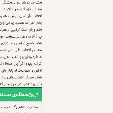
ریشه‌ها در شرایط بی‌ریشگی. ا
معنایی تازه از «بودن» آفرید.
افغانستان امروز بیش از هر ز
زخم فقر. اما هم‌زمان، می‌توا
زخم و رنج، بلکه ترکیبی از هر
چه؟ آیا در وطن بی‌سرزمین بو
شاید پاسخ قطعی و ساده‌ای وج
معاصر افغانستانی بدل شده ا
خاطره وطن و واقعیت غربت، میا
گرفته‌ایم؛ و اگر آن را صرفا «
از این‌رو، مهاجرت نه پایان رن
شاید معنای افغانستانی بودن ا
برای ریشه‌دواندن در زمینی 
از روزنامه‌نگاری مست
محدودیت‌های گسترده بر ر