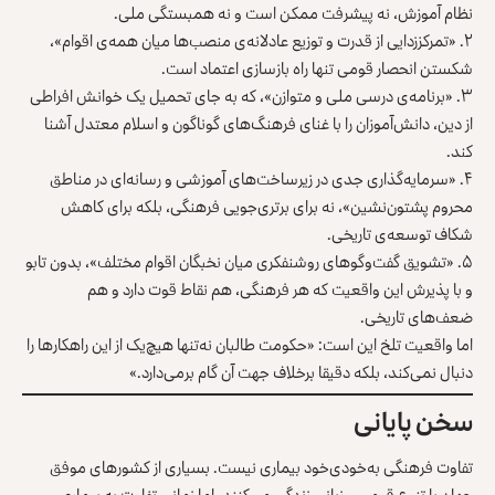
نظام آموزش، نه پیشرفت ممکن است و نه همبستگی ملی.
۲. «تمرکززدایی از قدرت و توزیع عادلانه‌ی منصب‌ها میان همه‌ی اقوام»،
شکستن انحصار قومی تنها راه بازسازی اعتماد است.
۳. «برنامه‌ی درسی ملی و متوازن»، که به‌ جای تحمیل یک خوانش افراطی
از دین، دانش‌آموزان را با غنای فرهنگ‌های گوناگون و اسلام معتدل آشنا
کند.
۴. «سرمایه‌گذاری جدی در زیرساخت‌های آموزشی و رسانه‌ای در مناطق
محروم پشتون‌نشین»، نه برای برتری‌جویی فرهنگی، بلکه برای کاهش
شکاف توسعه‌ی تاریخی.
۵. «تشویق گفت‌وگوهای روشنفکری میان نخبگان اقوام مختلف»، بدون تابو
و با پذیرش این واقعیت که هر فرهنگی، هم نقاط قوت دارد و هم
ضعف‌های تاریخی.
اما واقعیت تلخ این است: «حکومت طالبان نه‌تنها هیچ‌یک از این راهکارها را
دنبال نمی‌کند، بلکه دقیقا برخلاف جهت آن گام برمی‌دارد.»
سخن پایانی
تفاوت فرهنگی به‌خودی‌خود بیماری نیست. بسیاری از کشورهای موفق
جهان با تنوع قومی و زبانی زندگی می‌کنند. اما زمانی تفاوت به بیماری