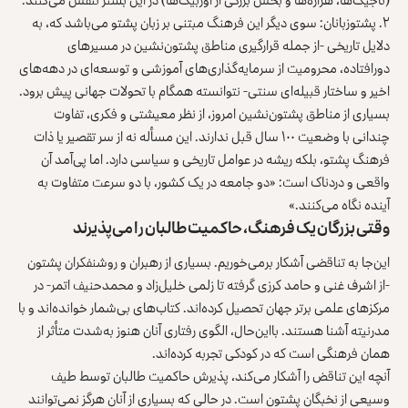
۲. پشتوزبانان: سوی دیگر این فرهنگ مبتنی بر زبان پشتو می‌باشد که، به‌
دلایل تاریخی -از جمله قرارگیری مناطق پشتون‌نشین در مسیرهای
دورافتاده، محرومیت از سرمایه‌گذاری‌های آموزشی و توسعه‌ای در دهه‌های
اخیر و ساختار قبیله‌ای سنتی- نتوانسته همگام با تحولات جهانی پیش برود.
بسیاری از مناطق پشتون‌نشین امروز، از نظر معیشتی و فکری، تفاوت
چندانی با وضعیت ۱۰۰ سال قبل ندارند. این مسأله نه از سر تقصیر یا ذات
فرهنگ پشتو، بلکه ریشه در عوامل تاریخی و سیاسی دارد. اما پی‌آمد آن
واقعی و دردناک است: «دو جامعه در یک کشور، با دو سرعت متفاوت به
آینده نگاه می‌کنند.»
وقتی بزرگان یک فرهنگ، حاکمیت طالبان را می‌پذیرند
این‌جا به تناقضی آشکار برمی‌خوریم. بسیاری از رهبران و روشنفکران پشتون
-از اشرف غنی و حامد کرزی گرفته تا زلمی خلیل‌زاد و محمدحنیف اتمر- در
مرکزهای علمی برتر جهان تحصیل کرده‌اند. کتاب‌های بی‌شمار خوانده‌اند و با
مدرنیته آشنا هستند. بااین‌حال، الگوی رفتاری آنان هنوز به‌شدت متأثر از
همان فرهنگی است که در کودکی تجربه کرده‌اند.
آنچه این تناقض را آشکار می‌کند، پذیرش حاکمیت طالبان توسط طیف
وسیعی از نخبگان پشتون است. در حالی که بسیاری از آنان هرگز نمی‌توانند