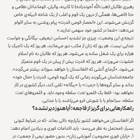
رهبری طالبان (هبت‌الله آخوندزاده) تا کابینه، والیان، قوماندانان نظامی و
حتا قاضی‌ها، همگی از درون یک قوم و اغلب از یک شاخه‌ قبیله‌ی خاص
گزینش می‌شوند. این «انحصار قومی قدرت» پیام روشنی به سایر اقوام
می‌دهد: «شما در کشور خود سهمی ندارید.»
نتیجه‌ی این وضعیت، چیزی جز تشدید احساس تبعیض، بیگانگی و خواست
جدایی نیست. هر روز که زنان از مکتب دور می‌مانند، هر روز که یک تاجیک یا
هزاره برای یک شغل ساده رد می‌شود، هر روز که طالبان به نام اسلام
خشونت می‌ورزند، هر روز که قدرت بیش از پیش در یک قوم متمرکز
می‌شود، «گرمای آتشی که افغانستان را خواهد سوزاند بیشتر می‌گردد».
جامعه‌شناسان می‌گویند زمانی که یک گروه قومی، قدرت را «مال خود»
بداند و سایر گروه‌ها را «رعیت» یا «بیگانه» تلقی کند، دیگر کشوری در کار
نخواهد بود- فقط یک قلمرو تحت سلطه وجود دارد. و قلمروهای تحت
سلطه، سرانجام یا با شورش فرو می‌پاشند یا با جدایی.
راهکارهایی برای گریز از فاجعه؛ آیا هنوز دیر نشده؟
اگر افغانستان می‌خواهد کشور یکپارچه باقی بماند -که در شرایط کنونی
بسیار نامحتمل به نظر می‌رسد- باید اقدامات فوری و بنیادین انجام دهد:
۱. «پایان فوری محرومیت آموزشی زنان»، بدون حضور نیمی از جمعیت در