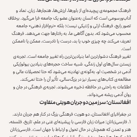
فرهنگ مجموعه‌ی پیچیده‌ای از باورها، ارزش‌ها، هنجارها، زبان، نماد و
آداب‌ورسومی است که انسان به‌عنوان عضو یک جامعه فرا می‌گیرد. برخلاف
تصور رایج، فرهنگ ارثی و ژنتیکی نیست؛ بلکه «نرم‌افزار ذهنی» جامعه
محسوب می‌شود که، بدون آگاهی ما، به رفتارها جهت می‌دهد. فرهنگ
تعریف می‌کند چه چیزی خوب یا بد، درست یا نادرست، ممکن یا ناممکن
است.
تغییر فرهنگ دشوارترین اما بنیادین‌ترین راه تغییر جامعه است. تجربه‌ی
زیستن سال‌های اول زندگی، شبیه ساخت حجره‌های بنیادین بیولوژیکی
آدمی در شخصیت او، به‌گونه‌ی نهادینه می‌شود که حتا تحصیلات عالی و
مطالعه‌ی کتاب‌های بسیار نیز در بزرگ‌سالی، تأثیر آن را خنثا نمی‌کند.
اطلاعات به‌ راحتی در حافظه ذخیره می‌شوند. تجربه‌ی فرهنگی در جان و
روان آدمی ریشه می‌دواند.
افغانستان؛ سرزمین دو جریان هویتی متفاوت
در جغرافیای افغانستان، دو هویت فرهنگی بزرگ در کنار هم جریان دارند.
۱. فارسی‌زبانان: میراث زبان فارسی با پیشینه‌ای غنی در علم، تاریخ، فلسفه،
هنر و تمدن که همچنان در حال تحول و ارتباط با جهان است. فارسی‌زبانان
(تاجیک‌ها، هزاره‌ها و بخش بزرگی از اوزبیک‌ها) در این بستر تنفس می‌کنند.