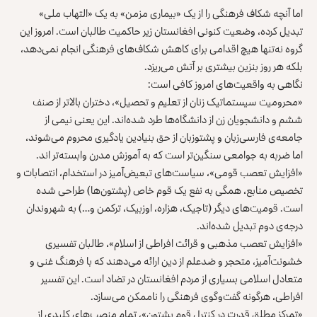
اما آنچه شکاف فرهنگی را از یک «بیماری مزمن» به یک «التهاب ملی»
تبدیل کرده، وضعیت کنونی افغانستان زیر حاکمیت طالبان است. امروز این
گروه نه‌تنها هیچ اقدامی برای کاهش شکاف‌های فرهنگی انجام نمی‌دهد،
بلکه هر روز بنزین بیشتری بر آتش می‌ریزد.
نگاهی به واقعیت‌های امروز کافی است:
«محرومیت سیستماتیک زنان از تعلیم و تحصیل»، دختران بالاتر از صنف
ششم و دانشجویان زن از دانشگاه‌ها طرد شده‌اند. این یعنی نیمی از
جامعه‌ی فارسی‌زبان و پشتوزبان از حق بنیادین یادگیری محروم می‌شوند،
اما ضربه به جوامعی سنگین‌تر است که به آموزش مدرن وابسته‌تر اند.
«افزایش تعصب قومی»، سیاست‌های تبعیض‌آمیز در استخدام، انتصابات و
تخصیص منابع، همگی به نفع یک قوم خاص (پشتون‌ها) طراحی شده
است. قومیت‌های دیگر (تاجیک، هزاره، اوزبیک، ترکمن و…) به شهروندان
درجه‌ی دوم تبدیل شده‌اند.
«افزایش تعصب مذهبی و قرائت افراطی از اسلام»، طالبان تفسیری
خشونت‌آمیز، متحجر و ضدعلم از دین ارائه می‌دهند که با فرهنگ غنی و
متعادل اسلامی بسیاری از مردم افغانستان در تضاد است. این تفسیر
افراطی، هرگونه گفت‌وگوی فرهنگی را ناممکن می‌سازد.
«تمرکز مطلق قدرت در کنترل قوم پشتون»، تمام منصب‌های کلیدی از