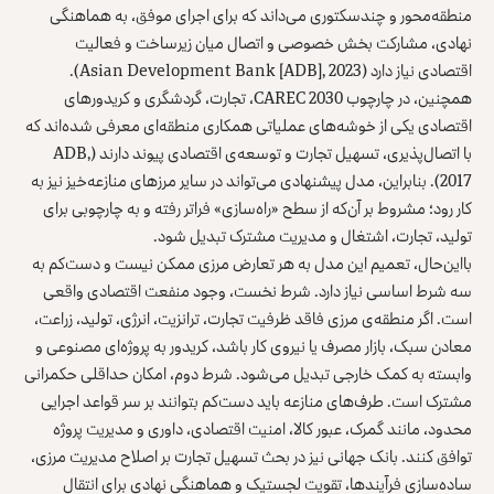
منطقه‌محور و چندسکتوری می‌داند که برای اجرای موفق، به هماهنگی
نهادی، مشارکت بخش خصوصی و اتصال میان زیرساخت و فعالیت
اقتصادی نیاز دارد (Asian Development Bank [ADB], 2023).
همچنین، در چارچوب CAREC 2030، تجارت، گردشگری و کریدورهای
اقتصادی یکی از خوشه‌های عملیاتی همکاری منطقه‌ای معرفی شده‌اند که
با اتصال‌پذیری، تسهیل تجارت و توسعه‌ی اقتصادی پیوند دارند (ADB,
2017). بنابراین، مدل پیشنهادی می‌تواند در سایر مرزهای منازعه‌خیز نیز به
کار رود؛ مشروط بر آن‌که از سطح «راه‌سازی» فراتر رفته و به چارچوبی برای
تولید، تجارت، اشتغال و مدیریت مشترک تبدیل شود.
بااین‌حال، تعمیم این مدل به هر تعارض مرزی ممکن نیست و دست‌کم به
سه شرط اساسی نیاز دارد. شرط نخست، وجود منفعت اقتصادی واقعی
است. اگر منطقه‌ی مرزی فاقد ظرفیت تجارت، ترانزیت، انرژی، تولید، زراعت،
معادن سبک، بازار مصرف یا نیروی کار باشد، کریدور به پروژه‌ای مصنوعی و
وابسته به کمک خارجی تبدیل می‌شود. شرط دوم، امکان حداقلی حکمرانی
مشترک است. طرف‌های منازعه باید دست‌کم بتوانند بر سر قواعد اجرایی
محدود، مانند گمرک، عبور کالا، امنیت اقتصادی، داوری و مدیریت پروژه
توافق کنند. بانک جهانی نیز در بحث تسهیل تجارت بر اصلاح مدیریت مرزی،
ساده‌سازی فرآیندها، تقویت لجستیک و هماهنگی نهادی برای انتقال