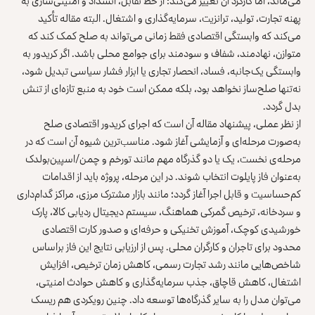
می‌ماند، اما کارکرد آن تغییر می‌کند؛ از خط تقابل، انسداد و امنیتی‌سازی به
پهنه تجارت، تولید، ترانزیت، سرمایه‌گذاری و اشتغال. البته مقاله تأکید
می‌کند که وابستگی اقتصادی فقط زمانی می‌تواند به صلح کمک کند که
متوازن، نهادمند، شفاف و سودمند برای جوامع محلی باشد. اگر کریدور به
وابستگی یک‌جانبه، فساد، انحصار تجاری یا ابزار فشار سیاسی تبدیل شود،
نه‌تنها صلح‌ساز نخواهد بود، بلکه ممکن است خود به منبع تازه‌ای از تنش
بدل گردد.
از نظر عملی، پیشنهاد مقاله آن است که اجرای کریدور اقتصادی صلح
به‌صورت مرحله‌ای و آزمایشی آغاز شود. مناسب‌ترین شیوه آن است که در
مرحله‌ی نخست، یک یا دو گذرگاه مهم مانند تورخم و چمن/اسپین‌بولدک
به‌عنوان فاز پایلوت انتخاب شوند. در این مرحله، پروژه باید از اقدامات
کم‌حساسیت و قابل اجرا آغاز گردد؛ مانند بازار مشترک مرزی، مراکز گدام‌داری
و سردخانه، ترخیص گمرکی هماهنگ، سیستم دیجیتال ردیابی کالا، پارک
خورشیدی کوچک، آموزش تخنیکی و حرفه‌ای و صدور کارت اقتصادی
محدود برای تاجران و کارگران محلی. پس از ارزیابی نتایج این فاز براساس
شاخص‌هایی مانند رشد تجارت رسمی، کاهش زمان ترخیص، افزایش
اشتغال، کاهش قاچاق، جذب سرمایه‌گذاری و کاهش حوادث امنیتی،
می‌توان مدل را به سایر گذرگاه‌ها توسعه داد. چنین رویکردی هم ریسک