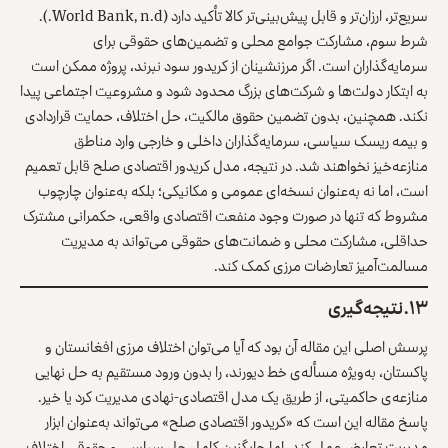
سریع‌تر، ارزان‌تر و قابل پیش‌بینی‌تر کالا تأکید دارد (World Bank, n.d.).
شرط سوم، مشارکت جوامع محلی و تضمین‌های حقوقی برای
سرمایه‌گذاران است. اگر مرزنشینان از کریدور سود نبرند، پروژه ممکن است
به ابتکار دولت‌ها و شرکت‌های بزرگ محدود شود و مشروعیت اجتماعی پیدا
نکند. همچنین، بدون تضمین حقوق مالکیت، حل اختلاف، حمایت قراردادی
و بیمه ریسک سیاسی، سرمایه‌گذاران داخلی و خارجی وارد مناطق
منازعه‌خیز نخواهند شد. در نتیجه، مدل کریدور اقتصادی صلح قابل تعمیم
است، اما نه به‌عنوان نسخه‌ای عمومی و مکانیکی؛ بلکه به‌عنوان چارچوب
مشروط که تنها در صورت وجود منفعت اقتصادی واقعی، حکمرانی مشترک
حداقلی، مشارکت محلی و ضمانت‌های حقوقی می‌تواند به مدیریت
مسالمت‌آمیز تعارضات مرزی کمک کند.
۱۳. نتیجه‌گیری
پرسش اصلی این مقاله آن بود که آیا می‌توان اختلاف مرزی افغانستان و
پاکستان، به‌ویژه مسأله‌ی خط دیورند، را بدون ورود مستقیم به حل نهایی
منازعه‌ی حاکمیتی، از طریق یک مدل اقتصادی-نهادی مدیریت کرد یا خیر.
پاسخ مقاله این است که «کریدور اقتصادی صلح» می‌تواند به‌عنوان ابزار
مدیریت تعارض عمل کند، اما جایگزین کامل حل سیاسی و حقوقی اختلاف