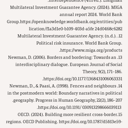
interdependence (4th ed.). Longman.
Multilateral Investment Guarantee Agency. (2024). MIGA
annual report 2024. World Bank
Group.https://openknowledge.worldbank.org/entities/pub
lication/f1a3d1e0-b109-403d-a5fe 24d0468c6282
12. Multilateral Investment Guarantee Agency. (n.d.).
Political risk insurance. World Bank Group.
https://www.miga.org/products.
13. Newman, D. (2006). Borders and bordering: Towards an
interdisciplinary dialogue. European Journal of Social
Theory, 9(2), 171–186.
https://doi.org/10.1177/1368431006063331.
14. Newman, D., & Paasi, A. (1998). Fences and neighbours
in the postmodern world: Boundary narratives in political
geography. Progress in Human Geography, 22(2), 186–207.
https://doi.org/10.1191/ 030913298666039113.
15.OECD. (2024). Building more resilient cross-border
regions. OECD Publishing. https://doi.org/10.1787/d5fd3e59-