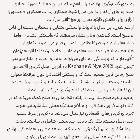
زمینه‌ی گفت‌وگوی نهادمند را فراهم سازد. در این معنا، کریدور اقتصادی
صلح به جای آن‌که ابتدا حل مرز را شرط همکاری بداند، همکاری اقتصادی را
ابزاری برای کاهش کارکرد بحران‌زای مرز تلقی می‌کند.
از نظر نظری، این مدل با ادبیات وابستگی متقابل و همکاری منطقه‌ای قابل
توضیح است. کیوهین و نای نشان می‌دهند که وابستگی متقابل، روابط
دولت‌ها را از منطق صرفا نظامی و امنیتی فراتر می‌برد و شبکه‌ای از
هزینه‌ها، منافع و محدودیت‌های متقابل ایجاد می‌کند؛ اما آنان هم‌زمان
تأکید دارند که وابستگی نامتقارن می‌تواند به منبع قدرت و فشار سیاسی
تبدیل شود (Keohane & Nye, 2012). بنابراین، مدل کریدور اقتصادی
صلح زمانی قابل تعمیم است که وابستگی اقتصادی میان طرف‌ها متوازن،
نهادمند و مبتنی بر قواعد شفاف باشد، نه یک‌جانبه و قابل سوءاستفاده.
این نکته از خوش‌بینی ساده‌انگارانه جلوگیری می‌کند؛ زیرا اقتصاد
به‌خودی‌خود صلح‌ساز نیست، بلکه فقط زمانی به صلح کمک می‌کند که در
قالب نهاد، قانون، شفافیت و منافع مشترک محلی سازمان‌دهی شود.
تجربه‌ی کریدورهای اقتصادی نیز نشان می‌دهد که کریدور صرفا مسیر
حمل‌ونقل نیست، بلکه یک برنامه چندبخشی شامل زیرساخت، تجارت،
سرمایه‌گذاری، تسهیل گمرکی، لجستیک، توسعه محلی و هماهنگی نهادی
است. بانک توسعه آسیایی توسعه‌ی کریدور اقتصادی را رویکردی