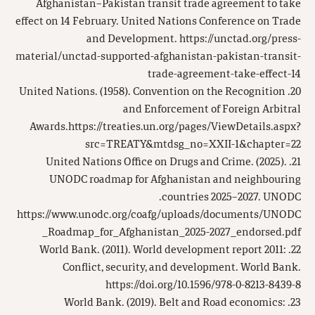
Afghanistan–Pakistan transit trade agreement to take
effect on 14 February. United Nations Conference on Trade
and Development. https://unctad.org/press-
material/unctad-supported-afghanistan-pakistan-transit-
trade-agreement-take-effect-14
20. United Nations. (1958). Convention on the Recognition
and Enforcement of Foreign Arbitral
Awards.https://treaties.un.org/pages/ViewDetails.aspx?
src=TREATY&mtdsg_no=XXII-1&chapter=22
21. United Nations Office on Drugs and Crime. (2025).
UNODC roadmap for Afghanistan and neighbouring
countries 2025–2027. UNODC.
https://www.unodc.org/coafg/uploads/documents/UNODC
_Roadmap_for_Afghanistan_2025-2027_endorsed.pdf
22. World Bank. (2011). World development report 2011:
Conflict, security, and development. World Bank.
https://doi.org/10.1596/978-0-8213-8439-8
23. World Bank. (2019). Belt and Road economics: