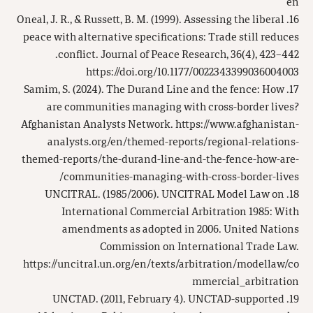
en
16. Oneal, J. R., & Russett, B. M. (1999). Assessing the liberal
peace with alternative specifications: Trade still reduces
conflict. Journal of Peace Research, 36(4), 423–442.
https://doi.org/10.1177/0022343399036004003
17. Samim, S. (2024). The Durand Line and the fence: How
are communities managing with cross-border lives?
Afghanistan Analysts Network. https://www.afghanistan-
analysts.org/en/themed-reports/regional-relations-
themed-reports/the-durand-line-and-the-fence-how-are-
communities-managing-with-cross-border-lives/
18. UNCITRAL. (1985/2006). UNCITRAL Model Law on
International Commercial Arbitration 1985: With
amendments as adopted in 2006. United Nations
Commission on International Trade Law.
https://uncitral.un.org/en/texts/arbitration/modellaw/co
mmercial_arbitration
19. UNCTAD. (2011, February 4). UNCTAD-supported