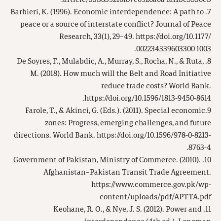
7. Barbieri, K. (1996). Economic interdependence: A path to
peace or a source of interstate conflict? Journal of Peace
Research, 33(1), 29–49.
https://doi.org/
10.1177/
002234339603300 1003.
8. De Soyres, F., Mulabdic, A., Murray, S., Rocha, N., & Ruta,
M. (2018). How much will the Belt and Road Initiative
reduce trade costs? World Bank.
https://doi.org/10.1596/1813-9450-8614.
9.Farole, T., & Akinci, G. (Eds.). (2011). Special economic
zones: Progress, emerging challenges, and future
directions. World Bank. https://doi.org/10.1596/978-0-8213-
8763-4.
10. Government of Pakistan, Ministry of Commerce. (2010).
Afghanistan–Pakistan Transit Trade Agreement.
https://www.commerce.gov.pk/wp-
content/uploads/pdf/APTTA.pdf
11. Keohane, R. O., & Nye, J. S. (2012). Power and