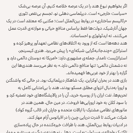
اگر بخواهیم نبوغ هند را در یک عرصه خلاصه کنیم، آن عرصه بی‌شک
«سیاست خارجی» است. دیپلماسی دهلی‌ نو، تجسم بی‌نقص تئوری
«رئالیسم ساختاری» در روابط بین‌الملل است؛ مکتبی که معتقد است در یک
جهان آنارشیک، دولت‌ها فقط براساس منافع حیاتی و موازنه‌ی قدرت عمل
می‌کنند، نه ایدئولوژی و احساسات.
هند دهه‌ها است که از ورود به ائتلاف‌های نظامی تعهدآور پرهیز کرده و
استراتژی «چندجانبه‌گرایی شبکه‌ای» را پیش می‌برد. هنری کیسینجر،
استراتژیست نامدار، جمله‌ی مشهوری دارد: «امریکا نه دوستان دائمی دارد و
نه دشمنان دائمی؛ تنها منافع دائمی دارد.» به نظر می‌رسد هندی‌ها این
گزاره را بهتر از خود غربی‌ها فهمیده‌اند.
بازی هند در بحران اوکراین، یک شاهکار دیپلماتیک بود. در حالی که واشنگتن
و اروپا به‌دنبال انزوای مطلق مسکو بودند، هند با بی‌اعتنایی کامل به
تحریم‌ها، نفت ارزان را از روسیه خرید، آن را در پالایشگاه‌های خود تصفیه کرد و
با سود کلان به خود اروپایی‌ها فروخت. در عین حال، همین هند در
مانورهای نظامی مشترک با ایالات متحده و جاپان (در قالب گروه کواد)
شرکت می‌کند تا قدرت دریایی چین را در اقیانوس آرام مهار کند.
در ادبیات روابط بین‌الملل، هند با ظرافت خیره‌کننده در حال پیاده‌سازی
تاکتیک «احاله‌ی مسئولیت» است. دهلی‌ نو هزینه‌ی درگیری مستقیم و مهار