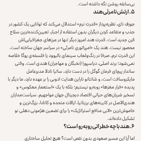
بی‌سابقه روشن نگه داشته است.
۵. ارتش نامرئی هند
جوزف نای، نظریه‌پرداز «قدرت نرم» استدلال می‌کند که توانایی یک کشور در
جذب و متقاعد کردن دیگران بدون استفاده از اجبار، تعیین‌کننده‌ترین سلاح
قرن جدید است. قدرت هند امروز دیگر تنها در مرزهای جغرافیایی‌اش
محصور نیست. هند یک «امپراتوری نامرئی» در سراسر جهان ساخته است.
این قدرت نرم، صرفا در رنگ‌ولعاب سینمای بالیوود یا فلسفه‌ی یوگا خلاصه
نمی‌شود؛ برند اصلی، دیاسپورا (نخبگان و مهاجران) هندی است. وقتی
ساندار پیچای فرمان گوگل را در دست دارد، ساتیا نادلا مدیرعامل
مایکروسافت است، و شانتانو ناراین هدایت ادوبی را بر عهده دارد، ما دیگر با
پدیده «فرار مغزها» روبه‌رو نیستیم؛ بلکه با یک «استعمار معکوس» و
تسخیر شریان‌های حیاتی اقتصاد دیجیتال جهان مواجهیم. سیاست‌مداران
هندی‌الاصل در کابینه‌های بریتانیا، ایالات متحده و کانادا، بزرگ‌ترین و
خاموش‌ترین «لابی منافع استراتژیک» را برای تضمین هژمونی دهلی‌ نو
تشکیل داده‌اند.
۶. هند با چه خطراتی روبه‌رو است؟
اما آیا این مسیر صعودی بدون نقص است؟ هیچ تحلیل ساختاری