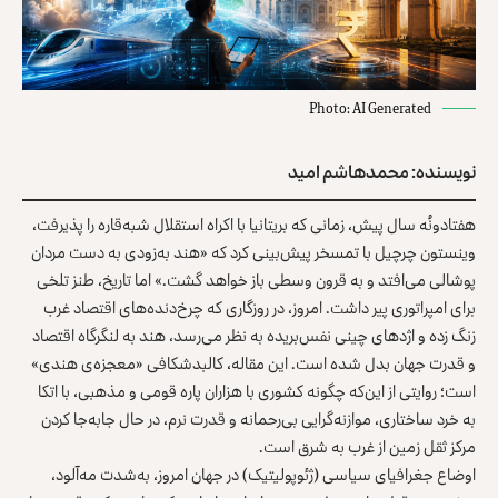
Photo: AI Generated
نویسنده: محمدهاشم امید
هفتادونُه سال پیش، زمانی که بریتانیا با اکراه استقلال شبه‌قاره را پذیرفت،
وینستون چرچیل با تمسخر پیش‌بینی کرد که «هند به‌زودی به‌ دست مردان
پوشالی می‌افتد و به قرون وسطی باز خواهد گشت.» اما تاریخ، طنز تلخی
برای امپراتوری پیر داشت. امروز، در روزگاری که چرخ‌دنده‌های اقتصاد غرب
زنگ زده و اژدهای چینی نفس‌بریده به نظر می‌رسد، هند به لنگرگاه اقتصاد
و قدرت جهان بدل شده است. این مقاله، کالبدشکافی «معجزه‌ی هندی»
است؛ روایتی از این‌که چگونه کشوری با هزاران پاره قومی و مذهبی، با اتکا
به خرد ساختاری، موازنه‌گرایی بی‌رحمانه و قدرت نرم، در حال جابه‌جا کردن
مرکز ثقل زمین از غرب به شرق است.
اوضاع جغرافیای سیاسی (ژئوپولیتیک) در جهان امروز، به‌شدت مه‌آلود،