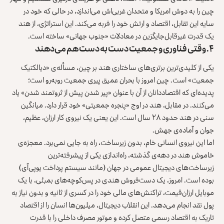
چین را به دوش امریکا و متحدان غربی‌اش می‌اندازد، در حالی که خود در
سایه این تقابل، اقتصاد و ارتش خود را فربه می‌کند. این استراتژی، از هند
یک قدرت غیرقابل‌جایگزین در معادلات «جنوب جهانی» ساخته است.
۴. وقتی فناوری و جمعیت دست به دست هم می‌دهند
یکی از کلیدی‌ترین برتری‌های ساختاری هند بر چین، مسأله‌ی «دیالکتیک
جمعیت» است. چین امروز با بحران عمیق پیری جمعیت روبه‌رو است؛
پدیده‌ای که اقتصاددانان از آن با عنوان «پیر شدن پیش از ثروتمند شدن» یاد
می‌کنند. در مقابل، هند در اوج «پنجره جمعیتی» خود قرار دارد. میانگین
سنی در هند حدود ۲۸ سال است. این یعنی یک نیروی کار ارزان، عظیم،
جوان و آماده‌ی جهش.
اما این نیروی انسانی خام، بدون زیرساخت، راه به جایی نمی‌برد. معجزه‌ی
خاموش هند در دهه‌ی گذشته، راه‌اندازی یکی از پیشرفته‌ترین
زیرساخت‌های دیجیتال عمومی در جهان (مانند سیستم پرداخت یوپی‌آی)
بوده است. امروز، یک دست‌فروش هندی در پس‌کوچه‌های بمبئی، با یک
موبایل ارزان‌قیمت، تراکنش‌های مالی خود را در کسری از ثانیه و بدون نیاز به
پول نقد انجام می‌دهد. این انقلاب دیجیتال، میلیون‌ها انسان را از اقتصاد
تاریک به اقتصاد رسمی متصل کرده و موتور مصرف داخلی را با قدرت