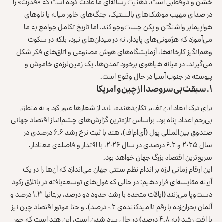
خشن و دوقطبی است. ذهنیت رسانه‌ای ما عادت کرده است که «قدرت» را
در صدای مهیب موشک‌های بالستیک، جنگ‌های خاور میانه یا ناوهای
هواپیمابر واشنگتن و پکن جست‌وجو کند. اما تاریخ تکامل جوامع به ما
می‌آموزد که هژمونی‌های پایدار، نه در میدان‌های نبرد، بلکه در سکوت
وهم‌انگیز کارخانه‌ها، آزمایشگاه‌های هوش مصنوعی و اتاق‌های فکر شکل
می‌گیرند. در میانه هیاهوی برخورد تمدن‌ها، یک زمین‌لرزه‌ی خاموش و
پیوسته در جنوب آسیا در حال وقوع است.
۱. سبقت بی‌سروصدا از چین و امریکا
برای درک ابعاد این تغییر تکان‌دهنده، باید از شعارها عبور کرد و به منطق
بی‌رحم اعداد پناه برد. براساس تازه‌ترین گزارش‌های چشم‌انداز اقتصاد جهانی
صندوق بین‌المللی پول (آی‌ام‌اف)، هند با ثبت نرخ رشد ۶.۶ درصدی در
سال ۲۰۲۵ و ۶.۲ درصدی در سال ۲۰۲۶، با اقتدار و فاصله‌ی معنادار،
سریع‌ترین اقتصاد بزرگ جهان خواهد بود.
این ارقام زمانی لرزه بر اندام نظم سنتی جهان می‌اندازد که آن‌ها را در یک
آیینه مقایسه‌ای قرار دهیم: در حالی که غول‌های توسعه‌یافته در باتلاق رکود
دست‌وپا می‌زنند (ایالات متحده با رشد حدود دو درصد، بریتانیا ۱.۳ درصد و
آلمان بحران‌زده با رقم ناامیدکننده‌ی ۰.۲ درصد)، و حتا موتور اقتصاد چین نیز
با افت رشد (به ۴.۸ درصد) در حال سرد شدن است، این هند است که جور