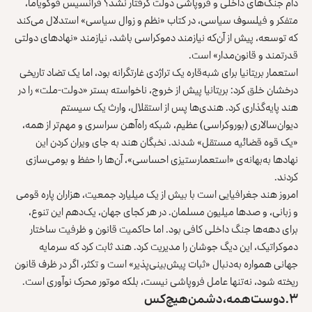
دام جنگ‌های داخلی و فروپاشی دولت گرفتار نشد؟ فرانسیس فوکویاما،
متفکر و فیلسوف سیاسی، در کتاب «نظم و زوال سیاسی» استدلال می‌کند
که توسعه، پیش از آن‌که نیازمند دموکراسی باشد، نیازمند «نهادهای دولتی
قدرتمند و قانون‌مدار» است.
استعمار بریتانیا برای شبه‌قاره یک تراژدی غارتگرانه بود، اما یک تضاد تاریخی
درخشان خلق کرد: بریتانیا پیش از خروج، ناخواسته بستر «دولت-ملت» را در
هند پایه‌گذاری کرد. هندی‌ها پس از استقلال، وارث یک سیستم
دیوان‌سالاری (بوروکراسی) عظیم، شبکه راه‌آهن سراسری و مهم‌تر از همه،
«یک قوه قضائیه مستقل» شدند. نخبگان هند به‌ جای ویران کردن این
نهادها به‌بهانه‌ی «استعمارستیزی احساسی»، آن‌ها را حفظ و بومی‌سازی
کردند.
امروز هند جغرافیایی است با بیش از یک میلیارد جمعیت، هزاران پاره قومی
و زبانی، و صدها میلیون مسلمان. در هر کجای جهان، یک‌دهم این تنوع،
برای دهه‌ها جنگ داخلی کافی بود. اما حاکمیت قانون و ظرفیت ساختار
دموکراتیک، این دیگ جوشان را مدیریت کرد. هند ثابت کرد که سرمایه
جهانی همواره به‌دنبال «ثبات پیش‌بینی‌پذیر» است و تکثر، اگر در ظرف قانون
ریخته شود، نه‌تنها عامل فروپاشی نیست، بلکه موتور محرک نوآوری است.
۳. دوست همه، دشمن هیچ‌کس