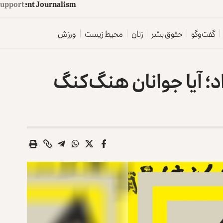
d
e
p
e
n
d
e
n
t
J
Support
o
u
r
n
a
l
i
s
m
گفت‌وگو
حقوق بشر
زنان
محیط زیست
ورزش
د؛ آیا جوانان هنگ‌کنگ