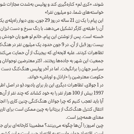
شوند، «کری لم» کناره‌گیری کند و پولیس به‌شدت مجازات شود
خواسته‌های شما، دو میلیون نفر!»
این پیام را یک زن 21 ساله در روز 9
آن را طبقه‌ی کارگر تشکیل می‌دهد، با رنگ سرخ و دست لرز
خسته است. پس از نوشتن این پیام، خانم لو هیو یان خودش را ا
بیست روز قبل از آن، در 9 جون حدود یک میلیو
جمعیت این شهر به جاده‌ها ریختند. اکثر معترضین نوجوانان و
سراسر جهان را برانگیخت. اما در آخر پولیس هنگ‌کنگ دست به ا
حکومت معترضین را «اراذل و اوباش» خواند.
1997 بیش از 100 هزار نفر را به خود کشاند که چند نفر از آن‌ها به زور وارد ساختمان شورای قانون‌گذاری شهر شدند.
آیا باید تعجب کنیم که چرا جوانان هنگ‌کنگی چنین کاری را ان
انتقال کنترل هنگ‌کنگ از بریتانیا به چین ممکن است برای تاری
معنای همه‌چیز است.
چین امروز را آن‌ها چگونه می‌بینند؟ مطمیینا کارخانه‌ای برای
است. اقتصاد جهان وابسته به اقتصاد چین است و این کشور ب