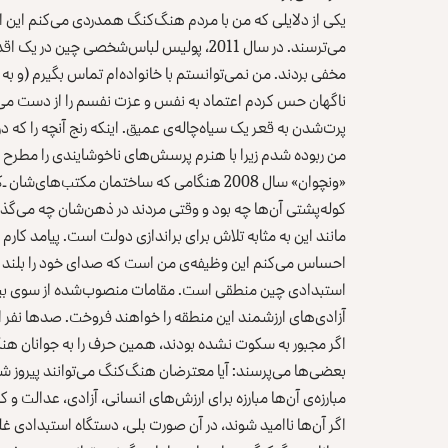
یکی از دلایلی که من با مردم هنگ‌کنگ همدردی می‌کنم این ا
می‌ترسند. در سال 2011، پولیس لباس‌شخصی چی
مخفی بردند. من نمی‌توانستم با خانواده‌ام تماس بگیرم (و ب
ناگهان حس کردم اعتماد به نفس و عزت نفسم را از دست می
پرت‌شدن به قعر یک سیاه‌چاله‌ی عمیق. اینکه رنج آنچه را که 
من ربوده شدم زیرا با هنرم پرسش‌های ناخوشایندی را مطرح می
«ونچوان» سال 2008 هنگامی که ساختمان مکتب‌ه
کوله‌پشتی‌ آن‌ها چه بود و وقتی مردند در ذهن‌شان چه 
مانند این به مثابه تلاش برای براندازی دولت است. پیامد کارم 
احساس می‌کنم این وظیفه‌ی من است که صدای خود را بلند کنم 
استبدادی چین منطقی است. مقامات منصوب‌شده از سوی بیجی
آزادی‌های ارزشمند این منطقه را خواهند فروخت. صدها نفر از 
اگر مجبور به سکوت نشده بودند، همین حرف را به جوانان هن
بعضی‌ها می‌پرسند: آیا معترضان هنگ‌کنگ می‌توانند پیروز شون
مبارزه‌ی آن‌ها مبارزه برای ارزش‌های انسانی، آزادی، عدالت و
اگر آن‌ها ناامید شوند، در آن صورت بلی، دستگاه استبدادی غلب