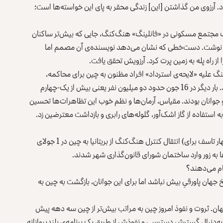
. آرزوی من گذاشتن [این] زندگی محقر به پای این خواسته‌ها است؛
2 جون، روی دیوار راه‌پله‌ی یک مجتمع مسکونی در «فانلینگ» هنگ‌کنگ، جایی که بیش‌تر ساکنان
ان نوشت. دست‌خطی که نشان می‌دهد نویسنده‌ی آن مصمم اما
ز راه پله به زمین پرت کرد. آرزویش تحقق یافت.
ن نفر در هنگ‌کنگ علیه «لایحه‌ی استرداد» افراد مظنون به چین برای محاکمه،
تظاهرات کردند. علیه لایحه‌ای که بیجینگ از آن حمایت می‌کند. بار دیگر در 16 جون حدود دو میلیون نفر یعنی بیش از یک-چهارم
 جوانان بودند. مقیاس، آرمان‌ها و نظم خوب این تظاهرات‌ها تحسین
ستفاده از گاز اشک‌آور، گلوله‌های رابری و بازداشت معترضین زد.
در 1 جولای، تظاهرات دیگری این بار برای یادبود (و در اصل اظهار تاسف برای) انتقال کنترل هنگ‌کنگ از بریتانیا به چین در 1 جولای
جام می‌دهند؟
خ جهان پاورقیِ بیش نباشد اما برای این جوانان، بازگشت به چین به
 جهان. ثروت و نفوذ امروز چین به مراتب بیش‌تر از چین سه دهه پیش
ه‌دنبال گسترش دسترسی و نفوذش از طریق یک برنامه‌ی بلندپروازانه