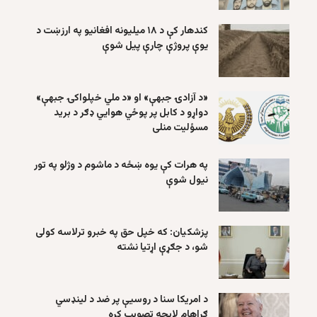
کندهار کې د ۱۸ میلیونه افغانیو په ارزښت د
یوې پروژې چارې پیل شوې
«د آزادۍ جبهې» او «د ملي خپلواکۍ جبهې»
دواړو د کابل پر پوځي هوايي ډګر د برید
مسؤلیت منلی
په هرات کې یوه ښځه د ماشوم د وژلو په تور
نیول شوې
پزشکیان: که خپل حق په خبرو ترلاسه کولی
شو، د جګړې اړتیا نشته
د امریکا سنا د روسیې پر ضد د لینډسي
ګراهام لایحه تصویب کړه