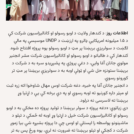
اطلاعات روز
: د کندهار ولايت د اوبو رسولو او کاناليزاسيون شرکت کې
د ۱.۵ ميلیونه امريکايي ډالرو په ارزښت د UNDP موسېسې په مالي
لګښت د سولرېزې برېښنا پر مټ د اوبو رسولو یوه پروژه افتتاح شوه.
کندهار کې د طالبانو د اوبو رسولو او کاناليزاسيون شرکت مشر انجنير
مولوي جانان آغا وایي، د دغې پروژې په پشپړیدو سره به د شرکت د
بریښنا ستونزه حل شي او ټولې اوبه به د سولریزې بریښنا پر مټ تر
کورونو رسوي.
د انجنير جانان آغا په خبره، دغه شرکت اوس مهال شاوخوا اته زره ثبت
او مېټر داره کورنيو ته اوبه رسوي او په دې برخه کې يې د اړتيا وړ
برېښنا ته لاسرسی‌ نه درلود.
دی زیاتوي: «دغه پروژه د سولر برېښنا د تولید پروژه ده مخکې به د اوبو
رسولو او کاناليزاسيون شرکت خپل د اړتيا وړ اوبه له ځمکې د تېلو د
ماشينونو پواسطه را ايستلې او اوس چې دا پروژه بشپړه شي بيا زموږ
شرکت د کجکي او تېلو برېښنا ته ضرورت نه لري، يوه ورځ پس به تر