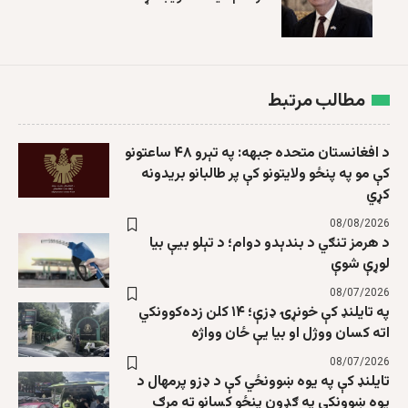
مطالب مرتبط
د افغانستان متحده جبهه: په تېرو ۴۸ ساعتونو
کې مو په پنځو ولایتونو کې پر طالبانو بریدونه
کړي
08/08/2026
د هرمز تنګي د بندېدو دوام؛ د تېلو بیې بیا
لوړې شوې
08/07/2026
په تایلنډ کې خونړۍ ډزې؛ ۱۴ کلن زده‌کوونکي
اته کسان ووژل او بیا یې ځان وواژه
08/07/2026
تایلنډ کې په یوه ښوونځي کې د ډزو پرمهال د
یوه ښوونکي په ګډون پنځو کسانو ته مرګ