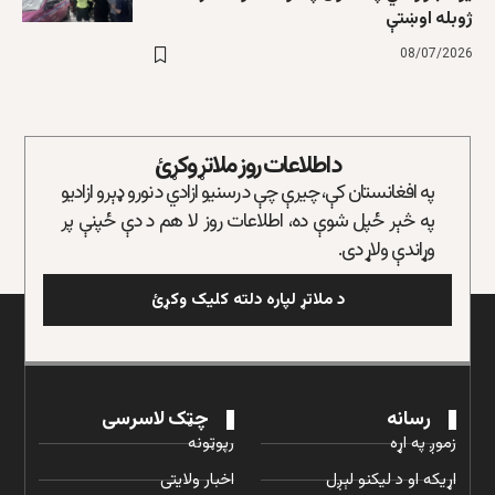
ژوبله اوښتې
08/07/2026
د اطلاعات روز ملاتړ وکړئ
په افغانستان کې، چیرې چې د رسنیو ازادي د نورو ډېرو ازادیو
په څېر ځپل شوې ده، اطلاعات روز لا هم د دې ځپنې پر
وړاندې ولاړ دی.
د ملاتړ لپاره دلته کلیک وکړئ
رسانه
چټک لاسرسی
زموږ په اړه
رپوټونه
اړیکه او د لیکنو لېږل
اخبار ولایتی