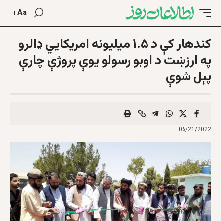
Aa
کندهار کې د ۱.۵ ميلیونه امریکایي ډالرو
په ارزښت د اوبو رسولو یوې پروژې چارې
پېل شوې
06/21/2022