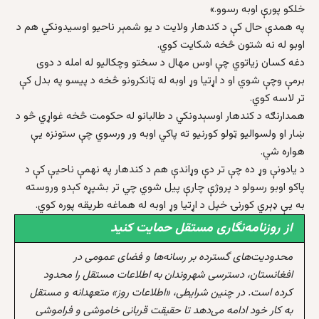
خلکو پورې اوبه رسوو.»
په همدې حال کې د کندهار ولايت د يو شمېر ناحيو اوسيدونکي هم د
اوبو له نه شتون څخه شکایت کوي.
دغه کسان زياتوي چې اوس مهال د سختو وچکاليو له امله د دوی
برمې وچې شوي او د اړتيا وړ اوبه له ټانکرونو څخه د پيسو په بدل کې
تر لاسه کوي.
همدارنګه د کندهار اوسېدونکي د طالبانو له حکومت څخه غواړي څو د
ښار او ولسواليو ټولو کورنيو ته پاکي اوبه ور ورسوي چې ستونزه يې
هواره شي.
د يادونې وړ ده چې تر دې وړاندې هم د کندهار په نهمې ناحیې کې د
پاکو اوبو رسولو د پروژې چارې پيل شوي چي تر بشپړه کېدو وروسته
به يې ډېري کورنۍ خپل د اړتيا وړ اوبه له هماغه طريقه پوره کوي.
از روزنامه‌نگاری مستقل حمایت کنید
محدودیت‌های گسترده بر رسانه‌ها و فضای عمومی در
افغانستان، دسترسی شهروندان به اطلاعات مستقل را محدود
کرده است. در چنین شرایطی، «اطلاعات روز» متعهدانه و مستقل
به کار خود ادامه می‌دهد تا حقیقت قربانی خاموشی و فراموشی