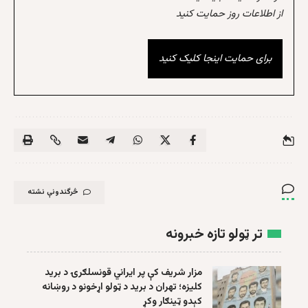
از اطلاعات روز حمایت کنید
برای حمایت اینجا کلیک کنید
څرگندونې نشته
تر ټولو تازه خبرونه
مزار شریف کې پر ایراني قونسلګرۍ د برید
کلیزه؛ تهران د برید د ټولو اړخونو د روښانه
کېدو ټینګار وکړ