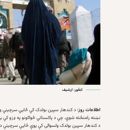
انځور: ارشیف
اطلاعات روز
: د کندهار سپین بولدک کې ځایي سرچینې وایي
نښته رامنځته شوې، چې د پاکستاني ځواکونو په ډزو کې 
د کندهار سپین بولدک ولسوالۍ کې یوې ځایي سرچینې د نو