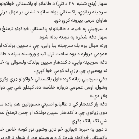
سهار (پنج شنبه، ۲۸ د تلې) د طالبانو او پاکستاني ځواکونو ترمنځ شوې، خو وایي، د مرګ ژوبلې په اړه کره معلومات نه لري.
سرچينه زياتوي، پاکستاني پوله ساتو د نښتې پر مهال درن
هاوان مرمۍ پيرونه کړي دي.
د سرچینې په خبره، د طالبانو او پاکستاني ځواکونو ترمنځ
سهار دغه شخړه په نښته بدله شوه.
ورته مهال یوه بله سرچینه بیا وایي، چې د سپين بولدک ا
عمومي دروازه د يوه ساعت تړل کیدو وروسته بیرته د طالب
دغه سرچينه وايي، د کندهار سپين بولدک ولسوالۍ په ځي
نه پوهیږي چې ډزې له کومې خوا کېږي.
دغې سرچينې زياته کړه: «اول پاکستاني ځواکونو ډزې وکړې
وشول، اوس عمومي دروازه خلاصه ده، کېدای شي چې دواړې
ولاړ دي.»
دغه راز کندهار کې د طالبانو امنيتي مسوولين هم ياده ن
دوی زياتوي چې د کندهار سپين بولدک او چمن ترمنځ عم
شي تګ راتګ وکړي.
د دوی په خبره: «يوازې څو ډزې وشوې نور کومه خاص خبره
پاکستاني ځواکونو شروع کړه وروسته موږ اړ شولو ترڅو پر 