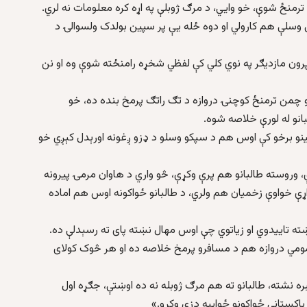
ې وسلې هم کارولي او دوه ځله يې پر سپين بولدک ولسوالۍ د
 پرون مازديګر په نوي کلي کې لفظي شخړه رامنځته شوې وه او نن
و چمن ترمنځ کوچنۍ دروازه د تګ راتګ پرمخ بنده ده، خو
انو له لورې خلاصه شوه.
نو برخو کې اوس هم د سپکو وسلو د ډزو ږغونه اورېدل کېږي خو
، وروسته طالبانو هم پرې وکړې، څو واري د هاوان مرمۍ پيرونه
 خواوې زخميان هم ولري، د طالبانو ځواکونه اوس هم اماده
ښته تایيدوي او زياتوي چې اوس مهال نښته پای ته رسېدلې ده.
ومي دروازه هم د مسافرو پرمخ خلاصه ده او هر څوک کولای
 نشته، طالبانو ته هم مرګ ژوبله نه ده اوښتې، جګړه اول
پاکستاني ځواکونو ځوابيه ډزې وکړو.»