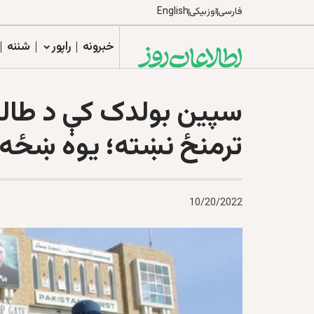
فارسی
اوزبیکی
English
خبرونه
راپور
شننه
سپين بولدک کې د طالبا
ترمنځ نښته؛ یوه ښځه
10/20/2022