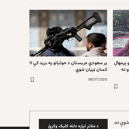
 پرمهال
پر سعودي عربستان د حوثیانو په برید کې ۱۱
 ته
کسان ټپیان شوي
08/07/2026
 شوې ده،
د ملاتړ لپاره دلته کلیک وکړئ