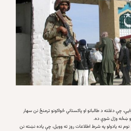
، چې دغلته د طالبانو او پاکستاني ځواکونو ترمنځ نن سهار
یو ښځه وژل شوې ده.
م نه یادولو په شرط اطلاعات روز ته وویل، چې یاده نښته نن