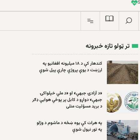
I
n
تر ټولو تازه خبرونه
کندهار کې د ۱۸ میلیونه افغانیو په
ارزښت د یوې پروژې چارې پیل شوې
«د آزادۍ جبهې» او «د ملي خپلواکۍ
جبهې» دواړو د کابل پر پوځي هوايي ډګر
د برید مسؤلیت منلی
په هرات کې یوه ښځه د ماشوم د وژلو
په تور نیول شوې