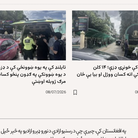
په تایلنډ کې خونړۍ ډزې؛ ۱۴ کلن
تایلنډ کې په یوه ښوونځي کې د ډزو
ي اته کسان ووژل او بیا یې ځان
د یوه ښوونکي په ګډون پنځو کسانو
مرګ ژوبله اوښتې
08/07/2026
0
په افغانستان کې، چیرې چې د رسنیو ازادي د نورو ډېرو ازادیو په څېر ځپل