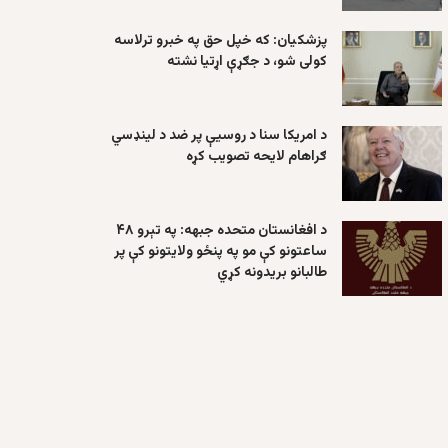
پزشکیان: که خپل حق په خبرو ترلاسه
کولی شو، د جګړې اړتیا نشته
د امریکا سنا د روسیې پر ضد د لینډسي
ګراهام لایحه تصویب کړه
د افغانستان متحده جبهه: په تېرو ۴۸
ساعتونو کې مو په پنځو ولایتونو کې پر
طالبانو بریدونه کړي