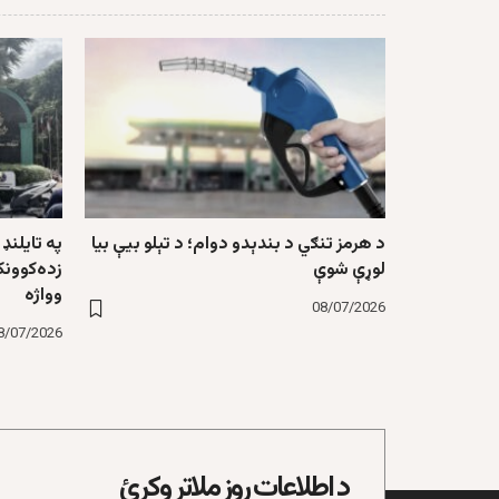
د هرمز تنګي د بندېدو دوام؛ د تېلو بیې بیا
لوړې شوې
زده‌کوونک
وواژه
08/07/2026
8/07/2026
د اطلاعات روز ملاتړ وکړئ