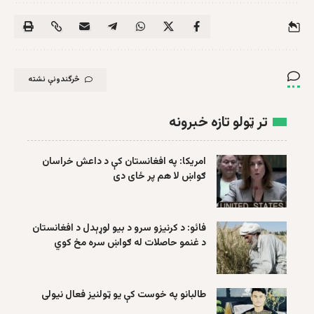
څرگندونې نشته
تر ټولو تازه خبرونه
امریکا: په افغانستان کې د داعش خراسان
ګواښ لا هم پر ځای دی
فائو: د کرنیزو سرو د بیو لوړېدل د افغانستان
د غنمو حاصلات له ګواښ سره مخ کوي
طالبانو په خوست کې یو ټولنیز فعال نیولی