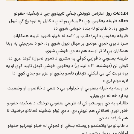
اطلاعات روز
: اعتراض کوونکې ښځې تاييدوي چې د ښځينه حقونو
فعاله ظريفه يعقوبي چې ۴۰ ورځې وړاندې د کابل په لوېديځ کې نيول
شوې وه، د طالبانو له بنده خوشې شوې ده.
ظريفه يعقوبي د لړم/عقرب پر ۱۲مه له خپلو څلورو نارينه همکارانو
سره د يوې خبري غونډې پر مهال نيول شوې وه، خو د سرچينې په وينا
همکاران يې لا تر اوسه هم نه دي خوشې شوي.
ظريفه يعقوبي د فوزيې کوفي په مشرۍ د «موج تحول» ګوند غړې ده.
کوفي نن (دوشنبه، ۲۱ د لیندۍ) د يعقوبي خوشې کېدل تاييد کړي او په
یوه ټويټ کې يې ليکلي: «زندان تاسو پخوي او عزم مو جدي کوي. دا
لاره دوام لري.»
تر اوسه په خپله يعقوبي او خپلوانو یې د هغې د خلاصون او وضعيت
په اړه څه نه دي ويلي.
طالبانو په دې وروستيو کې له ظريفې يعقوبي ترڅنګ د ښځينه حقونو
څلور نورې فعالانې هم نيولې دي. د دې ټولو ښځينه فعالانو برخليک لا
هم څرګند نه دی.
د طالبانو بیا واکمنېدو وروسته ښځې او نجونې له خپلو لومړنيو حقونو
او ازاديو بې برخې شوې دي.