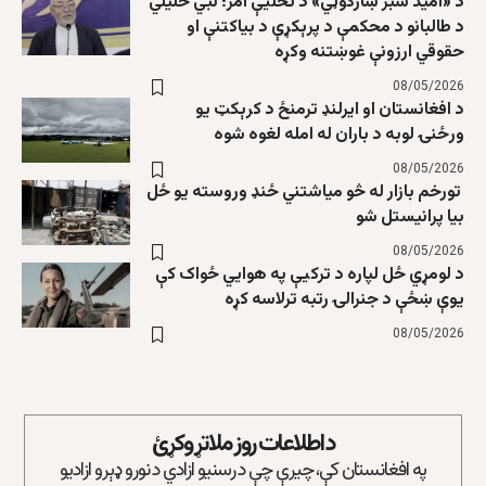
د «امید سبز ښارګوټي» د تخلیې امر؛ نبي خلیلي
د طالبانو د محکمې د پرېکړې د بیاکتنې او
حقوقي ارزونې غوښتنه وکړه
08/05/2026
د افغانستان او ایرلنډ ترمنځ د کرېکټ یو
ورځنۍ لوبه د باران له امله لغوه شوه
08/05/2026
تورخم بازار له څو میاشتني ځنډ وروسته یو ځل
بیا پرانیستل شو
08/05/2026
د لومړي ځل لپاره د ترکیې په هوايي ځواک کې
یوې ښځې د جنرالۍ رتبه ترلاسه کړه
08/05/2026
د اطلاعات روز ملاتړ وکړئ
په افغانستان کې، چیرې چې د رسنیو ازادي د نورو ډېرو ازادیو