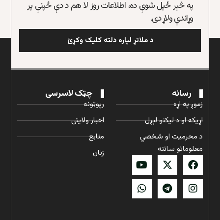
په څېر ځپل شوې ده، اطلاعات روز لا هم د دې ځپنې پر
وړاندې ولاړ دی.
د ملاتړ لپاره دلته کلیک وکړئ
رسانه
چټک لاسرسی
زموږ په اړه
رپوټونه
اړیکه او د لیکنو لېږل
اخبار ولایتی
د محرمیت او شخصي
منابع
معلوماتو ساتنه
زنان