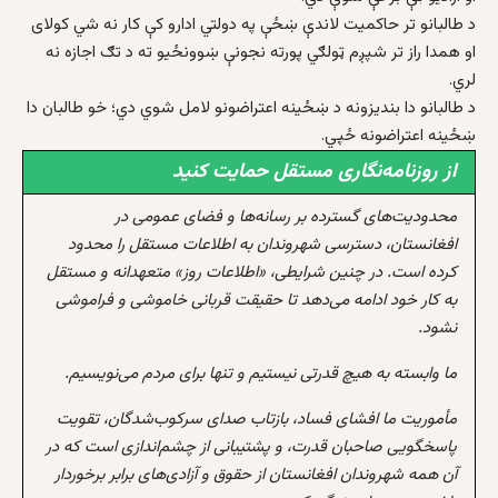
د طالبانو تر حاکميت لاندې ښځې په دولتي ادارو کې کار نه شي کولای
او همدا راز تر شپږم ټولګي پورته نجونې ښوونځیو ته د تګ اجازه نه
لري.
د طالبانو دا بنديزونه د ښځينه اعتراضونو لامل شوي دي؛ خو طالبان دا
ښځينه اعتراضونه ځپي.
از روزنامه‌نگاری مستقل حمایت کنید
محدودیت‌های گسترده بر رسانه‌ها و فضای عمومی در
افغانستان، دسترسی شهروندان به اطلاعات مستقل را محدود
کرده است. در چنین شرایطی، «اطلاعات روز» متعهدانه و مستقل
به کار خود ادامه می‌دهد تا حقیقت قربانی خاموشی و فراموشی
نشود.
ما وابسته به هیچ قدرتی نیستیم و تنها برای مردم می‌نویسیم.
مأموریت ما افشای فساد، بازتاب صدای سرکوب‌شدگان، تقویت
پاسخگویی صاحبان قدرت، و پشتیبانی از چشم‌اندازی است که در
آن همه شهروندان افغانستان از حقوق و آزادی‌های برابر برخوردار