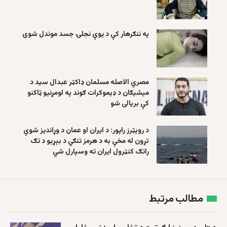
په ننګرهار کې د یوې نجلۍ جسد موندل شوی
مصري الاصله مسلمان ډاکټر عبدال سید د
میشیګان د ډیموکرات ګوند په لومړنیو ټاکنو
کې بریالی شو
د رویټرز راپور: د ایران او عمان د وړاندیز شوي
تړون له مخې به د هرمز تنګي د بېړیو د تګ
راتګ کنټرول ایران ته وسپارل شي
مطالب مرتبط