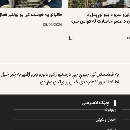
رنیزو سرو د بیو لوړېدل د
طالبانو په خوست کې یو ټولنیز فعال
ن د غنمو حاصلات له ګواښ سره
08/06/2026
0
په افغانستان کې، چیرې چې د رسنیو ازادي د نورو ډېرو ازادیو په څېر ځپل
اطلاعات روز لا هم د دې ځپنې پر وړاندې ولاړ دی.
چټک لاسرسی
رپوټونه
اخبار ولایتی
منابع