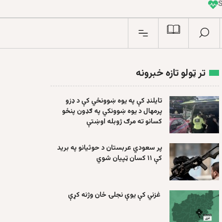
I
n
تر ټولو تازه خبرونه
تایلنډ کې په یوه ښوونځي کې د ډزو
پرمهال د یوه ښوونکي په ګډون پنځو
کسانو ته مرګ ژوبله اوښتې
پر سعودي عربستان د حوثیانو په برید
کې ۱۱ کسان ټپیان شوي
غزني کې یوې نجلۍ ځان وژنه کړې