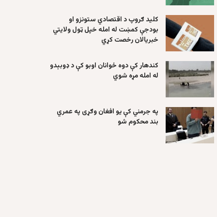
کلید ګروپ د اقتصادي ستونزو او
بودجې کمښت له امله خپل ټول ولایتي
خبریالان رخصت کړي
کندهار کې دوه ځوانان اوبو کې د ډوبېدو
له امله مړه شوي
په جرمني کې یو افغان وګړی په عمري
بند محکوم شو