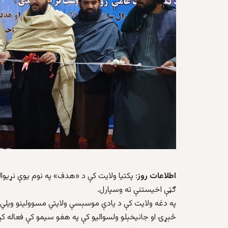
اطلاعات روز
ګټې اخیستنې ته وسپارل.
په دغه ولایت کې د یادې موسېسې ولایتي مسوولینو ویلي، 
څېړۍ او جانیخېلو ولسوالیو کې په هغو سیمو کې فعاله کړ