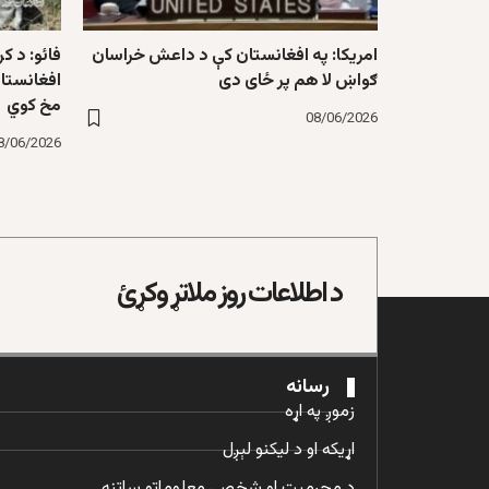
امریکا: په افغانستان کې د داعش خراسان
فائو: د ک
ګواښ لا هم پر ځای دی
افغانستا
مخ کوي
08/06/2026
8/06/2026
د اطلاعات روز ملاتړ وکړئ
رسانه
زموږ په اړه
اړیکه او د لیکنو لېږل
د محرمیت او شخصي معلوماتو ساتنه