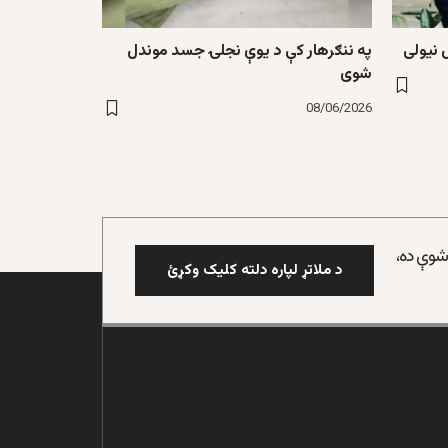
 نیولی
په ننګرهار کې د یوې نجلۍ جسد موندل
شوی
08/06/2026
 شوې ده،
د ملاتړ لپاره دلته کلیک وکړئ