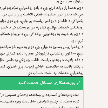
ستونزو سره مخ و.
دوی همدا راز زیاته کړې چې د یادو روغتیايي مرکزونو لپار
چې څه باندې درې میلیونه افغانۍ لګښت پرې راغلی دی.
پکتیا کې د طالبانو د روغتیا ریاست بیا وایي، چې دوی ټول
روغتیايي خدمات وړاندې کول په دې وروستیو کې د ځینو رو
د دوی په خبره، په روغتیایي برخه کې یې د نړیوالو همکا
کړې دي.
لارې ۴۰۰ نوي روغتیايي کارکوونکي هم په دندو ګمارلي دي.
د دغه ولایت د روغتیا ریاست طالب چارواکي په داسې حال ک
د پکتیا ولایت په جانیخېلو، ځاځي اریوب، وزې ځدراڼ، ګرد
روغتیايي خدمات په نشت حساب دي.
از روزنامه‌نگاری مستقل حمایت کنید
محدودیت‌های گسترده بر رسانه‌ها و فضای عمومی در 
کرده است. در چنین شرایطی، «اطلاعات روز» متعهدانه 