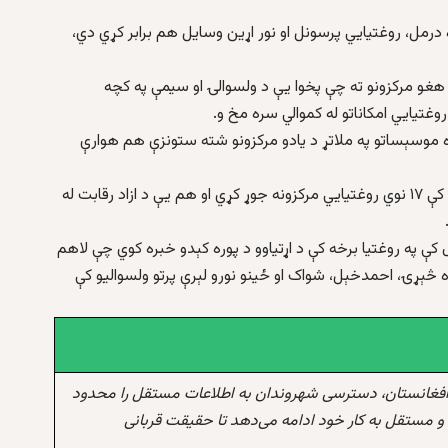
ه درمل، روغتیايي پرسونل او نور اړین وسایل هم برابر کړي دي،
و هغو مرکزونو ته چې پخوا یې د ولسوالۍ او سیمې په کچه
غتیايي امکاناتو له کموالي سره مخ و.
ره موسېساتو په ملاتړ د یادو مرکزونو شته ستونزې هم هوارې
د روغتیا ریس رسنیو ته ویلي چې دوی په تېرو څو میاشتو کې ۱۷ نوي روغتیايي مرکزونه جوړ کړي او هم یې د ازاد رقابت له
ې په روغتیا برخه کې د اړتیاوو د پوره کېدو خبره کوي چې لاهم
ه څېړۍ، احمدخېل، شواک او ځینو نورو لېرې پرتو ولسوالیو کې
افغانستان، دسترسی شهروندان به اطلاعات مستقل را محدود
و مستقل به کار خود ادامه می‌دهد تا حقیقت قربانی