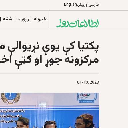
فارسی
اوزبیکی
English
خبرونه
راپور
شننه
پکتیا کې یوې نړیوالې
مرکزونه جوړ او ګټې اخ
01/10/2023