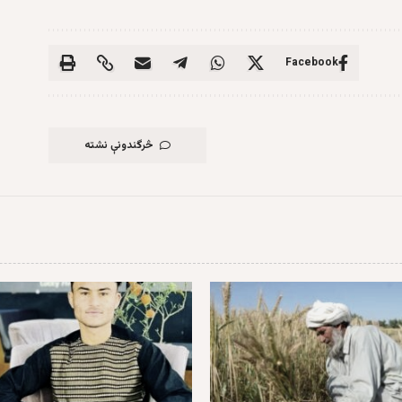
Facebook
څرگندونې نشته