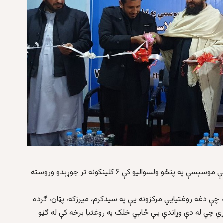
: پکتیا ولایت کې د «هدف» په نوم یوې نړیوالې موسېسې په پنځو ولسوالیو کې ۶ کلینکونه تر جوړېدو وروسته
چې دغه روغتیايي مرکزونه یې په سیدکرم، میرزکه، پټان، ګرده
ي چې له دې وړاندې یې ځايي خلک په روغتیا برخه کې له ګڼو