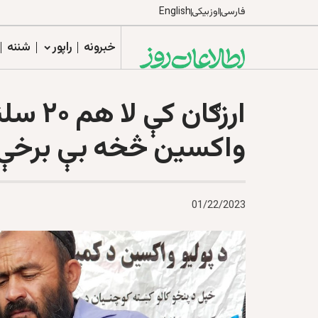
فارسی
اوزبیکی
English
خبرونه
راپور
شننه
ارزګان 
واکسين څخه بې برخې
01/22/2023