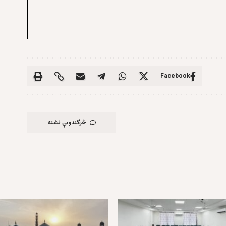
Facebook
څرگندونې نشته