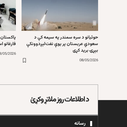
حوثیانو د سره سمندر په سیمه کې د
پاکستان د
سعودي عربستان پر یوې نفت‌لېږدوونکې
فارغانو اس
بېړۍ برید کړی
8/05/2026
08/05/2026
د اطلاعات روز ملاتړ وکړئ
رسانه