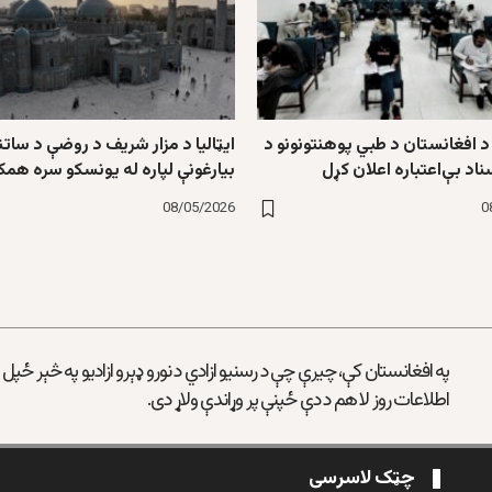
 افغانستان د طبي پوهنتونونو د
ایټالیا د مزار شریف د روضې د ساتن
ناد بې‌اعتباره اعلان کړل
بیارغونې لپاره له یونسکو سره همک
08/05/2026
0
په افغانستان کې، چیرې چې د رسنیو ازادي د نورو ډېرو ازادیو په څېر ځپل
اطلاعات روز لا هم د دې ځپنې پر وړاندې ولاړ دی.
چټک لاسرسی