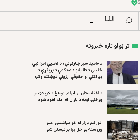
I
n
تر ټولو تازه خبرونه
د «امید سبز ښارګوټي» د تخلیې امر؛ نبي
خلیلي د طالبانو د محکمې د پرېکړې د
بیاکتنې او حقوقي ارزونې غوښتنه وکړه
د افغانستان او ایرلنډ ترمنځ د کرېکټ یو
ورځنۍ لوبه د باران له امله لغوه شوه
تورخم بازار له څو میاشتني ځنډ
وروسته یو ځل بیا پرانیستل شو