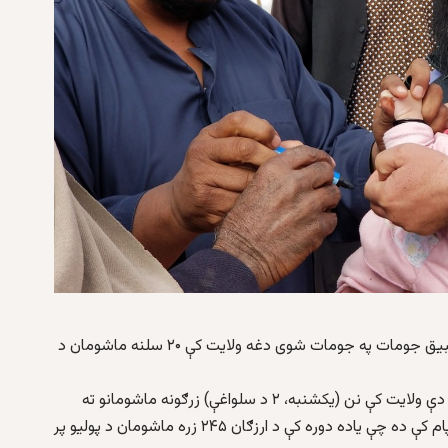
: له کله نه چې ارزګان کې د پولیو واکسین تطبیق جومات په جومات شوی دغه ولایت کې ۲۰ سلنه ماشومان د
د ارزګان ولایت لپاره د طالبانو د عامې روغتيا ريیس وايي، دې ولایت کې نن (یکشنبه، ۲ د سلواغې) زرګونه ماشومانو ته
سایټ پر سایټ د پولیو ضد واکسین کمپاین پېل شو. په پام کې ده چې یاده دوره کې د ارزګان ۲۴۵ زره ماشومان د پولیو پر