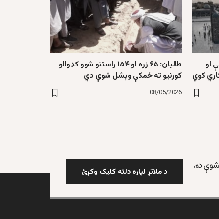
ې او
طالبان: ۶۵ زره او ۱۵۴ راستنو شوو کډوالو
اري کوي
کورنیو ته ځمکې وېشل شوې دي
08/05/2026
 شوې ده،
د ملاتړ لپاره دلته کلیک وکړئ