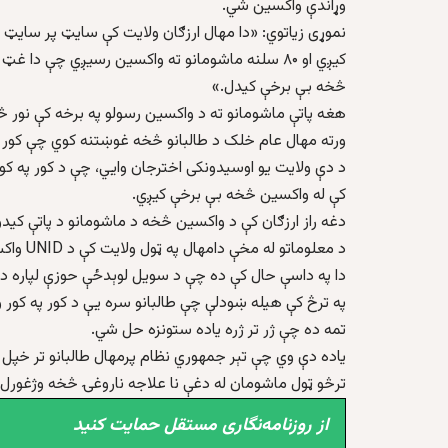
وړاندې واکسین شي.
څخه بې برخې کيدل.»
هغه پاتې ماشومانو ته د واکسین رسولو په برخه کې نور څ
ورته مهال عام خلک د طالبانو څخه غوښتنه کوي چې کور پر
د دې ولايت يو اوسيدونکی اخترجان وایي، چې د کور په کور
کې له واکسین څخه بې برخې کيږي.
دغه راز ارزګان کې د واکسین څخه د ماشومانو د پاتې کید
د معلوماتو له مخې دامهال په ټول ولايت کې د UNID واکسين په برخه کې هيڅ ډول ښځينه رضاکاره شتون نه لري.
دا په داسې حال کې ده چې د سویل لوېدځې حوزې لپاره 
په ترڅ کې هیله ښودلې چې طالبانو سره یې د کور په کور و
تمه ده چې ژر تر ژره یاده ستونزه حل شي.
یاده دې وي چې تېر جمهوري نظام پرمهال طالبانو تر خپل 
ترڅو ټول ماشومان له دغې نا علاجه ناروغۍ څخه وژغورل
از روزنامه‌نگاری مستقل حمایت کنید