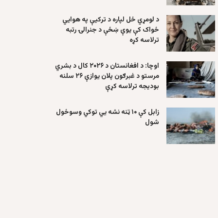
د لومړي ځل لپاره د ترکیې په هوايي
ځواک کې یوې ښځې د جنرالۍ رتبه
ترلاسه کړه
اوچا: د افغانستان د ۲۰۲۶ کال د بشري
مرستو د غبرګون پلان یوازې ۲۶ سلنه
بودیجه ترلاسه کړې
زابل کې ۱۰ ټنه نشه یي توکي وسوځول
شول