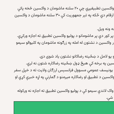
نموړی زیاتوي: «دا مهال ارزګان ولايت کې سايټ پر سايټ واکسین تطبیقیږي چې ۲۰ سلنه ماشومان د واکسين څخه پاتې
کيږي او ۸۰ سلنه ماشومانو ته واکسين رسيږي چې دا غټ ارقام دي ځکه په تېر جمهوريت کې ۳۰ سلنه ماشومان د واکسين
ه ونه ویل.
 کور دې پر ماشومانو د پوليو واکسين تطبیق ته اجازه ورکړي.
 واکسين د نشتون له امله په زرګونه ماشومان په کليوالو سيمو
و یو لامل د ښځینه رضاکانو نشتون یاد شوی دی.
د یونیسف عمومي مسوول فرانسېس ارزګان ولایت ته د خپل سفر
اکسین د تطبیق او رضاکاره میرمنو د ګمارنې په اړه خبرې کړي او
واک لاندې سیمو کې د پولیو واکسین تطبیق ته اجازه نه ورکوله
 شي.