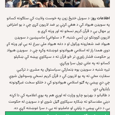
اطلاعات روز
: د سويل ختيځ زون په خوست ولايت کې سلګونه کسانو
په سويډن هيواد کې د هغې کړنې پر ضد لاريون کړی چې د يو اعتراض
پر مهال يې د قرآن کريم نسخو ته اور ورته کړی و.
لاريون کوونکو نن (سې شنبه، ۴ د سلواغې) ماسپښین د سويډن
هيواد ضد شعارونه ورکول او د دغه هيواد ملي بيرغ ته يې اور ورته کړ.
دوی همدا راز له اسلامي هيوادونو غوښتنه وکړه چې د سويډن هيواد
پر حکومت فشار راوړي تر څو قرآن ته د سپکاوي پېښه کې ښکېلو
کسانو ته په علني ډول سزا ورکړي.
تېره شنبه د سويډن يوه ډنمارکي سياستوال په مشرۍ د ترکيې
سفارت مخې ته په يو لاريون کې د قرآن کريم نسخې وسوځول شوې
چې دې پېښې په ګڼو اسلامي هيوادونو کې د خلکو سخت غبرګونونه
راپارولي دي.
د طالبانو د بهرنيو چارو وزارت له لوري هم په يوې اعلاميه کې دا کړنه
ديني مقدساتو ته ښکاره سپکاوی ګڼل شوی او د سويډن له حکومت
يې د دغې پېښې د پلټنې او عاملينو ته يې د سزا غوښتنه کړې ده.