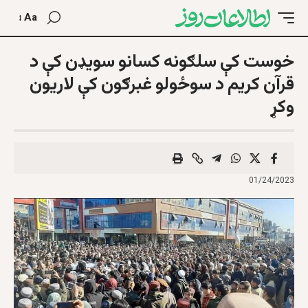
Aa
خوست کې سلګونه کسانو سویډن کې د
قرآن کريم د سوځولو غبرګون کې لاريون
وکړ
01/24/2023