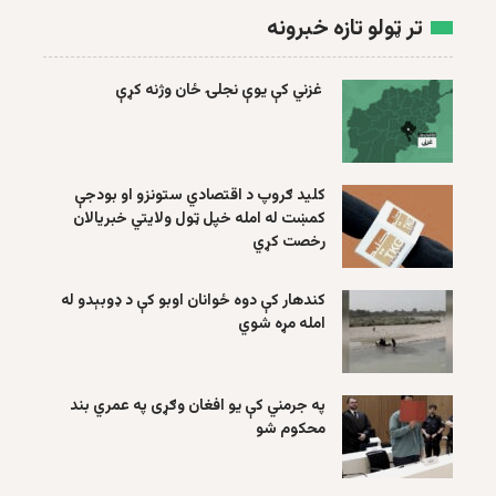
تر ټولو تازه خبرونه
غزني کې یوې نجلۍ ځان وژنه کړې
کلید ګروپ د اقتصادي ستونزو او بودجې
کمښت له امله خپل ټول ولایتي خبریالان
رخصت کړي
کندهار کې دوه ځوانان اوبو کې د ډوبېدو له
امله مړه شوي
په جرمني کې یو افغان وګړی په عمري بند
محکوم شو