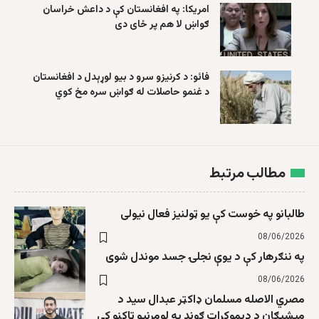
امریکا: په افغانستان کې د داعش خراسان
ګواښ لا هم پر ځای دی
فائو: د کرنیزو سرو د بیو لوړېدل د افغانستان
د غنمو حاصلات له ګواښ سره مخ کوي
مطالب مرتبط
طالبانو په خوست کې یو ټولنیز فعال نیولی
08/06/2026
په ننګرهار کې د یوې نجلۍ جسد موندل شوی
08/06/2026
مصري الاصله مسلمان ډاکټر عبدال سید د
میشیګان د ډیموکرات ګوند په لومړنیو ټاکنو کې