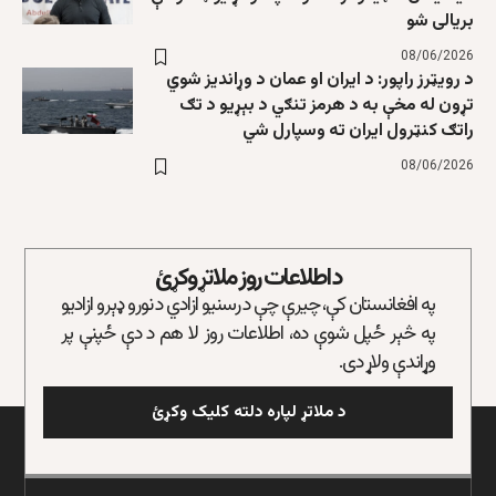
بریالی شو
08/06/2026
د رویټرز راپور: د ایران او عمان د وړاندیز شوي
تړون له مخې به د هرمز تنګي د بېړیو د تګ
راتګ کنټرول ایران ته وسپارل شي
08/06/2026
د اطلاعات روز ملاتړ وکړئ
په افغانستان کې، چیرې چې د رسنیو ازادي د نورو ډېرو ازادیو
په څېر ځپل شوې ده، اطلاعات روز لا هم د دې ځپنې پر
وړاندې ولاړ دی.
د ملاتړ لپاره دلته کلیک وکړئ