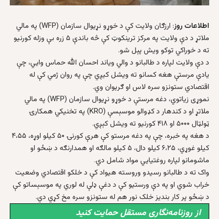
اطلاعات روز
: ارزګان ولايت کې د خوړو نړيوال سازمان (WFP) په مالي
ملاتړ د دې ولايت په مرکز ترينکوټ کې څه باندې ۵ زره بې وزله کورنیو
ته د خوراکي توکو ویش پېل شو.
د دې ولايت لپاره د طالبانو د والي وياند احسان الله حماس وایي، چې
يادې مرستې هغه کسانو ته ویشل کيږي چې په روان ژمي کې له
اقتصادي ستونزو سره لاس او ګريوان وي.
نموړی زیاتوي، دغه مرستې د خوړو نړیوال سازمان (WFP) په مالي
ملاتړ او د کندهار د کډوالو موسېسې (KRO) په تخنيکي همکارۍ
ټولټال ۵۰۰۰ او ۴۱۸ کورنیو ته ویشل کېږي.
د هغه په خبره، چې په دغه مرستو کې هرې کورنۍ ۵۰ کيلو اوړه، ۴،۵۵
کيلو غوړي، ۶،۲۵ کيلو دال، ۵ کيلو مالګه او همدارنګه د ښځو او
ماشومانو لپاره روغتیایي مواد شامل دي.
واک ته د طالبانو رسیدو وروسته هیواد کې د خلکو اقتصادي وضعيت
خراب شوي او په دې ورستيو کې د دغې ډلې له لوري په موسېساتو کې
د ښځو پر کار بنديز خلک نور هم له ستونزو سره مخ کړي دي.
از روزنامه‌نگاری مستقل حمایت کنید