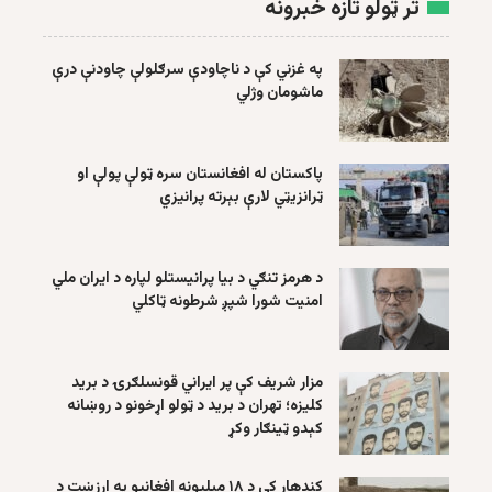
تر ټولو تازه خبرونه
په غزني کې د ناچاودې سرګلولې چاودنې درې
ماشومان وژلي
پاکستان له افغانستان سره ټولې پولې او
ټرانزیټي لارې بېرته پرانیزي
د هرمز تنګي د بیا پرانیستلو لپاره د ایران ملي
امنیت شورا شپږ شرطونه ټاکلي
مزار شریف کې پر ایراني قونسلګرۍ د برید
کلیزه؛ تهران د برید د ټولو اړخونو د روښانه
کېدو ټینګار وکړ
کندهار کې د ۱۸ میلیونه افغانیو په ارزښت د