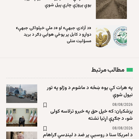
یوې پروژې چارې پیل شوې
«د آزادۍ جبهې» او «د ملي خپلواکۍ جبهې»
دواړو د کابل پر پوځي هوايي ډګر د برید
مسؤلیت منلی
مطالب مرتبط
په هرات کې یوه ښځه د ماشوم د وژلو په تور
نیول شوې
08/08/2026
پزشکیان: که خپل حق په خبرو ترلاسه کولی
شو، د جګړې اړتیا نشته
08/08/2026
د امریکا سنا د روسیې پر ضد د لینډسي ګراهام