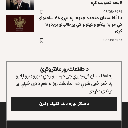
لایحه تصویب کړه
08/08/2026
د افغانستان متحده جبهه: په تېرو ۴۸ ساعتونو
کې مو په پنځو ولایتونو کې پر طالبانو بریدونه
کړي
08/08/2026
د اطلاعات روز ملاتړ وکړئ
په افغانستان کې، چیرې چې د رسنیو ازادي د نورو ډېرو ازادیو
په څېر ځپل شوې ده، اطلاعات روز لا هم د دې ځپنې پر
وړاندې ولاړ دی.
د ملاتړ لپاره دلته کلیک وکړئ