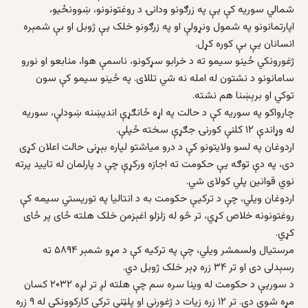
شمالي سوريه کې يې په زرګونو ودانۍ د روغتونونو، ښوونځيو،
اپارتمانونو په شمول ونړولې او په زرګونو خلک يې ژوبل او بې شمېره
انسانان يې بې کوره کړل.
ژغورونکي ځينو سيمو ته د خرابو سړکونو، ناسمې هوا، منابعو او نورو
سامانونو د نشتون له امله نه شي تللای. په ځينو سيمو کې سون
توکي او برېښنا هم نشته.
چارواکو په سوريه کې د حالت په اړه ځانګړې انديښنه ښودلې، سوريه
له وړاندې ۱۲ کلنې کورنۍ جګړې سخته ځپلې.
اردوغان په لسو ولايتونو کې د درو مياشتو لپاره بېړنی حالت اعلان کړی
دی، په دې توګه يې حکومت ته اجازه ورکړې چې د پارلمان له تاييد پرته
نوي قوانين پلي کولای شي.
اردوغان ويلي، چې د ترکيې حکومت به د انتاليا په توريستي سيمه کې
روغتونونه خلاص کړي، تر څو له زلزلو اغېزمن خلک هلته ځای پر ځای
کړي.
مرستيال ولسمشر ويلي، چې په ترکيه کې د مړو شمېر ۵۸۹۴ ته
رسېدلی دی او تر ۳۴ زره ډېر خلک ژوبل دي.
د سوريې د حکومت له وينا سره سم چې هلته لږ تر لږه ۲۰۳۲ کسان
مړه شوي دي. تر ۱۲ زره زيات د ژغورنې او پلټنې ترکي کارکوونکي له ۹ زره