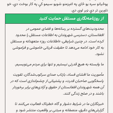
پوځيانو سره يو ځای په اغېزمنو شويو سيمو کې په کار بوخت دي، خو
ناورين تر دې ډېر لوی دی.
از روزنامه‌نگاری مستقل حمایت کنید
محدودیت‌های گسترده بر رسانه‌ها و فضای عمومی در
افغانستان، دسترسی شهروندان به اطلاعات مستقل را محدود
کرده است. در چنین شرایطی، «اطلاعات روز» متعهدانه و مستقل
به کار خود ادامه می‌دهد تا حقیقت قربانی خاموشی و فراموشی
نشود.
ما وابسته به هیچ قدرتی نیستیم و تنها برای مردم می‌نویسیم.
مأموریت ما افشای فساد، بازتاب صدای سرکوب‌شدگان، تقویت
پاسخگویی صاحبان قدرت، و پشتیبانی از چشم‌اندازی است که در
آن همه شهروندان افغانستان از حقوق و آزادی‌های برابر برخوردار
باشند و در صلح زندگی کنند.
خبرنگاران ما در شرایط دشوار و گاه خطرناک فعالیت می‌کنند تا
گزارش‌های دقیق، منصفانه و مبتنی بر واقعیت منتشر شود و