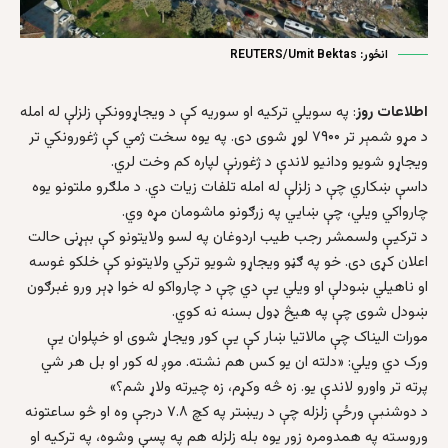
انځور: REUTERS/Umit Bektas
اطلاعات روز
: په سویلي ترکيه او سوريه کې د ويجاړوونکې زلزلې له امله
د مړو شمېر تر ۷۹۰۰ لوړ شوی دی. په يوه سخت ژمي کې ژغورونکي تر
ويجاړو شويو ودانيو لاندې د ژغورنې لپاره کم وخت لري.
داسې ښکاري چې د زلزلې له امله تلفات زيات دي. د ملګرو ملتونو يوه
چارواکي ويلي، چې ښايي په زرګونو ماشومان مړه وي.
د ترکيې ولسمشر رجب طيب اردوغان په لسو ولايتونو کې بېړنی حالت
اعلان کړی دی. خو په ګڼو ويجاړو شويو ترکي ولايتونو کې خلکو غوسه
او ناهيلي ښودلې او ويلي يې دي چې د چارواکو له خوا ډېر ورو غبرګون
ښودل شوی چې په هيڅ ډول بسنه نه کوي.
مورات اليناک چې مالاتيا ښار کې يې کور ويجاړ شوی او خپلوان يې
ورک دي ويلي: «دلته ان يو کس هم نشته. موږ له کور او بل هر شي
پرته تر واورو لاندې يو. زه څه وکړم، زه چيرته ولاړ شم؟»
د دوشنبې ورځې زلزله چې د ریښتر په کچ ۷.۸ درجې وه او څو ساعتونه
وروسته په همدومره زور يوه بله زلزله هم په پسې وشوه، په ترکيه او