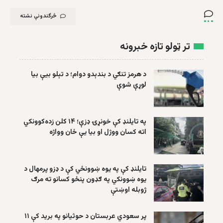
څرگندونې نشته
تر ټولو تازه خبرونه
د هرمز تنګي د بندېدو دوام؛ د تېلو بیې بیا
لوړې شوې
په تایلنډ کې خونړۍ ډزې؛ ۱۴ کلن زده‌کوونکي
اته کسان ووژل او بیا یې ځان وواژه
تایلنډ کې په یوه ښوونځي کې د ډزو پرمهال د
یوه ښوونکي په ګډون پنځو کسانو ته مرګ
ژوبله اوښتې
پر سعودي عربستان د حوثیانو په برید کې ۱۱