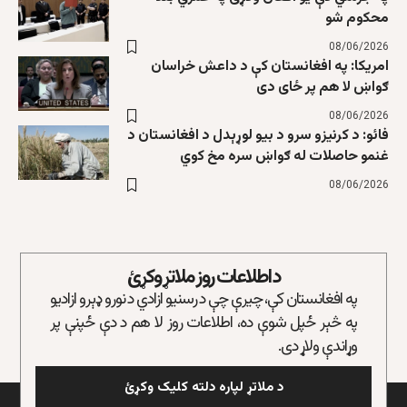
محکوم شو
08/06/2026
امریکا: په افغانستان کې د داعش خراسان
ګواښ لا هم پر ځای دی
08/06/2026
فائو: د کرنیزو سرو د بیو لوړېدل د افغانستان د
غنمو حاصلات له ګواښ سره مخ کوي
08/06/2026
د اطلاعات روز ملاتړ وکړئ
په افغانستان کې، چیرې چې د رسنیو ازادي د نورو ډېرو ازادیو
په څېر ځپل شوې ده، اطلاعات روز لا هم د دې ځپنې پر
وړاندې ولاړ دی.
د ملاتړ لپاره دلته کلیک وکړئ