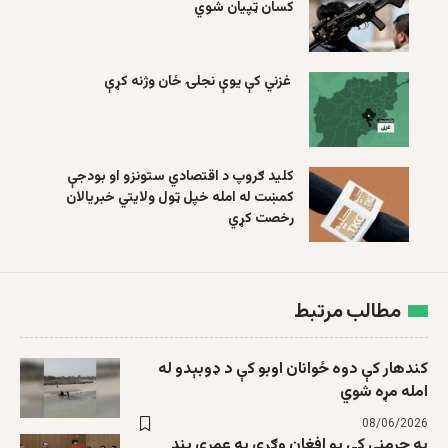
کسان ټپیان شوي
غزني کې یوې نجلۍ ځان وژنه کړې
کلید ګروپ د اقتصادي ستونزو او بودجې
کمښت له امله خپل ټول ولایتي خبریالان
رخصت کړي
مطالب مرتبط
کندهار کې دوه ځوانان اوبو کې د ډوبېدو له
امله مړه شوي
08/06/2026
په جرمني کې یو افغان وګړی په عمري بند