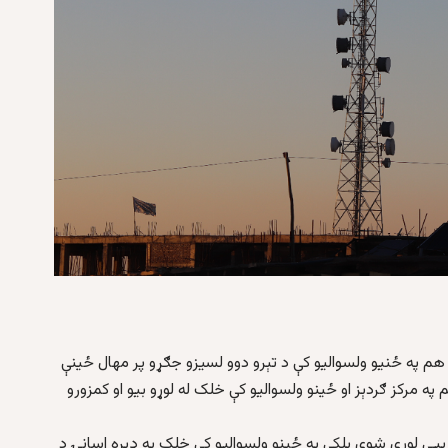
۲۰ میاشتې تېریږي، که څه هم په ځنیو ولسوالیو کې د تېرو دوو لسیزو جګړو پر مهال ځینې
ه مرکز ګردېز او ځینو ولسوالیو کې خلک له لوړو بیو او کمزورو
ټ بیې لوړې شوي بلکې په ځینو ولسوالیو کې خلک په ډېره اسانۍ د