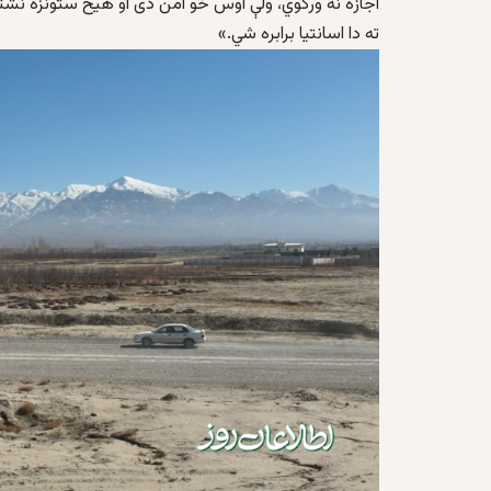
اجازه نه ورکوي، ولې اوس خو امن دی او هیڅ ستونزه نشته ن
ته دا اسانتیا برابره شي.»