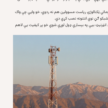
 معلوماتي ټکنالوژۍ ریاست مسوولین هم نه ردوي، خو وايي چې واک
 شبکو ګڼ نوي انتنونه نصب کړي دي.
 د انټرنیټ بیې په بېساري ډول لوړې شوي خو پر کیفیت یې لاهم