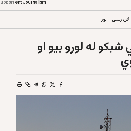
Support
E
t
i
l
a
a
t
r
o
z
ګڼ رسنۍ
نور
 شبکو له لوړو بیو او
ي