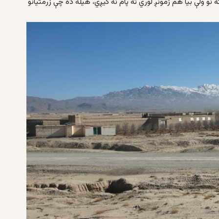
و ولې بیا هم زمونږ لوري ته پام نه کیږي، هیله ده چې زرمتیانو