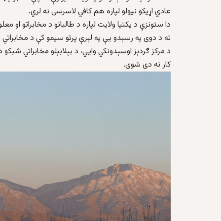
عادي اړیکو نیولو لپاره هم کافي لاسرسی نه لري.
دا ستونزې د پکتیا ولایت لپاره د طالبانو د مخابراتو او
ته د دوی په رسېدو یې په لېرې پرتو سیمو کې د مخابراتي
د مرکز ګردېز اوسېدونکي وايي، د بېلابېلو مخابراتي شبکو
کار نه دی شوی.