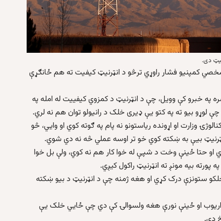
یټ دی.
شخصي کمپنیو فشار راوړي ترڅو د انټرنیټ کیفیت ته هم ځانګړې
ره په خبرو کې وویل، چې د انټرنیټ د کمزوي کیفییت له امله په
ې لوړو بیو ته په کتو یې ډیری خلک د رانیولو توان هم نه لري.
لوژۍ وزارت او اړونده ریاستونو نه پام په ګوته کوي او وايي، څو
رنیټ بیې به ښکته کوي خو تر اوسه عملي څه نه دي شوي.
ي او حتا ځینې وخت د شپې له خوا کار هم نه کوي، ولې بل خوا
خلکو ستونزې درک کړي او هغه ژمنه چې د انټرنیټ د بیو ښکته
ریوب او ځینې نورې هغه ولسوالۍ کې دي چې ځايي خلک یې
 دي.