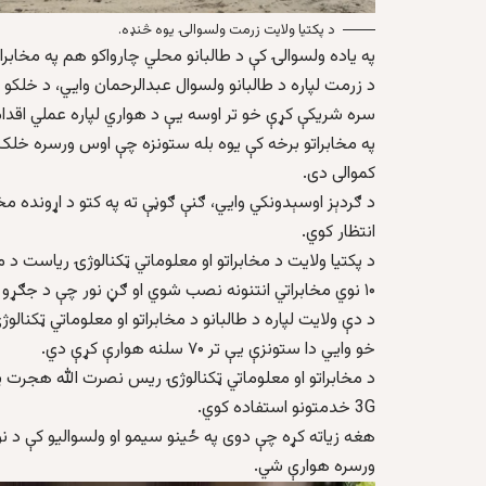
د پکتیا ولایت زرمت ولسوالۍ یوه څنډه.
په یاده ولسوالۍ کې د طالبانو محلي چارواکو هم په مخابر
د زرمت لپاره د طالبانو ولسوال عبدالرحمان وايي، د خلک
سره شریکې کړې خو تر اوسه یې د هواري لپاره عملي اقدا
په مخابراتو برخه کې یوه بله ستونزه چې اوس ورسره خلک م
کموالی دی.
د ګردېز اوسېدونکي وايي، ګنې ګوڼې ته په کتو د اړونده م
انتظار کوي.
د پکتیا ولایت د مخابراتو او معلوماتي ټکنالوژۍ ریاست د 
۱۰ نوي مخابراتي انتنونه نصب شوي او ګڼ نور چې د جګړو له امله تخریب شوي و بیرته رغول شوي دي.
د دې ولایت لپاره د طالبانو د مخابراتو او معلوماتي ټک
خو وايي دا ستونزې یې تر ۷۰ سلنه هوارې کړې دي.
د مخابراتو او معلوماتي ټکنالوژۍ ریس نصرت الله هجرت پ
3G خدمتونو استفاده کوي.
هغه زیاته کړه چې دوی په ځینو سیمو او ولسوالیو کې د نو
ورسره هوارې شي.