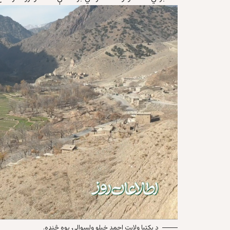
د پکتیا ولایت احمد خیلو ولسوالۍ یوه څنډه.