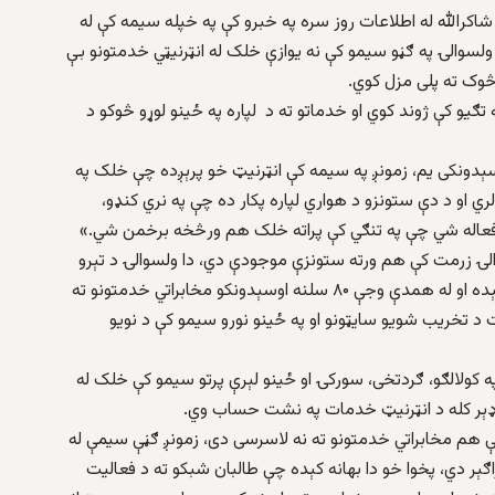
رالله له اطلاعات روز سره په خبرو کې په خپله سیمه کې له
لسوالۍ په ګڼو سیمو کې نه یوازې خلک له انټرنیټي خدمتونو بې
 څوک ته پلی مزل کوي.
تګیو کې ژوند کوي او خدماتو ته د لپاره په ځینو لوړو څوکو د
دونکی یم، زمونږ په سیمه کې انټرنیټ خو پرېږده چې خلک په
ي او د دې ستونزو د هواري لپاره پکار ده چې په نري کنډو،
فعاله شي چې په تنګي کې پراته خلک هم ورڅخه برخمن شي.»
الۍ زرمت کې هم ورته ستونزې موجودې دي، دا ولسوالۍ د تېرو
جګړو پر مهال د پکتیا ولایت تر ټولو نا امنه ولسوالۍ بلل کېده او له همدې وجې ۸۰ سلنه اوسېدونکو مخابراتي خدمتونو ته
 د تخریب شویو سایټونو او په ځینو نورو سیمو کې د نویو
 کولالګو، ګردتخی، سورکۍ او ځینو لېرې پرتو سیمو کې خلک له
م ډېر کله د انټرنیټ خدمات په نشت حساب وي.
 هم مخابراتي خدمتونو ته نه لاسرسی دی، زمونږ ګڼې سیمې له
ګېر دي، پخوا خو دا بهانه کېده چې طالبان شبکو ته د فعالیت