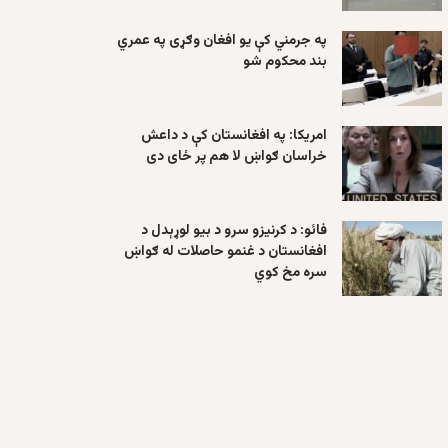
په جرمني کې یو افغان وګړی په عمري
بند محکوم شو
امریکا: په افغانستان کې د داعش
خراسان ګواښ لا هم پر ځای دی
فائو: د کرنیزو سرو د بیو لوړېدل د
افغانستان د غنمو حاصلات له ګواښ
سره مخ کوي