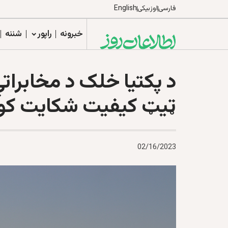
فارسی
اوزبیکی
English
خبرونه
راپور
شننه
د پکتیا خلک د مخابراتي
ټیټ کیفیت شکایت کو
02/16/2023