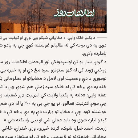
د پکتیا خلک وایي، د مخابراتي شبکو بیې لوړې او کیفیت یې ټ
دوی په دې برخه کې له طالبانو غوښتنه کوي چې په یادو 
پاملرنه وکړي.
د ګردېز ښار یو تن اوسېدونکي نور الرحمان اطلاعات روز س
ورځني ژوند کې له ګڼو ستونزو سره مخ دي او په خبره یې چ
نوموړي د دې وضعیت لوی لامل د مخابراتو او معلوماتي ټکنا
ځله په دې برخه کې له خلکو سره ژمنې هم شوي چې د انټ
هغه وايي: «دلته په پکتیا ولایت کې انټرنېټ ډېر ضعیف و
چې مونږ انټرنیټ فعالوو، نو یو جي بي په ۲۰۰ یا له دې هم په پورته بیه مونږ ته انټرنیټ راکول کیږي.
غوښتنه کوو، چې د مخابراتو وزارت دې په دې برخه کې د 
کېدو لپاره شوې وه باید عملي شي او بیې راښکته شي.»
زرمت، احمدخېل، شوک، ګرده څېړۍ، وزې ځدراڼ، ځاځي ا
مخابراتي خدمتونو ته لاسرسي برخه کې له ستونزو سره مخ