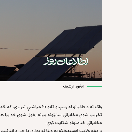
انځور: ارشیف
واک ته د طالبانو له رسېدو کابو 
تخریب شوي مخابراتي سایټونه بیرته رغول شوي خو بیا هم پ
مخابراتي خدمتونو شکایت کوي.
د دغه ولایت اوسېدونکو په وینا نه یوازې دا چې د انټرنی