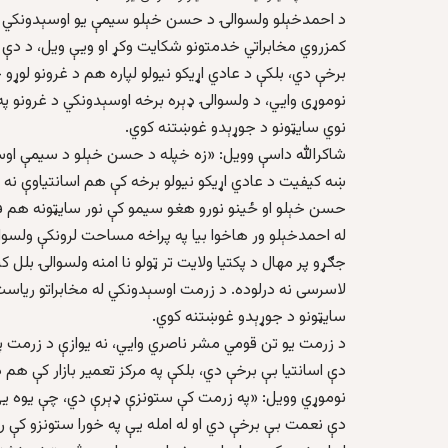
د احمدخېلو ولسوالۍ د حسن خېلو سیمې یو اوسېدونکي شاک
کمزروي مخابراتي خدمتونو شکایت وکړ او ویې ویل، د دې و
برخې دي، بلکې د عادي اړیکو نیولو لپاره هم د غرونو لوړو
نوموړی وايي، د ولسوالۍ ډېره برخه اوسېدونکي د غرونو په 
نوي سایټونو د جوړېدو غوښتنه کوي.
شاکرالله داسې وویل: «زه خپله د حسن خېلو د سیمې اوسې
ښه کیفیت د عادي اړیکو نیولو برخه کې هم اسانتیاوې نه لر
حسن خېلو او ځینو نورو هغو سیمو کې نور سایټونه هم 
له احمدخېلو ور هاخوا بیا په پراخه مساحت لرونکې ولسو
لاسرسی نه درلوده. د زرمت اوسېدونکي له مخابراتو ریاست
سایټونو د جوړېدو غوښتنه کوي.
د زرمت یو تن قومي مشر ناصري وايي، نه یوازې د زرمت په
دې اسانتیا بې برخې دي، بلکې په مرکز تعمیر بازار کې ه
نوموړي وویل: «په زرمت کې ستونزې ډېرې دي، چې یوه یې
دې نعمت بې برخې دي او له امله یې په خورا ستونزو کې را