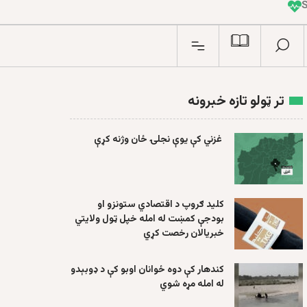
تر ټولو تازه خبرونه
غزني کې یوې نجلۍ ځان وژنه کړې
کلید ګروپ د اقتصادي ستونزو او
بودجې کمښت له امله خپل ټول ولایتي
خبریالان رخصت کړي
کندهار کې دوه ځوانان اوبو کې د ډوبېدو
له امله مړه شوي