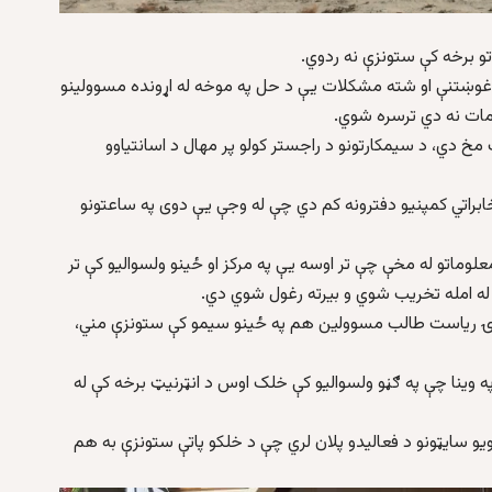
اتو برخه کې ستونزې نه ردوي.
و غوښتنې او شته مشکلات یې د حل په موخه له اړونده مسوولینو
مات نه دي ترسره شوي.
خ دي، د سیمکارتونو د راجستر کولو پر مهال د اسانتیاوو
خابراتي کمپنیو دفترونه کم دي چې له وجې یې دوی په ساعتونو
معلوماتو له مخې چې تر اوسه یې په مرکز او ځینو ولسوالیو کې تر
نالوژۍ ریاست طالب مسوولین هم په ځینو سیمو کې ستونزې مني،
ه وینا چې په ګڼو ولسوالیو کې خلک اوس د انټرنیټ برخه کې له
یو سایټونو د فعالیدو پلان لري چې د خلکو پاتې ستونزې به هم