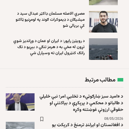
مصري الاصله مسلمان ډاکټر عبدال سید د
میشیګان د ډیموکرات ګوند په لومړنیو ټاکنو
کې بریالی شو
د رویټرز راپور: د ایران او عمان د وړاندیز شوي
تړون له مخې به د هرمز تنګي د بېړیو د تګ
راتګ کنټرول ایران ته وسپارل شي
مطالب مرتبط
د «امید سبز ښارګوټي» د تخلیې امر؛ نبي خلیلي
د طالبانو د محکمې د پرېکړې د بیاکتنې او
حقوقي ارزونې غوښتنه وکړه
08/05/2026
د افغانستان او ایرلنډ ترمنځ د کرېکټ یو