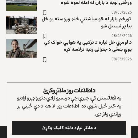
ورځنۍ لوبه د باران له امله لغوه شوه
08/05/2026
تورخم بازار له څو میاشتني ځنډ وروسته یو ځل
بیا پرانیستل شو
08/05/2026
د لومړي ځل لپاره د ترکیې په هوايي ځواک کې
یوې ښځې د جنرالۍ رتبه ترلاسه کړه
08/05/2026
د اطلاعات روز ملاتړ وکړئ
په افغانستان کې، چیرې چې د رسنیو ازادي د نورو ډېرو ازادیو
په څېر ځپل شوې ده، اطلاعات روز لا هم د دې ځپنې پر
وړاندې ولاړ دی.
د ملاتړ لپاره دلته کلیک وکړئ