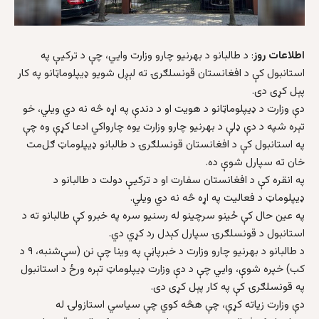
اطلاعات روز
: د طالبانو د بهرنيو چارو وزارت وايي، چې د ترکيې په
استانبول کې د افغانستان قونسلګرۍ ته لېږل شويو ډيپلوماټانو په کار
پېل کړی دی.
دې وزارت د ډيپلوماټانو د هويت او د دندې په اړه څه نه دي ويلي، خو
تېره شپه د دې ډلې د بهرنيو چارو وزارت يوه چارواکي ادعا کړې وه چې
په استانبول کې د افغانستان قونسلګرۍ د طالبانو ډيپلوماټ ګل‌مت
خان ته سپارل شوې ده.
په انقره کې د افغانستان سفارت او د ترکيې دولت د طالبانو د
ډيپلوماټ د فعاليت په اړه څه نه دي ويلي.
په عين حال کې ځينو سرچينو له رسنيو سره په خبرو کې طالبانو ته د
استانبول د قونسلګرۍ سپارل کېدل رد کړي دي.
د طالبانو د بهرنيو چارو وزارت د خبرپاڼې په وينا چې نن (سې‌شنبه، ۹ د
کب) خپره شوې، وايي چې د دې وزارت ډيپلوماټ تېره ورځ د استانبول
په قونسلګرۍ کې په کار پېل کړی دی.
دې وزارت زياته کړې، چې هڅه کوي چې سياسي استازولۍ له