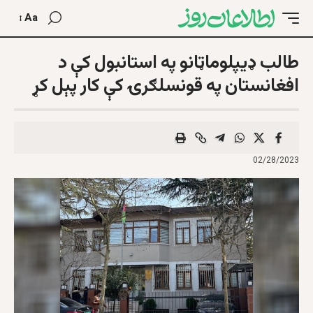
Aa
طالب ډيپلوماټانو په استانبول کې د
افغانستان په قونسلګرۍ کې کار پېل کړ
02/28/2023