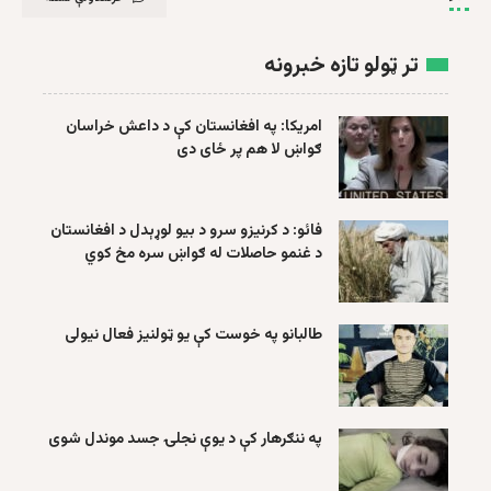
تر ټولو تازه خبرونه
امریکا: په افغانستان کې د داعش خراسان
ګواښ لا هم پر ځای دی
فائو: د کرنیزو سرو د بیو لوړېدل د افغانستان
د غنمو حاصلات له ګواښ سره مخ کوي
طالبانو په خوست کې یو ټولنیز فعال نیولی
په ننګرهار کې د یوې نجلۍ جسد موندل شوی