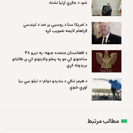
شو، د جګړې اړتیا نشته
د امریکا سنا د روسیې پر ضد د لینډسي
ګراهام لایحه تصویب کړه
د افغانستان متحده جبهه: په تېرو ۴۸
ساعتونو کې مو په پنځو ولایتونو کې پر طالبانو
بریدونه کړي
د هرمز تنګي د بندېدو دوام؛ د تېلو بیې بیا
لوړې شوې
مطالب مرتبط