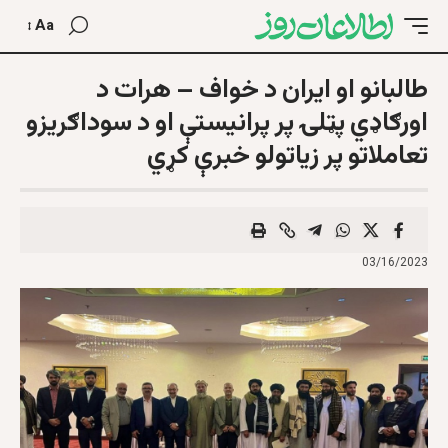
Aa
طالبانو او ايران د خواف – هرات د
اورګاډي پټلۍ پر پرانيستې او د سوداګريزو
تعاملاتو پر زياتولو خبرې کړي
03/16/2023