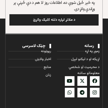
په څېر ځپل شوې ده، اطلاعات روز لا هم د دې ځپنې پر
وړاندې ولاړ دی.
د ملاتړ لپاره دلته کلیک وکړئ
رسانه
چټک لاسرسی
زموږ په اړه
رپوټونه
اړیکه او د لیکنو لېږل
اخبار ولایتی
د محرمیت او شخصي
منابع
معلوماتو ساتنه
زنان