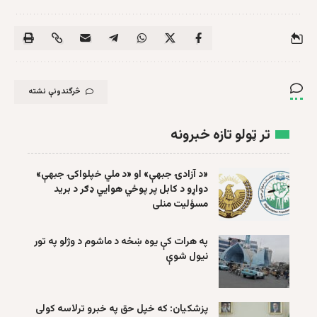
څرگندونې نشته
تر ټولو تازه خبرونه
«د آزادۍ جبهې» او «د ملي خپلواکۍ جبهې»
دواړو د کابل پر پوځي هوايي ډګر د برید
مسؤلیت منلی
په هرات کې یوه ښځه د ماشوم د وژلو په تور
نیول شوې
پزشکیان: که خپل حق په خبرو ترلاسه کولی