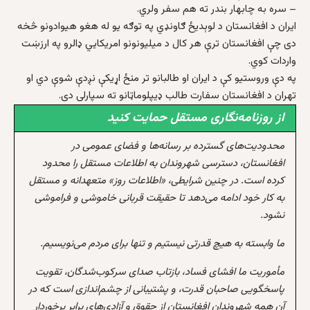
– سره به چابهار بندر ته هم سفر ولري.
ايران د افغانستان د لوېديځ ګاونډي په توګه يو له هغو هيوادونو څخه
دی چې افغانستان ترې هر کال د ميليونونو امريکايي ډالرو په ارزښت
واردات کوي.
په دې وروستيو کې د ايران او طالبانو تر منځ اړیکې نږدې شوې دي او
تهران د افغانستان سفارت طالب ډيپلوماټانو ته سپارلی دی.
از روزنامه‌نگاری مستقل حمایت کنید
محدودیت‌های گسترده بر رسانه‌ها و فضای عمومی در
افغانستان، دسترسی شهروندان به اطلاعات مستقل را محدود
کرده است. در چنین شرایطی، «اطلاعات روز» متعهدانه و مستقل
به کار خود ادامه می‌دهد تا حقیقت قربانی خاموشی و فراموشی
نشود.
ما وابسته به هیچ قدرتی نیستیم و تنها برای مردم می‌نویسیم.
مأموریت ما افشای فساد، بازتاب صدای سرکوب‌شدگان، تقویت
پاسخگویی صاحبان قدرت، و پشتیبانی از چشم‌اندازی است که در
آن همه شهروندان افغانستان از حقوق و آزادی‌های برابر برخوردار