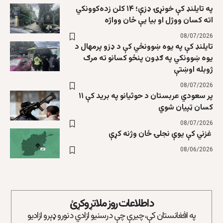
په تایلنډ کې خونړۍ ډزې؛ ۱۴ کلن زده‌کوونکي
اته کسان ووژل او بیا یې ځان وواژه
08/07/2026
تایلنډ کې په یوه ښوونځي کې د ډزو پرمهال د
یوه ښوونکي په ګډون پنځو کسانو ته مرګ
ژوبله اوښتې
08/07/2026
پر سعودي عربستان د حوثیانو په برید کې ۱۱
کسان ټپیان شوي
08/07/2026
غزني کې یوې نجلۍ ځان وژنه کړې
08/06/2026
د اطلاعات روز ملاتړ وکړئ
په افغانستان کې، چیرې چې د رسنیو ازادي د نورو ډېرو ازادیو