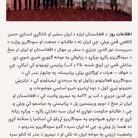
اطلاعات روز
: د افغانستان لپاره د ايران سفير او ځانګړي استازي حسن
کاظمي قمي ويلي، چې ايران ته د طالبانو د صنعت او سوداګرۍ وزارت د
سرپرست نور الدين عزيزي د سفر پر مهال د افغانستان او ايران تر منځ
د سوداګريزو راکړو-ورکړو د زياتوالي په موخه ګټورې خبرې شوې دي.
ښاغلي قمي نن (پنج شنبه، ۲۵ د کب) پرلپسې ټويټونو کې ليکلي، چې
د خواف – هرات د اورګاډي پټلۍ پرانيسته، په چابهار بندر کې د
سوداګريزو فعاليتونو زياتول او په سرحدي ترمينلونو کې د ترانزيټي
خنډونو لېرې کول د دوه اړخيزو خبرو اساسي موضوعات و.
نور الدين عزيزي د کب پر ۲۲مه په نيمروز ولايت کې د افغانستان او
ايران تر منځ د دويم ورېښمين پل د پرانيستې په مراسمو کې ويلي و،
چې د طالبانو حکومت غواړي له ايران سره تجارتي راکړه – ورکړه زياته
کړي او د دواړو هيوادونو په سوداګريزو اړيکو کې اسانتيا را منځته کړي.
ده همدا راز ويلي و، چې له ايران سره د ګډو سوداګريزو بندرونو د
وضعيت ارزونې په موخه ايران ته تللی او د نيمروز د بندر له کتلو سره