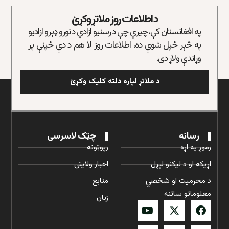
د اطلاعات روز ملاتړ وکړئ
په افغانستان کې، چیرې چې د رسنیو ازادي د نورو ډېرو ازادیو
په څېر ځپل شوې ده، اطلاعات روز لا هم د دې ځپنې پر
وړاندې ولاړ دی.
د ملاتړ لپاره دلته کلیک وکړئ
رسانه
چټک لاسرسی
زموږ په اړه
رپوټونه
اړیکه او د لیکنو لېږل
اخبار ولایتی
د محرمیت او شخصي
منابع
معلوماتو ساتنه
زنان