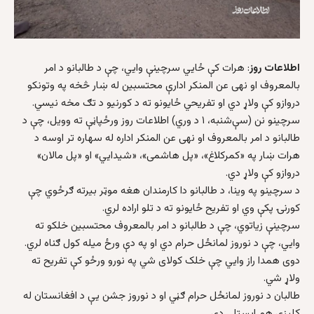
اطلاعات روز
: هرات کې ځايي سرچينې وايي، چې د طالبانو د امر
بالمعروف او نهی عن المنکر ادارې محتسبين له ښار څخه په وتونکو
دروازو کې ولاړ دي او تفريحي ځايونو ته د کورنيو د تګ مخه نيسي.
سرچينو نن (سې‌شنبه، ۱ د وري) اطلاعات روز ورځپاڼې ته وويل، چې د
طالبانو د امر بالمعروف او نهی عن المنکر اداره له سهاره تر اوسه د
هرات ښار په «کمرکلاغ»، «پل هاشمی»، «شيدايي» او «پل مالان»
دروازو کې ولاړ دي.
د سرچينو په وينا، د طالبانو دا کارمندان هغه موټر بيرته ګرځوي چې
کورنۍ پکې وي او تفريح ځايونو ته د تلو اراده لري.
سرچينې زياتوي، چې د طالبانو د امر بالمعروف محتسبين خلکو ته
وايي، چې د نوروز لمانځل حرام دي او په دې ورځ ميله کول ګناه لري.
دوی همدا راز وايي چې خلک کولای شي په نورو ورځو کې تفريح ته
ولاړ شي.
طالبان د نوروز لمانځل حرام ګڼي او د نوروز جشن يې د افغانستان له
کليزې هم ايستلی دی.