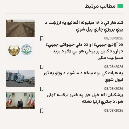
مطالب مرتبط
کندهار کې د ۱۸ میلیونه افغانیو په ارزښت د
یوې پروژې چارې پیل شوې
08/08/2026
«د آزادۍ جبهې» او «د ملي خپلواکۍ جبهې»
دواړو د کابل پر پوځي هوايي ډګر د برید
مسؤلیت منلی
08/08/2026
په هرات کې یوه ښځه د ماشوم د وژلو په تور
نیول شوې
08/08/2026
پزشکیان: که خپل حق په خبرو ترلاسه کولی
شو، د جګړې اړتیا نشته
08/08/2026