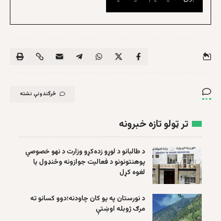
څرگندونې نشته
تر ټولو تازه خبرونه
د طالبانو د لوړو زده‌کړو وزارت د نهو خصوصي
پوهنتونونو د فعالیت جوازونه وځنډول یا
لغوه کړل
د نورستان په یو کان چاودنه؛دوو کسانو ته
مرګ ژوبله اوښتې