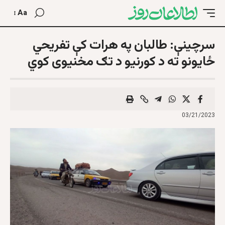
Aa
سرچينې: طالبان په هرات کې تفريحي
ځايونو ته د کورنيو د تګ مخنيوی کوي
03/21/2023