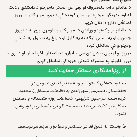
د طالبانو د امر بالمعروف او نهی عن المنکر مامورينو د دايکندي ولايت
له اوسېدونکو سره په وروستۍ غونډه کې د نوي لمريز کال يا نوروز
لمانځل «ناروا» اعلان کړي.
د طالبانو تر واکمنېدو وړاندې د لمريز کال په لومړۍ ورځ به د نوروز
جشن و او په رسمي توګه به په کابل او د بلخ په شمول په شمالي
ولايتونو کې لمانځل کېده.
نوروز يو لرغونی جشن دی چې د ايران، تاجکستان، اذربايجان او د نړۍ د
نورو ځايونو په مشترکه تمدني حوزه کې لمانځل کېږي.
از روزنامه‌نگاری مستقل حمایت کنید
محدودیت‌های گسترده بر رسانه‌ها و فضای عمومی در
افغانستان، دسترسی شهروندان به اطلاعات مستقل را محدود
کرده است. در چنین شرایطی، «اطلاعات روز» متعهدانه و مستقل
به کار خود ادامه می‌دهد تا حقیقت قربانی خاموشی و فراموشی
نشود.
ما وابسته به هیچ قدرتی نیستیم و تنها برای مردم می‌نویسیم.