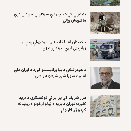
په غزني کې د ناچاودې سرګلولې چاودنې درې
ماشومان وژلي
پاکستان له افغانستان سره ټولې پولې او
ټرانزیټي لارې بېرته پرانیزي
د هرمز تنګي د بیا پرانیستلو لپاره د ایران ملي
امنیت شورا شپږ شرطونه ټاکلي
مزار شریف کې پر ایراني قونسلګرۍ د برید
کلیزه؛ تهران د برید د ټولو اړخونو د روښانه
کېدو ټینګار وکړ