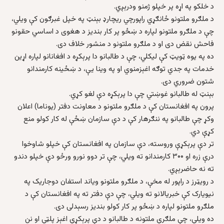
د خلکو په اړه پر خپلو ژمنو ودرېږي.
د ملګرو ملتونو ځانګړي راپورچي ريچارډ بېنټ په خپل غبرګون کې ويلي،
چې د ملګرو ملتونو لپاره د ښځو پر کار بنديز د هغوی د اساسي حقونو
فاحش نقض دی او د ملګرو ملتونو د منشور خلاف دی.
ده په يوه ټويټ کې ليکلي، چې د طالبانو دا پرېکړه د افغانانو لپاره اړين
خدمات په جدي توګه اغېزمنوي او په وينا یې، د ښځينه کارمندانو
شتون ضروري دی.
بېنټ له طالبانو غوښتي چې دا پرېکړه دې لغو کړي.
پرون په افغانستان کې د ملګرو ملتونو د معاونت دفتر (يوناما) اعلان
وکړ چې طالبانو په ننګرهار کې د دې سازمان ښځې له کار کولو منع
کړې دي.
تر دې پرېکړې وروسته، دې سازمان په افغانستان کې خپلو شاوخوا
درې زره او ۳۰۰ کارمندانو ته ويلي، چې تر دوو نورو ورځو دې خپلو دندو
ته نه حاضرېږي.
د رويټرز د راپور له مخې، د ملګرو ملتونو وياند استفان دوجاريک په
نيويارک کې خبريالانو ته ويلي، چې دې دفتر ته په افغانستان کې د
ملګرو ملتونو لپاره د ښځو پر کار کولو بنديز رسېدلی دی.
ده ويلي، چې ملګري ملتونه د طالبانو د دې پرېکړي اغېز پلټي او نن