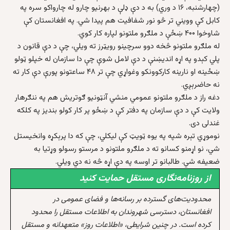
(چهارشنبه، ۱۶ د وري) به د دې ډلې د بهرنيو چارو له چارواکو سره په
کابل کې وويني تر څو نور شفافيت هم پيدا شي. په افغانستان کې
شاوخوا ۴۰۰ ښځې د ملګرو ملتونو لپاره کار کوي.
له ملګرو ملتونو څخه دوو سرچينو رويټرز ته ويلي، چې د دې قانون د
پلي کېدو په اړه انديښنې د دې لامل شوې چې دا سازمان له خپلو ټولو
ښځينه او نارينه کارکوونکو وغواړي چې تر ۴۸ ساعتونو پورې دې کار ته
نه حاضرېږي.
دغه راز د ملګرو ملتونو عمومي منشي آنټونيو ګوتريش هم په ننګرهار
ولايت کې د دې سازمان په دفتر کې د ښځو پر کار کولو بنديز په کلکه
غندلی دی.
نوموړي تېره شپه په يوه ټويټ کې ليکلي، چې که دا پرېکړه وانخيستل
شي، نو اړمنو کسانو ته د ملګرو ملتونو د مرستو رسولو وړتيا به
ضعيفه شي. طالبانو تر اوسه په دې اړه څه نه دي ويلي.
از روزنامه‌نگاری مستقل حمایت کنید
محدودیت‌های گسترده بر رسانه‌ها و فضای عمومی در
افغانستان، دسترسی شهروندان به اطلاعات مستقل را محدود
کرده است. در چنین شرایطی، «اطلاعات روز» متعهدانه و مستقل