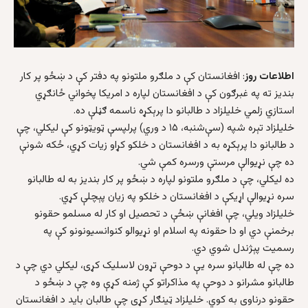
اطلاعات روز
: افغانستان کې د ملګرو ملتونو په دفتر کې د ښځو پر کار
بنديز ته په غبرګون کې د افغانستان لپاره د امريکا پخواني ځانګړي
استازي زلمي خليلزاد د طالبانو دا پرېکړه ناسمه ګڼلې ده.
خليلزاد تېره شپه (سې‌شنبه، ۱۵ د وري) پرلپسې ټویټونو کې ليکلي، چې
د طالبانو دا پرېکړه به د افغانستان د خلکو کړاو زيات کړي، ځکه شونې
ده چې نړيوالې مرستې ورسره کمې شي.
ده ليکلي، چې د ملګرو ملتونو لپاره د ښځو پر کار بنديز به له طالبانو
سره نړيوالې اړيکې د افغانستان د خلکو په زيان پېچلې کړي.
خليلزاد ويلي، چې افغانې ښځې د تحصيل او کار له مسلمو حقونو
برخمنې دي او دا حقونه په اسلام او نړيوالو کنوانسيونونو کې په
رسميت پېژندل شوي دي.
ده چې له طالبانو سره يې د دوحې تړون لاسليک کړی، ليکلي دي چې د
طالبانو مشرانو د دوحې په مذاکراتو کې ژمنه کړې وه چې د ښځو د
حقونو درناوی به کوي. خليلزاد ټينګار کړی چې طالبان بايد د افغانستان