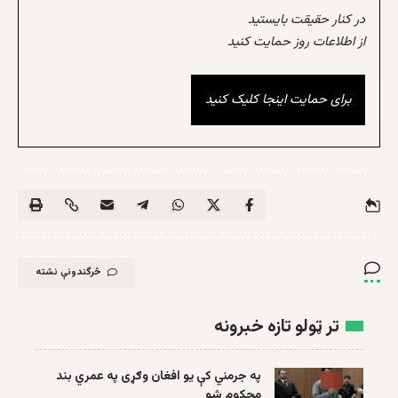
در کنار حقیقت بایستید
از اطلاعات روز حمایت کنید
برای حمایت اینجا کلیک کنید
څرگندونې نشته
تر ټولو تازه خبرونه
په جرمني کې یو افغان وګړی په عمري بند
محکوم شو