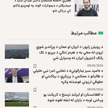
مصري الاصله مسلمان ډاکټر عبدال سید د
میشیګان د ډیموکرات ګوند په لومړنیو ټاکنو
کې بریالی شو
مطالب مرتبط
د رویټرز راپور: د ایران او عمان د وړاندیز شوي
تړون له مخې به د هرمز تنګي د بېړیو د تګ
راتګ کنټرول ایران ته وسپارل شي
08/06/2026
د «امید سبز ښارګوټي» د تخلیې امر؛ نبي خلیلي
د طالبانو د محکمې د پرېکړې د بیاکتنې او
حقوقي ارزونې غوښتنه وکړه
08/05/2026
د افغانستان او ایرلنډ ترمنځ د کرېکټ یو
ورځنۍ لوبه د باران له امله لغوه شوه