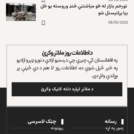
08/05/2026
تورخم بازار له څو میاشتني ځنډ وروسته یو ځل
بیا پرانیستل شو
08/05/2026
د اطلاعات روز ملاتړ وکړئ
په افغانستان کې، چیرې چې د رسنیو ازادي د نورو ډېرو ازادیو
په څېر ځپل شوې ده، اطلاعات روز لا هم د دې ځپنې پر
وړاندې ولاړ دی.
د ملاتړ لپاره دلته کلیک وکړئ
رسانه
چټک لاسرسی
زموږ په اړه
رپوټونه