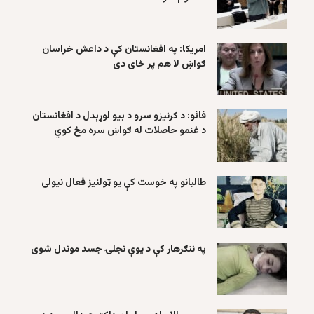
امریکا: په افغانستان کې د داعش خراسان
ګواښ لا هم پر ځای دی
فائو: د کرنیزو سرو د بیو لوړېدل د افغانستان
د غنمو حاصلات له ګواښ سره مخ کوي
طالبانو په خوست کې یو ټولنیز فعال نیولی
په ننګرهار کې د یوې نجلۍ جسد موندل شوی