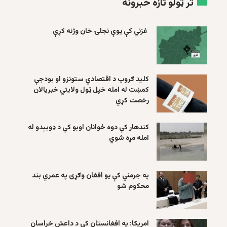
تر ټولو تازه خبرونه
غزني کې یوې نجلۍ ځان وژنه کړې
کلید ګروپ د اقتصادي ستونزو او بودجې
کمښت له امله خپل ټول ولایتي خبریالان
رخصت کړي
کندهار کې دوه ځوانان اوبو کې د ډوبېدو له
امله مړه شوي
په جرمني کې یو افغان وګړی په عمري بند
محکوم شو
امریکا: په افغانستان کې د داعش خراسان