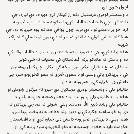
اچول شوی دی.
د ولسمشر لومړي مرستیال دغه راز ټینګار کړی دی: «د دې لپاره، چې
ثابته کړو، چې دا جنایت طالبانو کړی، لسګونه سخت او نرم ثبوتونه
لرم. خو پر داعشیانو د دې برید اچول یواځې هماغه یوه خبرپاڼه ده، چې
هېڅکله نه شي کولی د طالبانو ضمیر له دې تورې او نا منلې ګناه پاک
کړي.»
هغه زیاته کړې، چې د «نرم» او «سخت» ترور بنسټ د طالبانو واک کې
ده او داعش له طالبانو پرته افغانستان کې عملیات نه شي کولی.
ښاغلي صالح د خپلې لیکنې یوې برخه کې لیکلي، چې کابل پوهنتون
کې د بریدګرو پاتې وسلې او د هغوی څېرې له هغو انځورونو سره چې
داعش ډلې خپاره کړي، هم ورته نه دي.
طالبانو ډلې د ولسمشر لومړي مرستیال دې خبرو ته غبرګون ښودلی او
هغه یې د طالبانو ډلې پر وړاندې یوه جعلي صحنه جوړونه بللې. د
طالبانو ډلې ویاند ذبیح الله مجاهد ویلي، شونې نه ده، چې بریدګرو ته
دې په څو ساعته جګړه کې پر «دیوالونو خطاطۍ» ته وخت پیدا شي.
هغه ویلي، د بریدګرو انځورونه داعش ډلې خپاره کړي او د افغانستان
حکومت باید د هغوی جسدونه له دغو انځورونو سره پرتله کړي او