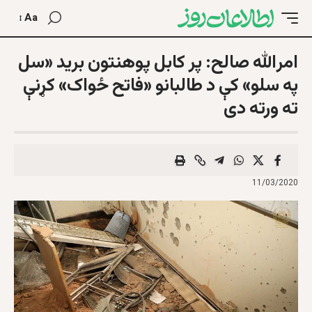
Aa
امرالله صالح: پر کابل پوهنتون برید «سل
په سلو» کې د طالبانو «فاتح ځواک» کړنې
ته ورته دی
11/03/2020