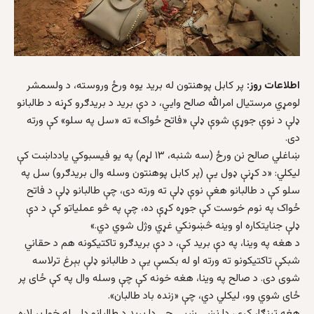
اطلاعات روز:
پر کابل پوهنتون له برید یوه ورځ وروسته، د ولسمشر
لومړي مرستیال امرالله صالح وایي، د دې برید د بریدګرو کړنه د طالبانو
ډلې د نوې جوړې شوې ډلې «فاتح ځواک» ته «سل په سلو» کې ورته
دی.
ښاغلي صالح نن ورځ (سه شنبه، ۱۳ لړم) په یو فیسبوکي یادداښت کې
لیکلي: «د کړنې ډول یې (پر کابل پوهنتون وسله وال بریدګرو) سل په
سلو کې د طالبانو هغې نوې ډلې ته ورته دی، چې طالبانو ډلې د فاتح
ځواک په نوم خوست کې جوړه کړې ده، چې په څو عملیاتو کې د دې
ډلې جنایتکاره او وینه څښونکي غړي وژل شوي دي.»
د هغه په وینا، په دې برید کې، د دې بریدګرو تاکتیکونه هم د حقاني
شبکې تاکتیکونو ته ورته او له بکسې یې د طالبانو ډلې بېرغ ترلاسه
شوی دی. د صالح په وینا، هغه خونه کې چې وسله وال په کې ځای پر
ځای شوي وو، لیکلي دي، چې «زنده باد طالبان».
هغه ټینګار کړی، دا نښې ښیي چې دا برید د طالبانو ډلې له خوا پر لاره