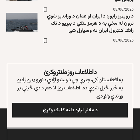
08/06/2026
د رویټرز راپور: د ایران او عمان د وړاندیز شوي
تړون له مخې به د هرمز تنګي د بېړیو د تګ
راتګ کنټرول ایران ته وسپارل شي
08/06/2026
د اطلاعات روز ملاتړ وکړئ
په افغانستان کې، چیرې چې د رسنیو ازادي د نورو ډېرو ازادیو
په څېر ځپل شوې ده، اطلاعات روز لا هم د دې ځپنې پر
وړاندې ولاړ دی.
د ملاتړ لپاره دلته کلیک وکړئ