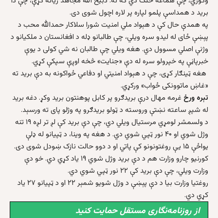
وګوري، چې هماغه خلک دي که نه. ذبیح الله مجاهد زیاته کړې، چې دا
برید د همداسې پلمو لپاره پر لاره اچول شوی دی.
په همدې حال کې د هېواد ملي امنیت شورا سلاکار حمدالله محب د
پېښې ځای له لیدو سره ویلي، چې طالبانو ډله د افغانستان د ملکیانو د
وژنې اصلي مسوول دي. هغه ویلي چې طالبان نه شي کولی د یوې
خبرپاڼې په خپرولو سره له دې «جنایت» څخه اوږې سپکې کړي.
هغه ټینګار کړی، چې د هېواد امنیتي او دفاعي ځواکونه به دې برید ته
«غاښ ماتوونکی ځواب» ورکړي.
تېره ورځ
غرمه مهال درې بریدګرو پر کابل پوهنتون برید وکړ. دغه برید
له شپږ ساعته نښتې وروسته د ټولو بریدګرو په وژلو پای ته ورسېد.
د ولسمشر لومړي مرستیال ویلي دي، چې دې برید کې لږ تر لږه ۱۹ تنه
وژل شوي او ۴۰ نور ټپي شوي دي. د هغه په وینا، د ټپيانو له ډلې
یواځې ۱۵ یې روغتونونو کې پاتي او د دوو حالت نازک ښودل شوی دی.
کورنیو چارو وزارت هم د دې برید وژل شوي ۱۹ یاد کړي دي. خو دې
وزارت ویلي، چې دې برید کې ۲۲ نور ټپي شوي دي.
روغتیا وزارت بیا د دې پېښې د وژل شویو شمېر ۲۲ او د ټپيانو ۲۷ یاد
کړي دي.
از روزنامه‌نگاری مستقل حمایت کنید