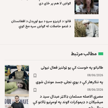
ګواښ لا هم پر ځای دی
فائو: د کرنیزو سرو د بیو لوړېدل د افغانستان
د غنمو حاصلات له ګواښ سره مخ کوي
مطالب مرتبط
طالبانو په خوست کې یو ټولنیز فعال نیولی
08/06/2026
په ننګرهار کې د یوې نجلۍ جسد موندل شوی
08/06/2026
مصري الاصله مسلمان ډاکټر عبدال سید د
میشیګان د ډیموکرات ګوند په لومړنیو ټاکنو کې
بریالی شو