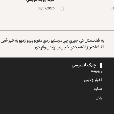
08/07/2026
0
په افغانستان کې، چیرې چې د رسنیو ازادي د نورو ډېرو ازادیو په څېر ځپل
اطلاعات روز لا هم د دې ځپنې پر وړاندې ولاړ دی.
چټک لاسرسی
رپوټونه
اخبار ولایتی
منابع
زنان