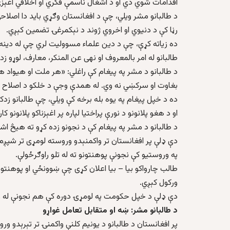
اقدامات شوي دي او د اشغال ناسمې فکري او اخلاقي اغېز
د طالبانو مشر ويلي، چې د افغانستان وګړي بايد دا اصلا
رڼا کې د دنيوي او اخروي ژوند د نېکمرغۍ تضمين کېږي.
ده زياته کړې، چې د دين علماء مسووليت لري چې له دينه د
طالبانو له امر بالمعروف او نهی عن المنکر، معارف، لوړو 
د طالبانو د مشر په پیغام کې راغلي: «هر ملت او هيواد 
بغاوت او سرکښي نه وي. له همدې وجې د خلکو د اصلاح 
ده د خپل پيغام په يوه بله برخه کې ويلي، چې طالبانو زدکړ
او د هغو پلانونو د نورې پراختيا لپاره پر اغېزناکو پلانونو کا
د طالبانو د مشر په پيغام کې د نجونو زده کړو ته هيڅ اش
دې ډلې پر افغانستان تر واکمنېدو وروسته لومړی تر شپږم 
په وروستيو کې نجونې پوهنتونو ته له تلو راوګرځولې.
طالب چارواکو بيا – بيا اعلان کړی چې ښوونځي او پوهنتونون
ورکول کېږي.
دې ډلې د خپل حکومت په لومړۍ دوره کې هم نجونې له زده 
د طالبانو مشر: ښه او متقابل تعامل غواړو
پر افغانستان د طالبانو د يونيم کلنې واکمنۍ تر تېرېدو و