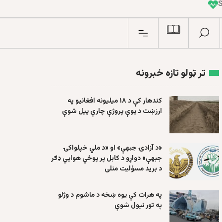
I
n
تر ټولو تازه خبرونه
کندهار کې د ۱۸ میلیونه افغانیو په
ارزښت د یوې پروژې چارې پیل شوې
«د آزادۍ جبهې» او «د ملي خپلواکۍ
جبهې» دواړو د کابل پر پوځي هوايي ډګر
د برید مسؤلیت منلی
په هرات کې یوه ښځه د ماشوم د وژلو
په تور نیول شوې