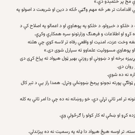
ې مخ پر ختمېدو دي.»
حي اقدامات تر هر څه مهم وګڼي ځکه د دين او شريعت د اصولو په
 خلکو د خبرولو، د خلکو په پوهاوي او د اعمالو په اصلاح کې د
زده کړو او اطلاعات و فرهنګ وزارتونو سره همکاري وکړي.
هغه وخت عزت، امنيت او واقعي رفاه تر لاسه کوي چې هلته
او پوهاوي مسووليت علماوو ته سپارل شوی دی.»
ييزه برخه او د ښوونې او روزنې بهير ټول هيواد ته پراخ کړی دی
ر روان دی.
اره نه ده شوې.
ټولګي پورته نجونو پرمخ ښوونځي وتړل. همدا راز يې د تېر کال
ه تر امر ثاني تړلي دي، خو روښانه نه ده چې دا امر ثاني به کله
کړو او ښځې له کار کولو را ګرځولې وې.
روسته، تر اوسه هيڅ هيواد دا ډله په رسميت نه ده پېژندلې.