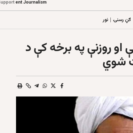
d
e
p
e
n
Support
d
e
n
t
J
o
u
r
n
a
l
i
s
m
ګڼ رسنۍ
نور
 او روزنې په برخه کې د
ت شوي