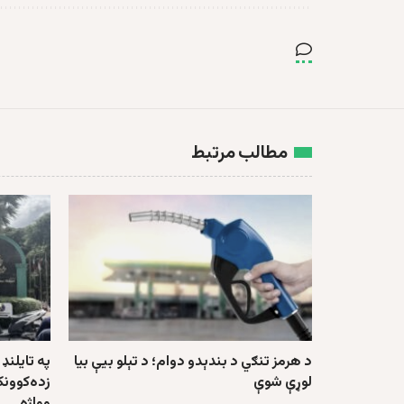
مطالب مرتبط
د هرمز تنګي د بندېدو دوام؛ د تېلو بیې بیا
لوړې شوې
زده‌کوونک
وواژه