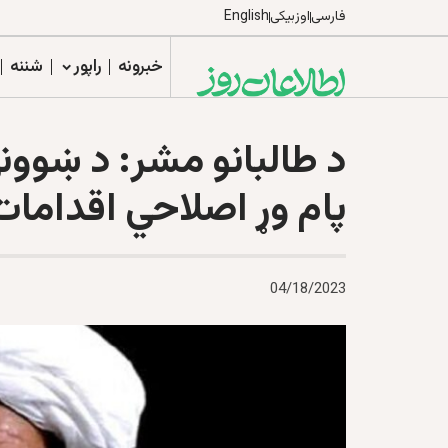
فارسی
اوزبیکی
English
خبرونه
راپور
شننه
د طالبانو مشر: د ښوونې
پام وړ اصلاحي اقداما
04/18/2023