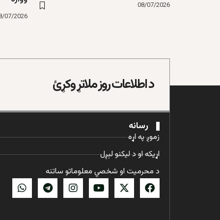
08/07/2026
8/07/2026
د اطلاعات روز ملاتړ وکړئ
رسانه
زموږ په اړه
اړیکه او د لیکنو لېږل
د محرمیت او شخصي معلوماتو ساتنه