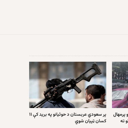
 پرمهال
پر سعودي عربستان د حوثیانو په برید کې ۱۱
 ته
کسان ټپیان شوي