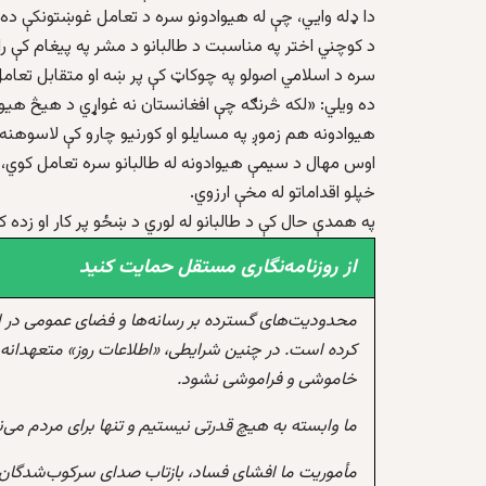
دا ډله وايي، چې له هيوادونو سره د تعامل غوښتونکې ده.
د کوچني اختر په مناسبت د طالبانو د مشر په پیغام کې راغ
سره د اسلامي اصولو په چوکاټ کې پر ښه او متقابل تعامل
ده ويلي: «لکه څرنګه چې افغانستان نه غواړي د هيڅ هيواد
هيوادونه هم زموږ په مسايلو او کورنيو چارو کې لاسوهنه 
اوس مهال د سيمې هيوادونه له طالبانو سره تعامل کوي، خ
خپلو اقداماتو له مخې ارزوي.
په همدې حال کې د طالبانو له لوري د ښځو پر کار او زده کړ
از روزنامه‌نگاری مستقل حمایت کنید
محدودیت‌های گسترده بر رسانه‌ها و فضای عمومی در 
کرده است. در چنین شرایطی، «اطلاعات روز» متعهدانه 
خاموشی و فراموشی نشود.
ما وابسته به هیچ قدرتی نیستیم و تنها برای مردم می‌
مأموریت ما افشای فساد، بازتاب صدای سرکوب‌شدگان،