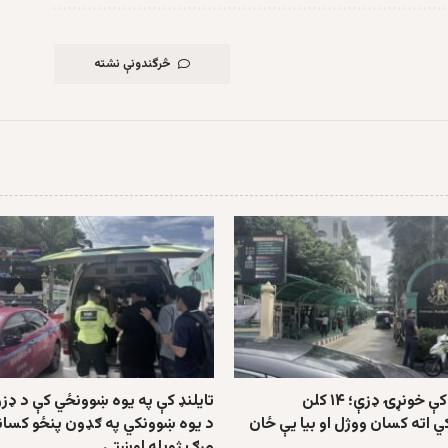
څرگندونې نشته
په تایلنډ کې خونړۍ ډزې؛ ۱۴ کلن
تایلنډ کې په یوه ښوونځي کې د ډزو
ي اته کسان ووژل او بیا یې ځان
د یوه ښوونکي په ګډون پنځو کسانو
مرګ ژوبله اوښتې