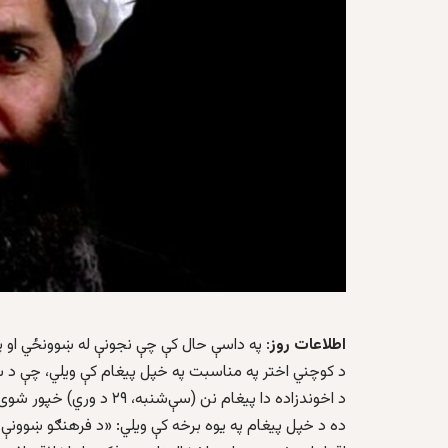
اطلاعات روز
: په داسې حال کې چې نجونې له ښوونځي او 
د کوچني اختر په مناسبت په خپل پيغام کې ويلي، چې د ښو
د اخوندزاده دا پيغام نن (سې‌شنبه، ۲۹ د وري) خپور شوی دی.
ده د خپل پیغام په يوه برخه کې ويلي: «د فرهنګو ښوونې او