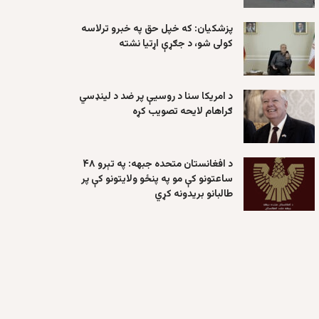
پزشکیان: که خپل حق په خبرو ترلاسه
کولی شو، د جګړې اړتیا نشته
د امریکا سنا د روسیې پر ضد د لینډسي
ګراهام لایحه تصویب کړه
د افغانستان متحده جبهه: په تېرو ۴۸
ساعتونو کې مو په پنځو ولایتونو کې پر
طالبانو بریدونه کړي