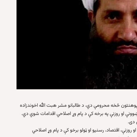
پوهنتون څخه محرومې دي، د طالبانو مشر هبت الله اخوندزاده
ونې او روزنې په برخه کې د پام وړ اصلاحي اقدامات شوي دي.
 روزنې، اقتصاد، رسنيو او ټولو برخو کې د پام وړ اصلاحي