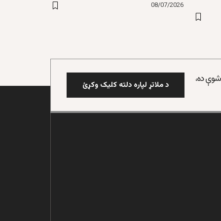
08/07/2026
 شوې ده،
د ملاتړ لپاره دلته کلیک وکړئ