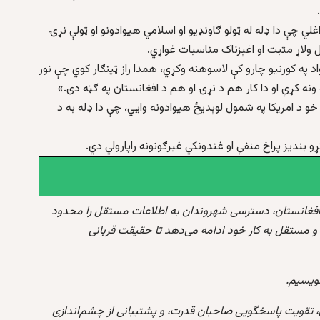
لي چې دا ډله له ټولو ګاونډيو او اسلامي هيوادونو او ټولې نړۍ
 ولاړ مثبت او اغېزناک مناسبات غواړي.
 په کورنيو چارو کې لاسوهنه وکړي، همدا راز ټينګار کوي چې نور
ونه کړي او دا کار هم د نړۍ او هم د افغانستان په ګټه دی.»
و د امريکا په شمول لوېديځ هيوادونه وايي، چې دا ډله به د
و بنديز پراخ منفي او غندونکي غبرګونونه راپارولي دي.
افغانستان، دسترسی شهروندان به اطلاعات مستقل را محدود
و مستقل به کار خود ادامه می‌دهد تا حقیقت قربانی
نویسیم.
 تقویت پاسخگویی صاحبان قدرت، و پشتیبانی از چشم‌اندازی