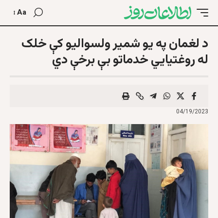
Aa
د لغمان په یو شمیر ولسوالیو کې خلک
له روغتیایي خدماتو بې برخې دي
04/19/2023