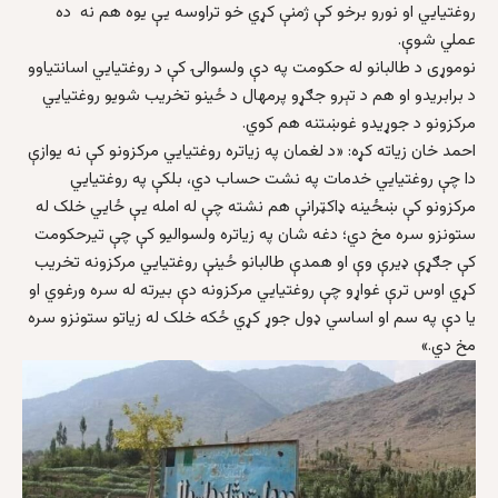
روغتیايي او نورو برخو کې ژمنې کړي خو تراوسه یې یوه هم نه ده
عملي شوې.
نوموړی د طالبانو له حکومت په دې ولسوالۍ کې د روغتیايي اسانتیاوو
د برابریدو او هم د تېرو جګړو پرمهال د ځینو تخریب شویو روغتیایي
مرکزونو د جوړیدو غوښتنه هم کوي.
احمد خان زیاته کړه: «د لغمان په زیاتره روغتیايي مرکزونو کې نه یوازې
دا چې روغتیایي خدمات په نشت حساب دي، بلکې په روغتیايي
مرکزونو کې ښځینه ډاکټرانې هم نشته چې له امله یې ځایي خلک له
ستونزو سره مخ دي؛ دغه شان په زیاتره ولسوالیو کې چې تیرحکومت
کې جګړې ډیرې وې او همدې طالبانو ځینې روغتیایي مرکزونه تخریب
کړي اوس ترې غواړو چې روغتیایي مرکزونه دې بیرته له سره ورغوي او
یا دې په سم او اساسي ډول جوړ کړي ځکه خلک له زیاتو ستونزو سره
مخ دي.»