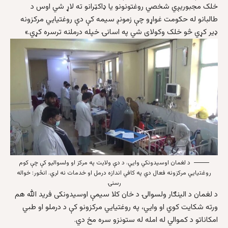
خلک مجبوریږي شخصي روغتونونو یا ډاکټرانو ته لاړ شي اوس د
طالبانو له حکومت غواړو چې زمونږ سیمه کې دې روغتیایي مرکزونه
ډیر کړي څو خلک وکولای شي په اسانۍ خپله درملنه ترسره کړي.»
د لغمان اوسیدونکي وایي، د دې ولایت په مرکز او ولسوالیو کې چې کوم
روغتیایي مرکزونه فعال دي په کافي اندازه درمل او خدمات نه لري. انځور: خواله
رسنۍ
د لغمان د الینګار ولسوالۍ د خان کلا سیمې اوسیدونکی فرید الله هم
ورته شکایت کوي او وایي، په روغتیایي مرکزونو کې د درملو او طبي
امکاناتو د کموالي له امله له ستونزو سره مخ دي.