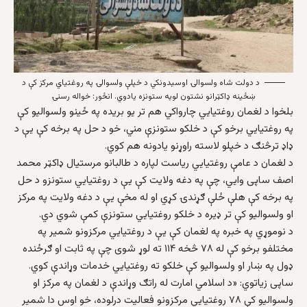
د دولت شاه ولسوالۍ اوسیدونکي د خپلې ولسوالۍ په روغتیاي مرکز کې د
ښځينه ډاکټرانو نشتون لویه ستونزه یادوي. انځور: خواله رسنۍ
بلخوا د لغمان روغتیایي چارواکي هم تر یو بریده په ځینو ولسوالیو کې
په روغتیایي برخو کې د خلکو ستونزې مني، خو د حل په برخه کې یې د
ډاډ ترڅنګ د خپلو لاسته راوړنو یادونه هم کوي.
د لغمان د عامې روغتیایي ریاست لپاره د طالبانو مرستیال ډاکټر محمد
اصف ساپی وایي، چې په دغه ولایت کې یې د روغتیایي ستونزو د حل
په برخه کې هلې ځلې ګړندۍ کړي او له مخې یې د دغه ولایت په مرکز
او ولسوالیو کې تر ډیره د خلکو روغتیایي ستونزې کمې شوي دي.
د نوموړي په خبره په لغمان کې یې د روغتیايي مرکزونو شمیر په
مختلفو برخو کې له ۷۸ څخه ۱۱۴ ته لوړ شوی چې په ثابت او ګرځنده
ډول په ښار او ولسوالیو کې خلکو ته روغتیایي خدمات وړاندې کوي.
ساپی زیاتوي: «د اسلامي امارت له راتګ وړاندې د لغمان په مرکز او
ولسوالیو کې ۷۸ روغتیایي مرکزونو فعالیت درلوده، خو اوس دا شمیر