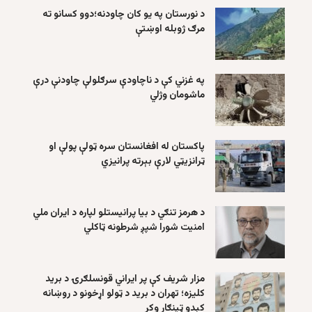
د نورستان په یو کان چاودنه؛دوو کسانو ته
مرګ ژوبله اوښتې
په غزني کې د ناچاودې سرګلولې چاودنې درې
ماشومان وژلي
پاکستان له افغانستان سره ټولې پولې او
ټرانزیټي لارې بېرته پرانیزي
د هرمز تنګي د بیا پرانیستلو لپاره د ایران ملي
امنیت شورا شپږ شرطونه ټاکلي
مزار شریف کې پر ایراني قونسلګرۍ د برید
کلیزه؛ تهران د برید د ټولو اړخونو د روښانه
کېدو ټینګار وکړ