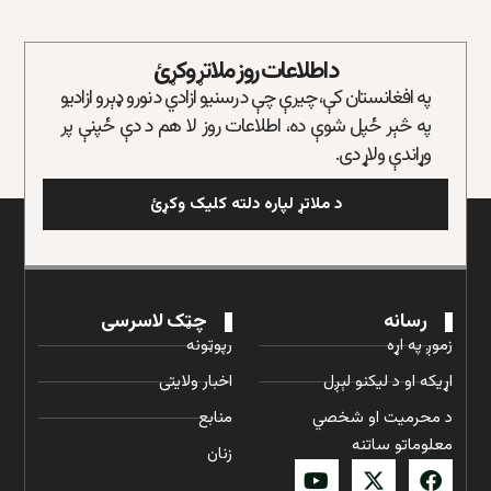
د اطلاعات روز ملاتړ وکړئ
په افغانستان کې، چیرې چې د رسنیو ازادي د نورو ډېرو ازادیو
په څېر ځپل شوې ده، اطلاعات روز لا هم د دې ځپنې پر
وړاندې ولاړ دی.
د ملاتړ لپاره دلته کلیک وکړئ
رسانه
چټک لاسرسی
زموږ په اړه
رپوټونه
اړیکه او د لیکنو لېږل
اخبار ولایتی
د محرمیت او شخصي
منابع
معلوماتو ساتنه
زنان