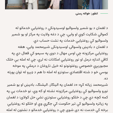
انځور: خواله رسنۍ
د لغمان د یو شمیر ولسوالیو اوسیدونکي د روغتیایي خدماتو له
کموالي شکایت کوي او وایي، چې د دغه ولایت په مرکز او یو شمیر
ولسوالیو کې روغتیایي خدمات په نشت حساب دي.
د لغمان د بادپښ ولسوالۍ اوسیدونکی شیرمحمد وایي، هغه
روغتیایي مرکزونه چې اوس مهال د دوی په سیمو کې فعال دي په
کافي اندازه درمل او نور روغتیایي امکانات نه لري، چې له امله یې خلک
مجبورېږي خصوصي روغتونونو ته خپل ناروغان د درملنې په موخه
یوسي خو د شته اقتصادي ستونزو له امله دا هم د ډېرو له توان پورته
ده.
شیرمحمد زیاته کړه: «د لغمان په الینګار، الیشنګ، بادپښ او یو شمیر
نورو ولسوالیو کې روغتیایي مرکزونه نشته او که وي، نو خدمات یې په
کمه کچه دي چې د خلکو روغتیایي ستونزې نشي حل کولای؛ د لغمان
په زیاتره ولسوالیو کې تیر حکومت کې جګړې وې او خلکو ته روغتیایي
برخه کې خدمت نه دی شوی چې د روغتیایي خدماتو د نشتون له امله