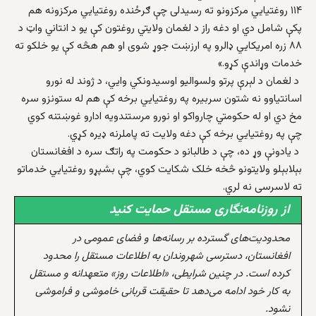
۱۱۴ روغتیایي مرکزونو ته رسیدلی چې ګرځنده روغتیایي مرکزونه هم
پکې شامل دي او دغه راز د لغمان ولایتي روغتون کې یو د انتاني واټ د
۸۸ زره امریکایي ډالرو په ارزښت جوړ شوی او هم هڅه کې یو خلکو ته
خدمات وړاندې کړو.»
د لغمان د لېرې پرتو ولسوالیو اوسیدونکي وایي، د ژوند له نورو
اسانتیاوو نه شتون سربیره په روغتیایي برخه کې هم له ستونزو سره
مخ دي او له حکومتي چارواکو او نورو مرستندویه ادارو غوښتنه کوي
چې په روغتیایي برخه کې دغه ولایت ته پاملرنه ډیره کړي.
د یادونې وړ ده، چې د طالبانو د حکومت په راتګ سره د افغانستان
بېلابېلو ولایتونو څخه خلک شکایت کوي، چې بشپړو روغتیایي خدماتو
ته لاسرسی نه لري.
از روزنامه‌نگاری مستقل حمایت کنید
محدودیت‌های گسترده بر رسانه‌ها و فضای عمومی در
افغانستان، دسترسی شهروندان به اطلاعات مستقل را محدود
کرده است. در چنین شرایطی، «اطلاعات روز» متعهدانه و مستقل
به کار خود ادامه می‌دهد تا حقیقت قربانی خاموشی و فراموشی
نشود.