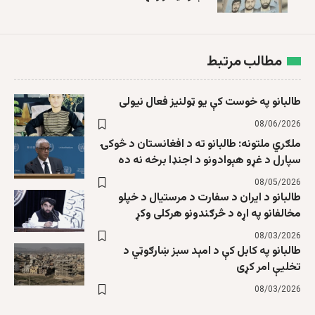
مطالب مرتبط
طالبانو په خوست کې یو ټولنیز فعال نیولی
08/06/2026
ملګري ملتونه: طالبانو ته د افغانستان د څوکۍ
سپارل د غړو هېوادونو د اجنډا برخه نه ده
08/05/2026
طالبانو د ایران د سفارت د مرستیال د خپلو
مخالفانو په اړه د څرګندونو هرکلی وکړ
08/03/2026
طالبانو په کابل کې د امېد سبز ښارګوټي د
تخلیې امر کړی
08/03/2026