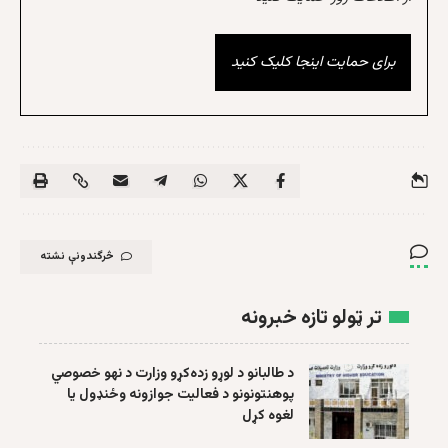
برای حمایت اینجا کلیک کنید
څرگندونې نشته
تر ټولو تازه خبرونه
د طالبانو د لوړو زده‌کړو وزارت د نهو خصوصي
پوهنتونونو د فعالیت جوازونه وځنډول یا
لغوه کړل