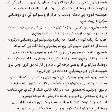
هغه زیاتوي د دې ولسوالۍ په ګډونو د لغمان په نورو ولسوالیو کې هم
زیاتره خلک له روغتیایي خدماتو بې برخې او د طالبانو له حکومت
غوښتنه کوي؛ چې د دغه ولایت په مرکز او ولسوالیو کې دې روغتیایي
مرکزونه زیات شي.
هغه وایې، د روغتیايي مرکز نشتون د دې لامل شوی چې ډېری وخت
ناروغان د لارو په اوږدو کې خپل ژوند له لاسه ورکړي.
فریدالله زیاته کړه: «د لغمان په زیاتره ولسوالیو کې روغتیایي مرکزونه
نشته او که ځینو سیمو کې وي نو روغتیایي امکانات یې کم او له
همدې امله خلک مجبور دي، چې ننګرهار او نورو ولایتونو ته خپل
ناروغان انتقال کړي؛ لغمان ته نه تیر او نه اوسني د طالبانو حکومت د
روغتیا، بیارغونې او پوهنې برخه کې د پام وړ کار نه دی کړی اوس ترې
غوښتنه کوو چې روغتیایي خدمات دې ډیر کړي.»
د لغمان یو شمیرنور اوسیدونکي د روغتیایي خدماتو له کموالي سره
سره په روغتیایي مرکزونو کې د ښځینه ډاکټرانو نشتون بله ستونزه
یادوي او وایي، له همدې امله ډیر کله ځایي خلک اړ کیږي چې ښځینه
ناروغان شخصي روغتونونو ته ته د درملنې په موخه یوسي.
احمد خان د دولت شاه ولسوالۍ اوسیدونکی دی هغه د طالبانو پر
روغتیايي چارواکو نیوکه کوي او وایي، په څو ځلي یې ورسره په