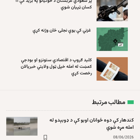
پر سعودي عربستان د حوثیانو په برید کې ۱۱
کسان ټپیان شوي
غزني کې یوې نجلۍ ځان وژنه کړې
کلید ګروپ د اقتصادي ستونزو او بودجې
کمښت له امله خپل ټول ولایتي خبریالان
رخصت کړي
مطالب مرتبط
کندهار کې دوه ځوانان اوبو کې د ډوبېدو له
امله مړه شوي
08/06/2026