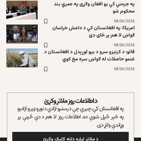
په جرمني کې یو افغان وګړی په عمري بند
محکوم شو
08/06/2026
امریکا: په افغانستان کې د داعش خراسان
ګواښ لا هم پر ځای دی
08/06/2026
فائو: د کرنیزو سرو د بیو لوړېدل د افغانستان د
غنمو حاصلات له ګواښ سره مخ کوي
08/06/2026
د اطلاعات روز ملاتړ وکړئ
په افغانستان کې، چیرې چې د رسنیو ازادي د نورو ډېرو ازادیو
په څېر ځپل شوې ده، اطلاعات روز لا هم د دې ځپنې پر
وړاندې ولاړ دی.
د ملاتړ لپاره دلته کلیک وکړئ