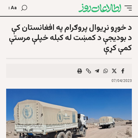
Aa
د خوړو نړيوال پروګرام په افغانستان کې
د بودیجې د کمښت له کبله خپلې مرستې
کمې کړې
07/04/2023