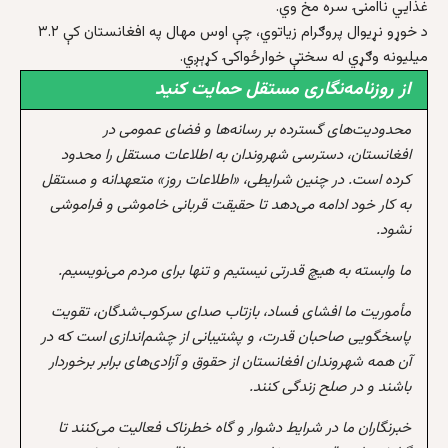
غذايي ناامنۍ سره مخ وي.
د خوړو نړيوال پروګرام زیاتوي، چې اوس مهال په افغانستان کې ۳.۲
ميليونه وګړي له سختې خوارځواکۍ کړېږي.
از روزنامه‌نگاری مستقل حمایت کنید
محدودیت‌های گسترده بر رسانه‌ها و فضای عمومی در
افغانستان، دسترسی شهروندان به اطلاعات مستقل را محدود
کرده است. در چنین شرایطی، «اطلاعات روز» متعهدانه و مستقل
به کار خود ادامه می‌دهد تا حقیقت قربانی خاموشی و فراموشی
نشود.
ما وابسته به هیچ قدرتی نیستیم و تنها برای مردم می‌نویسیم.
مأموریت ما افشای فساد، بازتاب صدای سرکوب‌شدگان، تقویت
پاسخگویی صاحبان قدرت، و پشتیبانی از چشم‌اندازی است که در
آن همه شهروندان افغانستان از حقوق و آزادی‌های برابر برخوردار
باشند و در صلح زندگی کنند.
خبرنگاران ما در شرایط دشوار و گاه خطرناک فعالیت می‌کنند تا