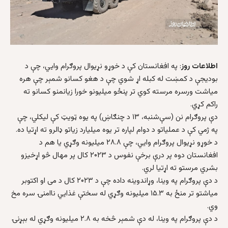
اطلاعات روز
: په افغانستان کې د خوړو نړیوال پروګرام وايي، چې د
بودیجې د کمښت له کبله اړ شوي چې د هغو کسانو شمېر چې هره
میاشت ورسره مرسته کوي تر پنځو میلیونو خورا زیانمنو کسانو ته
راکم کړي.
دې پروګرام نن (سې‌شنبه، ۱۳ د چنګاښ) په يوه ټويټ کې ليکلي، چې
په ژمي کې د عملياتو د دوام لپاره تر يوه ميليارد زياتو ډالرو ته اړتيا ده.
د خوړو نړيوال پروګرام وايي، چې ۲۸.۸ ميليونه وګړي يا هم د
افغانستان دوه پر درې برخې نفوس د ۲۰۲۳ کال پر مهال څو اړخيزو
بشري مرستو ته اړتيا لري.
د دې پروګرام په وينا، وړاندوينه داده چې د ۲۰۲۳ کال د می او اکتوبر
مياشتو تر منځ به ۱۵.۳ ميليونه وګړي له سختې غذايي ناامنۍ سره مخ
وي.
د دې پروګرام په وينا، له دې شمېر څخه به ۲.۸ ميليونه وګړي له بېړنۍ