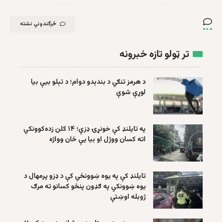
څرگندونې نشته
تر ټولو تازه خبرونه
د هرمز تنګي د بندېدو دوام؛ د تېلو بیې بیا
لوړې شوې
په تایلنډ کې خونړۍ ډزې؛ ۱۴ کلن زده‌کوونکي
اته کسان ووژل او بیا یې ځان وواژه
تایلنډ کې په یوه ښوونځي کې د ډزو پرمهال د
یوه ښوونکي په ګډون پنځو کسانو ته مرګ
ژوبله اوښتې