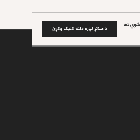
 شوې ده،
د ملاتړ لپاره دلته کلیک وکړئ