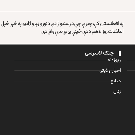
په افغانستان کې، چیرې چې د رسنیو ازادي د نورو ډېرو ازادیو په څېر ځپل
اطلاعات روز لا هم د دې ځپنې پر وړاندې ولاړ دی.
چټک لاسرسی
رپوټونه
اخبار ولایتی
منابع
زنان