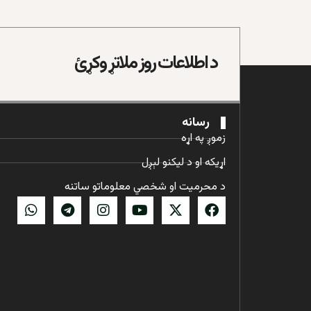
د اطلاعات روز ملاتړ وکړئ
رسانه
زموږ په اړه
اړیکه او د لیکنو لېږل
د محرمیت او شخصي معلوماتو ساتنه