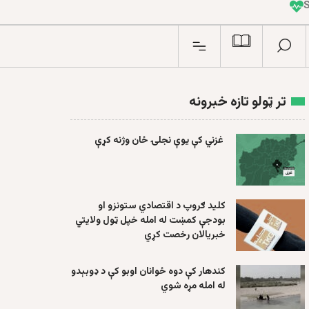
I
n
تر ټولو تازه خبرونه
غزني کې یوې نجلۍ ځان وژنه کړې
کلید ګروپ د اقتصادي ستونزو او
بودجې کمښت له امله خپل ټول ولایتي
خبریالان رخصت کړي
کندهار کې دوه ځوانان اوبو کې د ډوبېدو
له امله مړه شوي