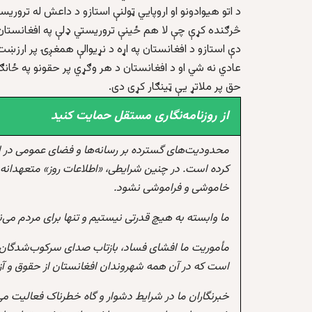
د اتو هيوادونو او اروپايي ټولنې استازو د داعش له تروريس
څرګنده کړې چې لا هم ځينې تروريستي ډلې په افغانستان ک
دې استازو د افغانستان په اړه د نړيوالې همغږۍ پر ارزښت 
عادي نه شي او د افغانستان د هر وګړي پر حقونو په ځانګړ
حق پر ملاتړ يې ټينګار کړی دی.
از روزنامه‌نگاری مستقل حمایت کنید
محدودیت‌های گسترده بر رسانه‌ها و فضای عمومی در 
کرده است. در چنین شرایطی، «اطلاعات روز» متعهدانه 
خاموشی و فراموشی نشود.
ما وابسته به هیچ قدرتی نیستیم و تنها برای مردم می‌
مأموریت ما افشای فساد، بازتاب صدای سرکوب‌شدگان،
است که در آن همه شهروندان افغانستان از حقوق و آزادی
خبرنگاران ما در شرایط دشوار و گاه خطرناک فعالیت می