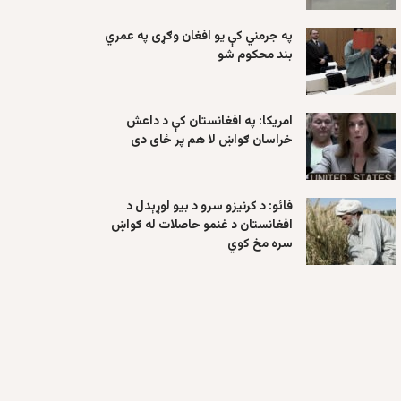
په جرمني کې یو افغان وګړی په عمري
بند محکوم شو
امریکا: په افغانستان کې د داعش
خراسان ګواښ لا هم پر ځای دی
فائو: د کرنیزو سرو د بیو لوړېدل د
افغانستان د غنمو حاصلات له ګواښ
سره مخ کوي