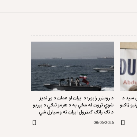
 سید د
د رویټرز راپور: د ایران او عمان د وړاندیز
یو ټاکنو
شوي تړون له مخې به د هرمز تنګي د بېړیو
د تګ راتګ کنټرول ایران ته وسپارل شي
08/06/2026