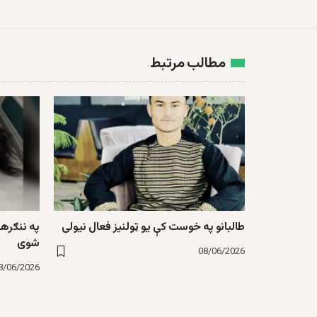
مطالب مرتبط
طالبانو په خوست کې یو ټولنیز فعال نیولی
په ننګره
شوی
08/06/2026
8/06/2026