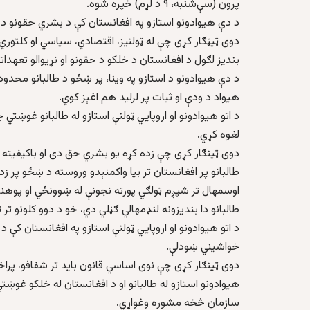
پرون (سې‌شنبه، ۹ د لړم) خپره شوه.
د دې هيوادونو استازو په افغانستان کې د بشري حقونو د
دوی ټيڼګار کړی چې له ټولنيز، اقتصادي، سياسي او کلتوري
بنديز لګول د افغانستان د خلکو د حقونو او نړيوالو تعهدا
د دې هيوادونو د استازو په وينا، پر ښځو د طالبانو محدو
هيواد د ودې او ثبات پر لرليد هم اغېز کوي.
د اتو هيوادونو او اروپايي ټولنې استازو له طالبانو غوښت
لغوه کړي.
دوی ټينګار کړی چې زده کړه يو بشري حق دی او باکيفيته 
طالبانو پر افغانستان تر بيا واکمنېدو وروسته د ښځو پر زده
اوسمهال تر شپږم ټولګي پورته نجونې له ښوونځي او پوه
طالبانو دا بنديزونه لنډمهالي ګڼلي دي، خو د دوو کلونو تر
د اتو هيوادونو او اروپايي ټولنې استازو په افغانستان کې 
خواشيني ښودلې.
دوی ټينګار کړی چې نوی اساسي قانون بايد تر شفافو، پرا
هيوادونو استازو له طالبانو او د افغانستان له خلکو غوښت
سازمان څخه مشوره وغواړي.