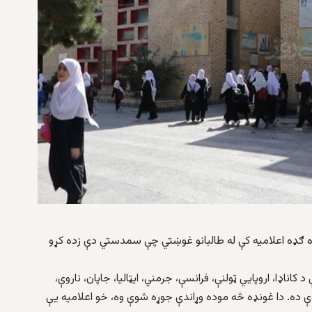
ه يوه ګډه اعلاميه کې له طالبانو غوښتي چې سمدستي دې زده کړو
ناډا، اروپايي ټولنې، فرانسې، جرمني، ايټاليا، جاپان، ناروې،
 شوې ده. دا غونډه څه موده وړاندې جوړه شوې وه، خو اعلاميه يې