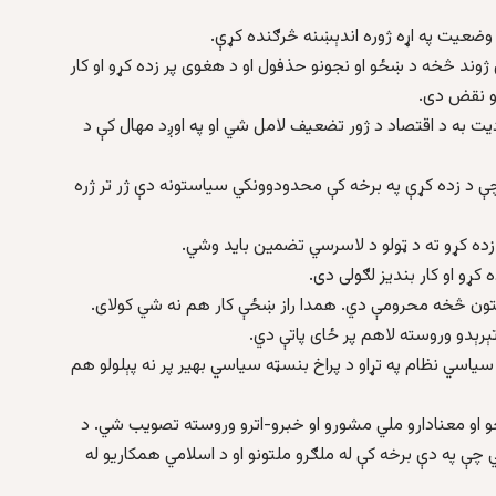
 وضعيت په اړه ژوره اندېښنه څرګنده کړې.
 ژوند څخه د ښځو او نجونو حذفول او د هغوی پر زده کړو او کار
تو نقض دی.
ديت به د اقتصاد د ژور تضعيف لامل شي او په اوږد مهال کې د
ي چې د زده کړې په برخه کې محدودوونکي سياستونه دې ژر تر ژره
زده کړو ته د ټولو د لاسرسي تضمين بايد وشي.
 کړو او کار بنديز لګولی دی.
نتون څخه محرومې دي. همدا راز ښځې کار هم نه شي کولای.
 تېرېدو وروسته لاهم پر ځای پاتې دي.
د سياسي نظام په تړاو د پراخ بنسټه سياسي بهير پر نه پېلولو هم
خو او معنادارو ملي مشورو او خبرو-اترو وروسته تصويب شي. د
ي چې په دې برخه کې له ملګرو ملتونو او د اسلامي همکاريو له