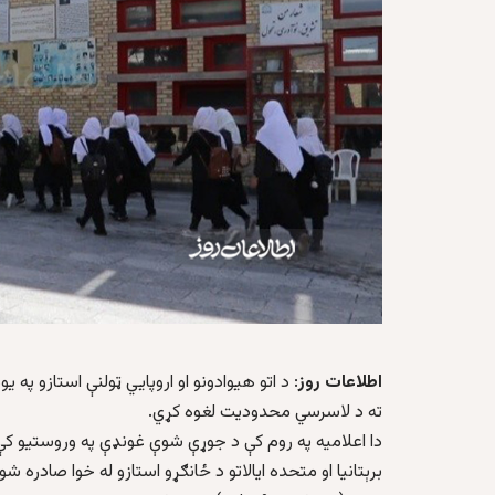
اطلاعات روز
: د اتو هيوادونو او اروپايي ټولنې استازو پ
ته د لاسرسي محدوديت لغوه کړي.
دا اعلاميه په روم کې د جوړې شوې غونډې په وروستيو کې د کا
برېتانيا او متحده ايالاتو د ځانګړو استازو له خوا صادره