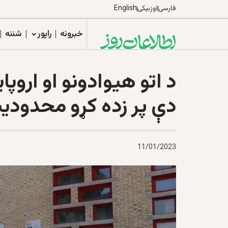
فارسی
اوزبیکی
English
خبرونه
راپور
شننه
د اتو هيوادونو او اروپا
دې پر زده کړو محدودي
11/01/2023