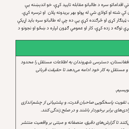
تي اقداماتو سره د طالبانو مقابله تاييد کړې، خو اندېښنه يې
ې شته او کولای شي له پولو بهر بریدونه پلان او ترسره کړي.
ټينګار کړی او څرګنده کړې يې ده چې له طالبانو سره بايد اړيکې
ې توګه د زده کړې، کار او عمومي ګډون لپاره د ښځو او نجونو د
افغانستان، دسترسی شهروندان به اطلاعات مستقل را محدود
و مستقل به کار خود ادامه می‌دهد تا حقیقت قربانی
نویسیم.
 تقویت پاسخگویی صاحبان قدرت، و پشتیبانی از چشم‌اندازی
‌های برابر برخوردار باشند و در صلح زندگی کنند.
‌کنند تا گزارش‌های دقیق، منصفانه و مبتنی بر واقعیت منتشر