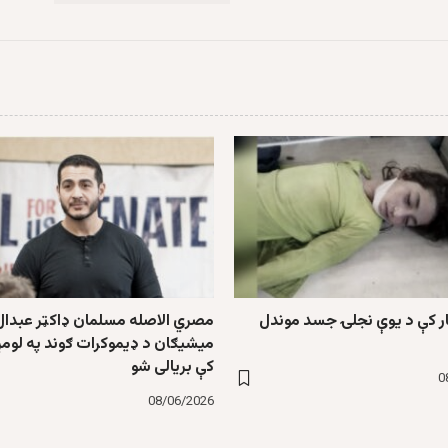
ار کې د یوې نجلۍ جسد موندل
مصري الاصله مسلمان ډاکټر عبدال
میشیګان د ډیموکرات ګوند په لومړن
کې بریالی شو
0
08/06/2026