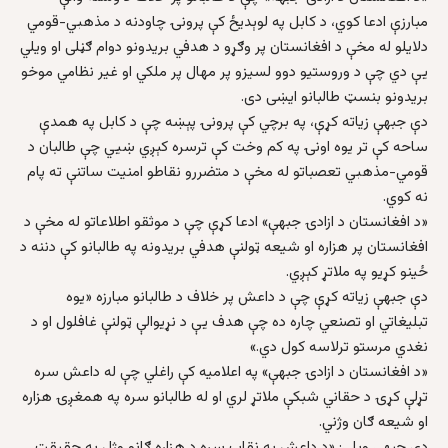
مبارزې ادعا کوي، د کابل په لوېديځ کې پرونۍ چاودنه د مذهبي-قومي
دلايلو له مخې د افغانستان پر وګړو د هدفي بريدونو دوام ګڼلی او ويلي
يې دي چې د وروستيو دوو لسيزو پر مهال پر ملکي او غير نظامي موخو
بريدونو بنسټ طالبانو ايښی دی.
دې جبهې زياته کړې، په برچي کې پرونۍ پېښه چې د کابل په همدې
ساحه کې تر يوه اونۍ په کم وخت کې ترسره کېږي ښيي چې طالبان د
قومي-مذهبي تعصباتو له مخې د متضررو نقاطو امنيت ساتنې ته پام
نه کوي.
«د افغانستان د ازادۍ جبهې» ادعا کړې چې د موثقو اطلاعاتو له مخې د
افغانستان پر هزاره او شيعه ټولنې هدفي بريدونه په طالبانو کې دننه د
ځينو کړيو په ملاتړ کېږي.
دې جبهې زياته کړې چې د داعش پر خلاف د طالبانو مبارزه «يوه
تبليغاتي او تصنعي چاره ده چې هدف يې د نړيوالې ټولنې غافلول او د
نغدي مرستو ترلاسه کول دي.»
«د افغانستان د ازادۍ جبهې» په اعلاميه کې راغلي چې له داعش سره
تړلې کړۍ د حقاني شبکې ملاتړ لري او له طالبانو سره په همغږۍ هزاره
او شيعه ګان وژني.
دې جبهې ويلي: «د داعش په نقاب سره د هزاره ګانو وژل په حقيقت