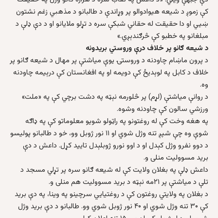
کې زموږ د شيعه هيوادوالو پر وړاندې د طالبانو د مذهبي زغم نشتون
ښيي او دا حقيقت له حقاني شبکې سره د تړلو ملايانو او د دې ډلې د
مبلغانو په خطبو کې څرګندېږي.»
د شيعه ګانو پر خلاف درې وروستي بريدونه
د پرون ماښام چاودنه د وروستۍ يوې مياشتې پر مهال د شيعه ګانو پر
خلاف د کابل په لوېديځ کې دويمه او په افغانستان کې درېيمه چاودنه
وه.
د روانې مياشتې (لړم) پر څلورمه نېټه په دشت برچي کې په «ملت»
ورزشي سالون کې چاودنه وشوه.
په هغه وخت کې له روغتونو په راټولو شويو معلوماتو کې په ډاګه
شوې وه چې شپږ تنه وژل شوي او ۱۱ نور ژوبل وو، خو د طالبانو پولیسو
د دوو نفرو وژل کېدل او د اوو نورو ژوبلېدل تاييد کړل. داعش د دې
بريد مسووليت منلی و.
داعش ډلې په بغلان ولايت کې له شيعه ګانو سره پر تړلي مسجد د
تلې د مياشتې پر ۲۱مه نېټه د بريد مسووليت هم منلی و.
د بغلان په ولايتي روغتون کې د روغتيايي سرچينو په وينا، په دې بريد
کې ۳۰ تنه وژل شوي او ۴۰ نور ژوبل شوي وو. طالبانو د دې بريد وژل