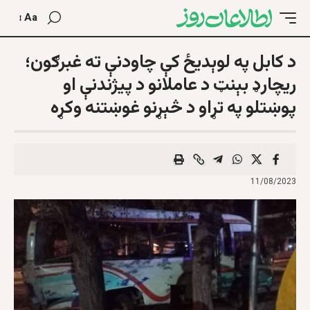
Aa
د کابل په لوېديځ کې چاودنې ته غبرګون؛
ريچارډ بېنټ د عاملانو د پيژندنې او
پوښتلو په تړاو د څېړنو غوښتنه وکړه
11/08/2023