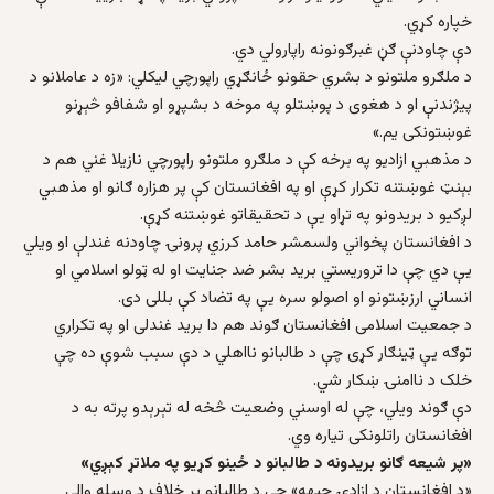
خپاره کړي.
دې چاودنې ګڼ غبرګونونه راپارولي دي.
د ملګرو ملتونو د بشري حقونو ځانګړي راپورچي ليکلي: «زه د عاملانو د
پيژندنې او د هغوی د پوښتلو په موخه د بشپړو او شفافو څېړنو
غوښتونکی يم.»
د مذهبي ازاديو په برخه کې د ملګرو ملتونو راپورچي نازيلا غني هم د
بېنټ غوښتنه تکرار کړې او په افغانستان کې پر هزاره ګانو او مذهبي
لږکيو د بريدونو په تړاو يې د تحقيقاتو غوښتنه کړې.
د افغانستان پخواني ولسمشر حامد کرزي پرونۍ چاودنه غندلې او ويلي
يې دي چې دا تروريستي بريد بشر ضد جنايت او له ټولو اسلامي او
انساني ارزښتونو او اصولو سره یې په تضاد کې بللی دی.
د جمعيت اسلامی افغانستان ګوند هم دا بريد غندلی او په تکراري
توګه يې ټينګار کړی چې د طالبانو نااهلي د دې سبب شوې ده چې
خلک د ناامنۍ ښکار شي.
دې ګوند ويلي، چې له اوسني وضعيت څخه له تېرېدو پرته به د
افغانستان راتلونکی تياره وي.
«
پر شيعه ګانو بريدونه د طالبانو د ځينو کړيو په ملاتړ کېږي
»
«د افغانستان د ازادۍ جبهه» چې د طالبانو پر خلاف د وسله والې