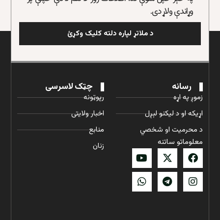
وړاندې ولاړ دی.
د ملاتړ لپاره دلته کلیک وکړئ
رسانه
چټک لاسرسی
زموږ په اړه
رپوټونه
اړیکه او د لیکنو لېږل
اخبار ولایتی
د محرمیت او شخصي
منابع
معلوماتو ساتنه
زنان