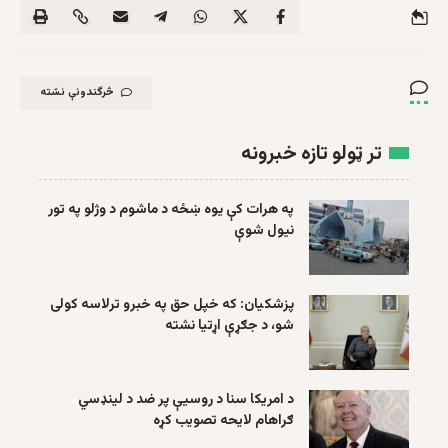
څرگندونې نشته
تر ټولو تازه خبرونه
په هرات کې یوه ښځه د ماشوم د وژلو په تور
نیول شوې
پزشکیان: که خپل حق په خبرو ترلاسه کولی
شو، د جګړې اړتیا نشته
د امریکا سنا د روسیې پر ضد د لینډسي
ګراهام لایحه تصویب کړه