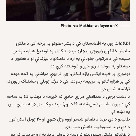
Photo: via Mukhtar wafayee on X
اطلاعات روز
: په افغانستان کې د بشر حقونو په برخه کې د ملګرو
ملتونو ځانګړي راپورچي ريچارډ بېنټ د کابل په لوېديځ هزاره مېشتې
سيمه کې د مرګونې چاودنې په اړه د عاملانو د پيژندنې او د هغوی د
پوښتلو په موخه د رڼو څېړنو غوښتنه کړې ده.
نوموړي پر خپله ايکس پاڼه ليکلي، چې تر يوې مياشتې په کمه موده
کې پر هزاره ګانو په درېيمه چاودنه کې د مرګ ژوبلې وحشتناک راپورونه
ترلاسه شوي دي.
د دشت برچي د عبدالعلي مزاري جادې ته څیرمه د مهتاب کلا په ساحه
کې د پرون ماښام (سې‌شنبه، ۱۶ د لړم) بريد يو کاسټر ډوله ښاري بس
په نښه کړ.
طالبانو د دې بريد د تلفاتو شمېر اووه وژل شوي او ۲۰ ژوبل اعلان کړل.
د دې بريد مسووليت داعش منلی دی.
د طالبانو امنيتي مسوولينو تراوسه د پروني بريد په اړه جزييات نه دې