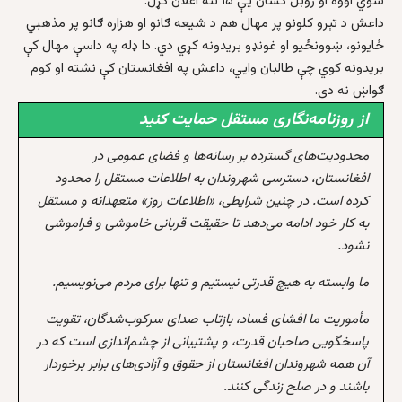
شوي اووه او ژوبل کسان يې ۱۵ تنه اعلان کړل.
داعش د تېرو کلونو پر مهال هم د شيعه ګانو او هزاره ګانو پر مذهبي
ځايونو، ښوونځيو او غونډو بريدونه کړي دي. دا ډله په داسې مهال کې
بريدونه کوي چې طالبان وايي، داعش په افغانستان کې نشته او کوم
ګواښ نه دی.
از روزنامه‌نگاری مستقل حمایت کنید
محدودیت‌های گسترده بر رسانه‌ها و فضای عمومی در
افغانستان، دسترسی شهروندان به اطلاعات مستقل را محدود
کرده است. در چنین شرایطی، «اطلاعات روز» متعهدانه و مستقل
به کار خود ادامه می‌دهد تا حقیقت قربانی خاموشی و فراموشی
نشود.
ما وابسته به هیچ قدرتی نیستیم و تنها برای مردم می‌نویسیم.
مأموریت ما افشای فساد، بازتاب صدای سرکوب‌شدگان، تقویت
پاسخگویی صاحبان قدرت، و پشتیبانی از چشم‌اندازی است که در
آن همه شهروندان افغانستان از حقوق و آزادی‌های برابر برخوردار
باشند و در صلح زندگی کنند.