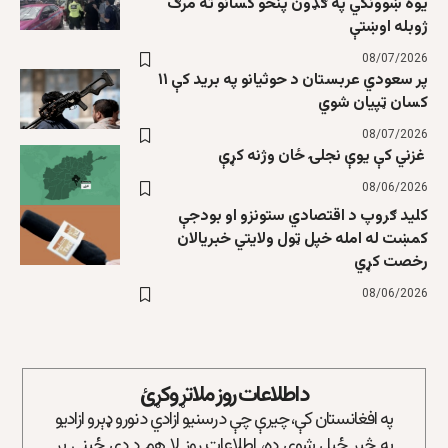
یوه ښوونکي په ګډون پنځو کسانو ته مرګ
ژوبله اوښتې
08/07/2026
پر سعودي عربستان د حوثیانو په برید کې ۱۱
کسان ټپیان شوي
08/07/2026
غزني کې یوې نجلۍ ځان وژنه کړې
08/06/2026
کلید ګروپ د اقتصادي ستونزو او بودجې
کمښت له امله خپل ټول ولایتي خبریالان
رخصت کړي
08/06/2026
د اطلاعات روز ملاتړ وکړئ
په افغانستان کې، چیرې چې د رسنیو ازادي د نورو ډېرو ازادیو
په څېر ځپل شوې ده، اطلاعات روز لا هم د دې ځپنې پر