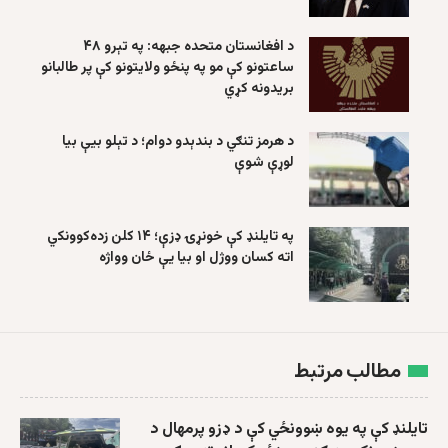
د افغانستان متحده جبهه: په تېرو ۴۸
ساعتونو کې مو په پنځو ولایتونو کې پر طالبانو
بریدونه کړي
د هرمز تنګي د بندېدو دوام؛ د تېلو بیې بیا
لوړې شوې
په تایلنډ کې خونړۍ ډزې؛ ۱۴ کلن زده‌کوونکي
اته کسان ووژل او بیا یې ځان وواژه
مطالب مرتبط
تایلنډ کې په یوه ښوونځي کې د ډزو پرمهال د