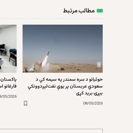
مطالب مرتبط
حوثیانو د سره سمندر په سیمه کې د
پاکستان د
سعودي عربستان پر یوې نفت‌لېږدوونکې
فارغانو اس
بېړۍ برید کړی
8/05/2026
08/05/2026