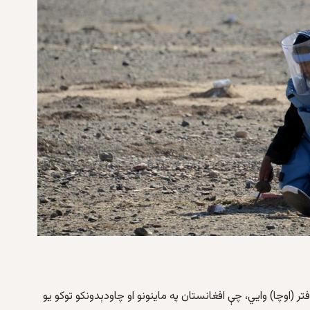
 (اوچا) وايي، چې افغانستان په ماينونو او چاودېدونکو توکو يو