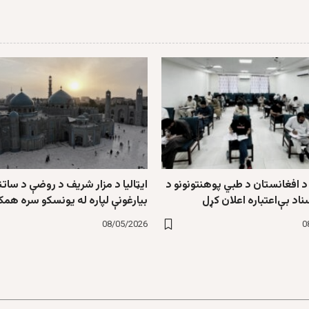
 افغانستان د طبي پوهنتونونو د
ایټالیا د مزار شریف د روضې د ساتن
ناد بې‌اعتباره اعلان کړل
بیارغونې لپاره له یونسکو سره همک
08/05/2026
0