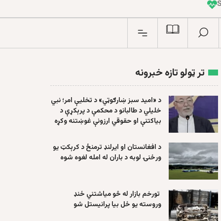
I
n
تر ټولو تازه خبرونه
د «امید سبز ښارګوټي» د تخلیې امر؛ نبي
خلیلي د طالبانو د محکمې د پرېکړې د
بیاکتنې او حقوقي ارزونې غوښتنه وکړه
د افغانستان او ایرلنډ ترمنځ د کرېکټ یو
ورځنۍ لوبه د باران له امله لغوه شوه
تورخم بازار له څو میاشتني ځنډ
وروسته یو ځل بیا پرانیستل شو