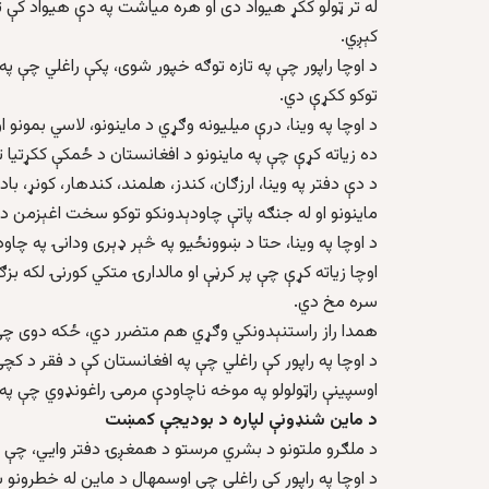
کېږي.
توکو ککړې دي.
د اوچا په وينا، درې ميليونه وګړي د ماينونو، لاسي بمونو ا
ده زياته کړې چې په ماينونو د افغانستان د ځمکې ککړتيا تر ۲۰۰۱ وړاندې او تر هغه را وروسته پاتې ميراث 
د دې دفتر په وينا، ارزګان، کندز، هلمند، کندهار، کونړ، ب
ماينونو او له جنګه پاتې چاودېدونکو توکو سخت اغېزمن د
د اوچا په وينا، حتا د ښوونځيو په څېر ډېری ودانۍ په چاو
اوچا زياته کړې چې پر کرڼې او مالدارۍ متکي کورنۍ لکه بزګ
سره مخ دي.
همدا راز راستنېدونکي وګړي هم متضرر دي، ځکه دوی چې ک
د اوچا په راپور کې راغلي چې په افغانستان کې د فقر د کچ
اوسپينې راټولولو په موخه ناچاودې مرمۍ راغونډوي چې په 
د ماين شنډونې لپاره د بودیجې کمښت
د ملګرو ملتونو د بشري مرستو د همغږۍ دفتر وايي، چې د
د اوچا په راپور کې راغلي چې اوسمهال د ماين له خطرون