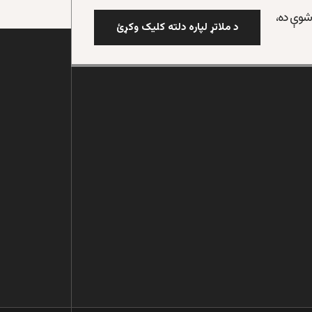
 شوې ده،
د ملاتړ لپاره دلته کلیک وکړئ