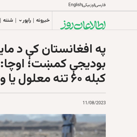
فارسی
اوزبیکی
English
خبرونه
راپور
شننه
په افغانستان کې د ماي
بودیجې کمښت؛ اوچا: ه
کبله ۶۰ تنه معلول يا وژل کېږي
11/08/2023