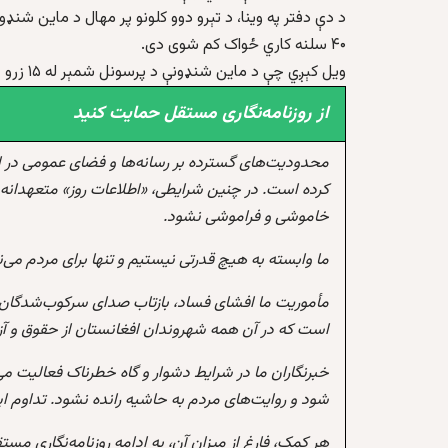
د دې دفتر په وينا، د تېرو دوو کلونو پر مهال د ماين شنډ
۴۰ سلنه کاري ځواک کم شوی دی.
ويل کېږي چې د ماين شنډونې د پرسونل شمېر له ۱۵ زرو څخه دریو زرو تنو ته راکم شوی دی.
از روزنامه‌نگاری مستقل حمایت کنید
محدودیت‌های گسترده بر رسانه‌ها و فضای عمومی در 
کرده است. در چنین شرایطی، «اطلاعات روز» متعهدانه 
خاموشی و فراموشی نشود.
ما وابسته به هیچ قدرتی نیستیم و تنها برای مردم می‌
مأموریت ما افشای فساد، بازتاب صدای سرکوب‌شدگان،
است که در آن همه شهروندان افغانستان از حقوق و آزادی
خبرنگاران ما در شرایط دشوار و گاه خطرناک فعالیت می
شود و روایت‌های مردم به حاشیه رانده نشود. تداوم 
هر کمک، فارغ از میزان آن، به ادامه روزنامه‌نگاری مس