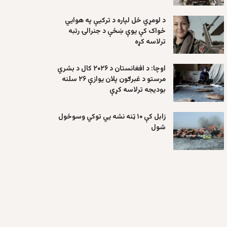
د لومړي ځل لپاره د ترکیې په هوايي
ځواک کې یوې ښځې د جنرالۍ رتبه
ترلاسه کړه
اوچا: د افغانستان د ۲۰۲۶ کال د بشري
مرستو د غبرګون پلان یوازې ۲۶ سلنه
بودیجه ترلاسه کړې
زابل کې ۱۰ ټنه نشه یي توکي وسوځول
شول