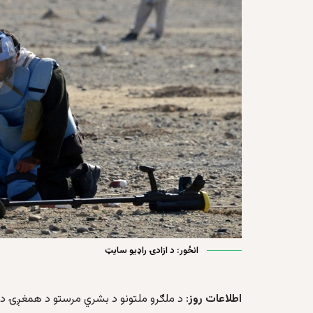
انځور: د ازادۍ راډیو سایټ
اطلاعات روز
: د ملګرو ملتونو د بشري مرستو د همغږۍ دفتر