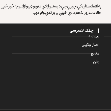
په افغانستان کې، چیرې چې د رسنیو ازادي د نورو ډېرو ازادیو په څېر ځپل
اطلاعات روز لا هم د دې ځپنې پر وړاندې ولاړ دی.
چټک لاسرسی
رپوټونه
اخبار ولایتی
منابع
زنان