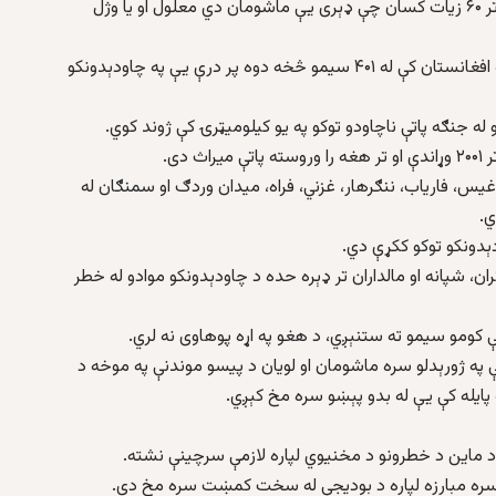
له تر ټولو ککړ هيواد دی او هره مياشت په دې هيواد کې تر ۶۰ زيات کسان چې ډېری يې ماشومان دي معلول او يا وژل
د اوچا راپور چې په تازه توګه خپور شوی، پکې راغلي چې په افغانستان کې له ۴۰۱ سيمو څخه دوه پر درې يې په چاودېدونکو
و له جنګه پاتې ناچاودو توکو په يو کيلوميټرۍ کې ژوند کوي.
دی.
ادغيس، فارياب، ننګرهار، غزني، فراه، ميدان وردګ او سمنګان له
ي.
دېدونکو توکو ککړې دي.
ران، شپانه او مالداران تر ډېره حده د چاودېدونکو موادو له خطر
ومو سيمو ته ستنېږي، د هغو په اړه پوهاوی نه لري.
ې په ژورېدلو سره ماشومان او لويان د پيسو موندنې په موخه د
پايله کې يې له بدو پېښو سره مخ کېږي.
 ماين د خطرونو د مخنيوي لپاره لازمې سرچينې نشته.
و سره مبارزه لپاره د بودیجې له سخت کمښت سره مخ دي.