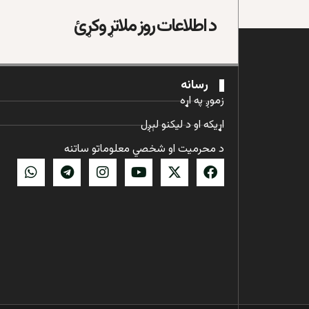
د اطلاعات روز ملاتړ وکړئ
رسانه
زموږ په اړه
اړیکه او د لیکنو لېږل
د محرمیت او شخصي معلوماتو ساتنه