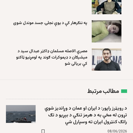
په ننګرهار کې د یوې نجلۍ جسد موندل شوی
مصري الاصله مسلمان ډاکټر عبدال سید د
میشیګان د ډیموکرات ګوند په لومړنیو ټاکنو
کې بریالی شو
مطالب مرتبط
د رویټرز راپور: د ایران او عمان د وړاندیز شوي
تړون له مخې به د هرمز تنګي د بېړیو د تګ
راتګ کنټرول ایران ته وسپارل شي
08/06/2026