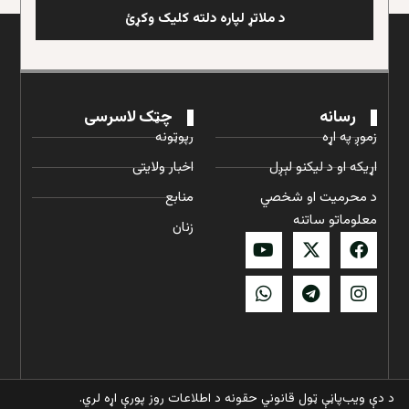
د ملاتړ لپاره دلته کلیک وکړئ
رسانه
چټک لاسرسی
زموږ په اړه
رپوټونه
اړیکه او د لیکنو لېږل
اخبار ولایتی
د محرمیت او شخصي
منابع
معلوماتو ساتنه
زنان
د دې ویب‌پاڼې ټول قانوني حقونه د اطلاعات روز پورې اړه لري.