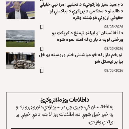
د «امید سبز ښارګوټي» د تخلیې امر؛ نبي خلیلي
د طالبانو د محکمې د پرېکړې د بیاکتنې او
حقوقي ارزونې غوښتنه وکړه
08/05/2026
د افغانستان او ایرلنډ ترمنځ د کرېکټ یو
ورځنۍ لوبه د باران له امله لغوه شوه
08/05/2026
تورخم بازار له څو میاشتني ځنډ وروسته یو ځل
بیا پرانیستل شو
08/05/2026
د اطلاعات روز ملاتړ وکړئ
په افغانستان کې، چیرې چې د رسنیو ازادي د نورو ډېرو ازادیو
په څېر ځپل شوې ده، اطلاعات روز لا هم د دې ځپنې پر
وړاندې ولاړ دی.