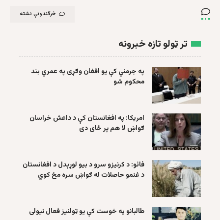
څرگندونې نشته
تر ټولو تازه خبرونه
په جرمني کې یو افغان وګړی په عمري بند
محکوم شو
امریکا: په افغانستان کې د داعش خراسان
ګواښ لا هم پر ځای دی
فائو: د کرنیزو سرو د بیو لوړېدل د افغانستان
د غنمو حاصلات له ګواښ سره مخ کوي
طالبانو په خوست کې یو ټولنیز فعال نیولی