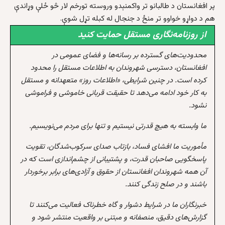
پر افغانستان د طالبانو تر واکمنېدو وروسته تورخم لار څو ځلې وړاندې
هم د دواړو خواوو تر منځ د جنجال له کبله تړل شوې.
از روزنامه‌نگاری مستقل حمایت کنید
محدودیت‌های گسترده بر رسانه‌ها و فضای عمومی در
افغانستان، دسترسی شهروندان به اطلاعات مستقل را محدود
کرده است. در چنین شرایطی، «اطلاعات روز» متعهدانه و مستقل
به کار خود ادامه می‌دهد تا حقیقت قربانی خاموشی و فراموشی
نشود.
ما وابسته به هیچ قدرتی نیستیم و تنها برای مردم می‌نویسیم.
مأموریت ما افشای فساد، بازتاب صدای سرکوب‌شدگان، تقویت
پاسخگویی صاحبان قدرت، و پشتیبانی از چشم‌اندازی است که در
آن همه شهروندان افغانستان از حقوق و آزادی‌های برابر برخوردار
باشند و در صلح زندگی کنند.
خبرنگاران ما در شرایط دشوار و گاه خطرناک فعالیت می‌کنند تا
گزارش‌های دقیق، منصفانه و مبتنی بر واقعیت منتشر شود و