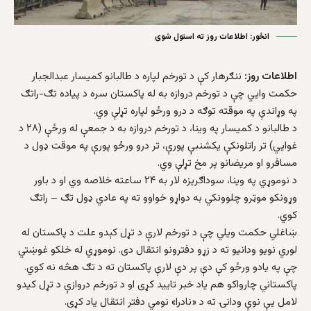
انځور: اطلاعات روز ته استول شوی
اطلاعات روز:
ننګرهار کې د تورخم لپاره د طالبانو کميسار عبدالجبار
حکمت وايي چې د تورخم دروازه به له پاکستان سره د پياده تګ-راتګ
په وړاندې په موقته توګه د درو ورځو لپاره تړلې وي.
د طالبانو د کميسار په وينا، د تورخم دروازه به د جمعې له ورځې (۲۸ د
غوایي) تر راتلونکې يکشنبې پورې، تر درو ورځو پورې په موقت ډول د
مسافرو او مریضانو پر مخ تړلې وي.
د نوموړي په وينا، سوداګریزه لار به ۲۴ ساعته خلاصه وي او د باور
وړونکو موټرو چلوونکي به دواړو خواوو ته په عادي ډول تګ – راتګ
کوي.
ښاغلي حکمت ويلي چې د تورخم لارې د تړل کېدو علت د پاکستان له
لوري نویو ودانیو ته د زړو دفترونو انتقال دی. نوموړي له خلکو غوښتي
چې په یادو ورځو کې دې پر دې لارې پاکستان ته د تګ هڅه نه کوي.
پاکستاني چارواکو هم یاد خبر تایید کړی او د تورخم دروازې د تړل کیدو
لامل یې نوې ودانۍ ته د «نادرا» نومي دفتر انتقال یاد کړی.