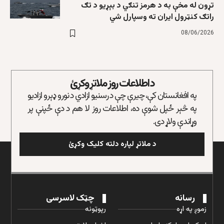
تړون له مخې به د هرمز تنګي د بېړیو د تګ
راتګ کنټرول ایران ته وسپارل شي
08/06/2026
د اطلاعات روز ملاتړ وکړئ
په افغانستان کې، چیرې چې د رسنیو ازادي د نورو ډېرو ازادیو
په څېر ځپل شوې ده، اطلاعات روز لا هم د دې ځپنې پر
وړاندې ولاړ دی.
د ملاتړ لپاره دلته کلیک وکړئ
رسانه
چټک لاسرسی
زموږ په اړه
رپوټونه