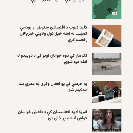
کلید ګروپ د اقتصادي ستونزو او بودجې
کمښت له امله خپل ټول ولایتي خبریالان
رخصت کړي
کندهار کې دوه ځوانان اوبو کې د ډوبېدو له
امله مړه شوي
په جرمني کې یو افغان وګړی په عمري بند
محکوم شو
امریکا: په افغانستان کې د داعش خراسان
ګواښ لا هم پر ځای دی