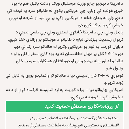
د امريکا د بهرنيو چارو وزارت مرستيال وياند ودانت پاټيل هم په يوه
خبري غونډه کې ويلي، چې امريکايي پلاوي له طالبانو سره په ليدنه کې
د دې ډلې له زندان څخه د امريکايي وګړو پر بې قيد او شرطه او بېړني
خوشې کېدو ټينګار کړی دی.
پاټيل ويلي، چې د امريکا ځانګړي استازي ويلي چې داسې نيونې د
نړيوال رسميت پیژندنې لپاره د طالبانو د غوښتنو پر وړاندې خنډ کېږي.
د رایان کوربت په نوم يو امريکايي وګړی له طالبانو سره زنداني دی.
دی د ۲۰۲۲ کال پر مهال افغانستان ته په يوه کاري سفر راغلی و او د
طالبانو له لوري له يوه جرمني او دوو افغان همکارانو سره يو ځای
ونيول شو.
نوموړي له ۲۰۱۰ کال راهيسې بيا د طالبانو تر واکمنېدو پورې په کابل کې
ژوند کړی و.
امريکايي چارواکو بيا – بيا د کوربت په اړه اندېښنه څرګنده کړې او د ده
د خوشې کېدو غوښتنه يې کړې.
از روزنامه‌نگاری مستقل حمایت کنید
محدودیت‌های گسترده بر رسانه‌ها و فضای عمومی در
افغانستان، دسترسی شهروندان به اطلاعات مستقل را محدود