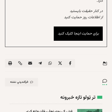
دارد.
در کنار حقیقت بایستید
از اطلاعات روز حمایت کنید
برای حمایت اینجا کلیک کنید
څرگندونې نشته
تر ټولو تازه خبرونه
غزني کې یوې نجلۍ ځان وژنه کړې