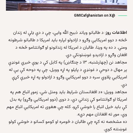
@GMICafghanistan on X
اطلاعات روز
: د طالبانو وياند ذبيح الله وايي، چې د دې ډلې له زندان
څخه د دوو امريکايي وګړو د ازادولو لپاره بايد امريکا د طالبانو شرطونه
ومني. د ده په وينا، طالبان د امريکا له زندانونو او ګوانتنامو څخه د
افغان وګړو د ازادیدو غوښتونکي دي.
مجاهد نن (چهارشنبه، ۱۳ د چنګاښ) په کابل کې د يوې خبري غونډې
پر مهال د دوحې د غونډې د پايلو په اړه وويل، چې په دوحه کې يې له
امريکايي پلاوي سره د دوو امريکايي وګړو د ازادولو په اړه خبرې کړې
دي.
مجاهد وويل: «د افغانستان شرایط باید ومنل شي، زموږ اتباع هم په
امريکا او ګوانتنامو کې زنداني دي، د دوی (دوو امريکايي وګړو) په بدل
کې بايد خپل اتباع را خوشې کړو، کله چې هغوی ته امريکايي اتباع مهم
وي، موږ ته افغانان مهم دي».
ده مشخصه نه کړه چې طالبان د څومره او کومو کسانو د خوشې کولو
غوښتنه کوي.