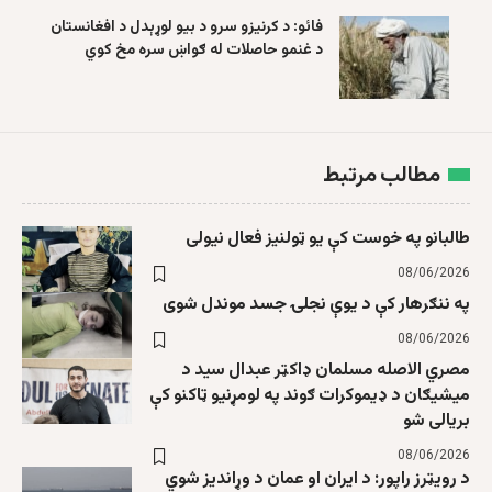
فائو: د کرنیزو سرو د بیو لوړېدل د افغانستان
د غنمو حاصلات له ګواښ سره مخ کوي
مطالب مرتبط
طالبانو په خوست کې یو ټولنیز فعال نیولی
08/06/2026
په ننګرهار کې د یوې نجلۍ جسد موندل شوی
08/06/2026
مصري الاصله مسلمان ډاکټر عبدال سید د
میشیګان د ډیموکرات ګوند په لومړنیو ټاکنو کې
بریالی شو
08/06/2026
د رویټرز راپور: د ایران او عمان د وړاندیز شوي