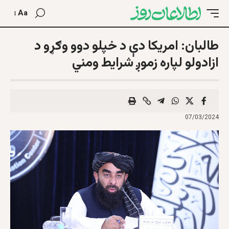
Aa
طالبان: امريکا دې د خپلو دوو وګړو د
ازادولو لپاره زموږ شرایط ومني
07/03/2024