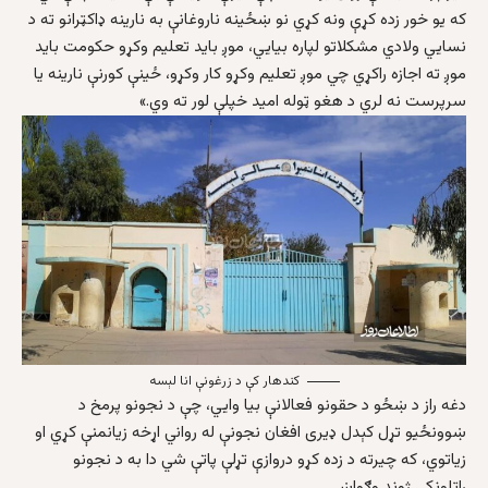
که یو خور زده کړې ونه کړي نو ښځینه ناروغانې به نارینه ډاکټرانو ته د
نسایي ولادي مشکلاتو لپاره بیایي، موږ باید تعلیم وکړو حکومت باید
موږ ته اجازه راکړي چي موږ تعلیم وکړو کار وکړو، ځینې کورنې نارینه یا
سرپرست نه لري د هغو ټوله امید خپلې لور ته وي.»
کندهار کې د زرغونې انا لېسه
دغه راز د ښځو د حقونو فعالانې بیا وایي، چې د نجونو پرمخ د
ښوونځیو تړل کېدل ډيری افغان نجونې له رواني اړخه زیانمنې کړي او
زیاتوي، که چیرته د زده کړو دروازې تړلې پاتې شي دا به د نجونو
راتلونکی ژوند وګواښي.