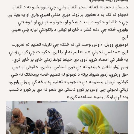
د ښځو د حقونه فعاله سحر افغان وایي، چې ښوونځیو ته د افغان
نجونو نه تګ به د هغوی پر ژوند ډیرې منفي اغېزې ولري او په وینا یې
چې د طالبانو حکومت باید د ښځو او نجونو ستونزې او غوښتنې
واوري، ځکه چې دغه قشر د ځان او ټولنې د راتلونکې لپاره ښې هیلې
لري.
نوموړې وویل: «اوس وخت کې له څنګه چې نارینه تعلیم ته ضرورت
لري همداسې نجونې هم تعلیم ته اړتیا لري، حکومت چې کومې ژمنې
په قطر کې امضاء کړي، دوی دې خپلط ټولط ژمنې ځای پر ځای کړي،
زموږ ټولو افغان خویندو ته دې دوی اسلامي، بشري، حقوقي او دیني
حق ورکړي، زموږ هیواد پرته د نجونو له تعلیم څخه پرمختګ نه شي
کولای، نړیوال بنسټونه دې د نجونو د تعلیم په برخه کې پروژې راوړي،
زیاتي نجونې چې اوس پر کورو ناستې دې هغو ته دې پر کورو د کسب
زده کړې او کار زمینه مساعده کړي.»