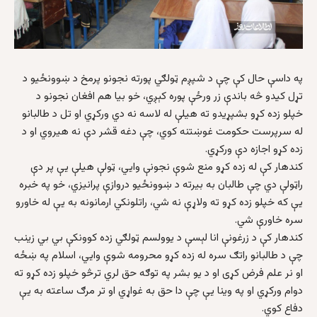
په داسې حال کې چې د شپږم ټولګي پورته نجونو پرمخ د ښوونځیو د
تړل کیدو څه باندې زر ورځې پوره کېږي، خو بیا هم افغان نجونو د
خپلو زده کړو بشپړیدو ته هیلې له لاسه نه دي ورکړي او تل د طالبانو
له سرپرست حکومت غوښتنه کوي، چې دغه قشر دې نه هیروي او د
زده کړو اجازه دې ورکړي.
کندهار کې له زده کړو منع شوې نجونې وایي، ټولې هیلې یې پر دې
راټولې دي چې طالبان به بیرته د ښوونځيو دروازې پرانیزي، خو په خبره
یې که خپلو زده کړو ته ولاړې نه شي، راتلونکي ارمانونه به یې له خاورو
سره خاورې شي.
کندهار کې د زرغونې انا لېسې د یوولسم ټولګي زده کوونکې بي بي زینب
چې د طالبانو راتګ سره له زده کړو محرومه شوې وایي، اسلام په ښځه
او نر علم فرض کړی او د یو بشر په توګه حق لري ترڅو خپلو زده کړو ته
دوام ورکړي او په وینا یې چې دا حق به غواړي او تر مرګ ساعته به یې
دفاع کوي.