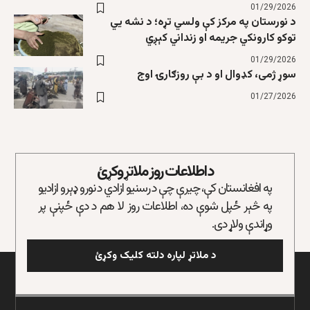
01/29/2026
د نورستان په مرکز کې ولسي تړه؛ د نشه يي
توکو کارونکي جریمه او زنداني کېږي
01/29/2026
سوړ ژمی، کډوال او د بې روزګارۍ اوج
01/27/2026
د اطلاعات روز ملاتړ وکړئ
په افغانستان کې، چیرې چې د رسنیو ازادي د نورو ډېرو ازادیو
په څېر ځپل شوې ده، اطلاعات روز لا هم د دې ځپنې پر
وړاندې ولاړ دی.
د ملاتړ لپاره دلته کلیک وکړئ