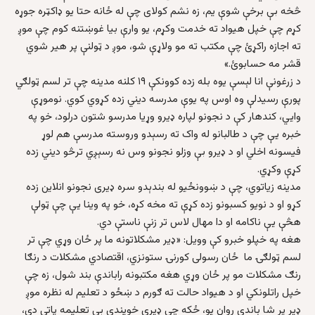
څخه بې برخې شوې یم، زه نشم کولای چې له ځانه حتا یو ډاکټره جوړه
کړم چې خپل هیواد ته خدمت وکړم، یو وارې بیا غوښتنه کوم چې موږ
ته اجازه راکړئ چې مکتب ته مو ولاړې شو، موږ د ټولنې پر هیر شوي
قشر مه حسابوئ.»
د زرغونې انا لېسې یوه بله زده کوونکې ۱۹ کلنه مدینه چې تر لسم ټولګي
پورې رسیدلې وه اوس په یوې مدرسه دیني زده کړوي کوي. نوموړې
وايي، کندهار کې د نجونو لپاره ډیرو وړیا مدرسو شتون درلود، خو په
خبره یې چې د طالبانو له واک ته رسېدو وروسته مدرسې هم لوړ
فیسونه اخلي او د ډیرو بې وزلو نجونو وس نه رسېږي ترڅو دیني زده
کړې وکړي.
مدینه زیاتوي، چې د ښوونځیو له بندېدو سره ډيری نجونو انلاین زده
کړو او د نویو کسبونو زده کړې ته مخه کړه، خو په وینا یې چې ټولې
هڅې یې ناکامه او دا مهال لاس تر زنې ناستې دي.
هغه په خپلو خبرو کې وویل: «ډیر مشکلاتونه ما پر ځان وړي چې تر
لسم ټولګۍ ما ځان رسولی کورنۍ ستونزي، اقتصادي مشکلات د رنګا
رنګ مشکلات مو پر ځان وړي هغه مکتبونه راباندې بند شول، زه چې
خپل راتلونکي او د هیواد حالت ته ګورم د ښځو د تعلیم له نظره موږ
ډیر پر شا باندې روان یو، ځکه چې ډیرې خویندې بې تعلیمه پاتې دي،