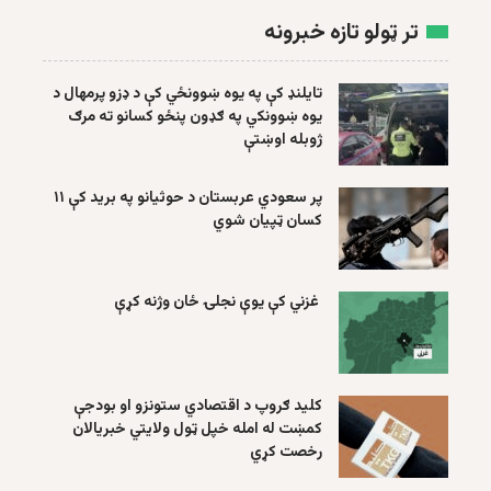
تر ټولو تازه خبرونه
تایلنډ کې په یوه ښوونځي کې د ډزو پرمهال د
یوه ښوونکي په ګډون پنځو کسانو ته مرګ
ژوبله اوښتې
پر سعودي عربستان د حوثیانو په برید کې ۱۱
کسان ټپیان شوي
غزني کې یوې نجلۍ ځان وژنه کړې
کلید ګروپ د اقتصادي ستونزو او بودجې
کمښت له امله خپل ټول ولایتي خبریالان
رخصت کړي