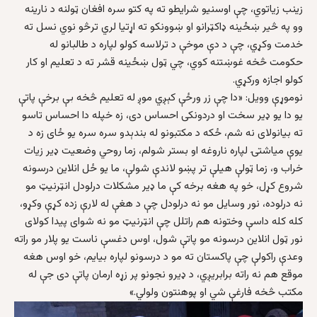
زینب زیاتوي، چې اوسنیو شرایطو ته په کتو سره افغان ټولنه د نارینه
وو په څیر ښځینه ډاکټرانو او ښوونکو ته اړتیا لري ترڅو نوي نسل ته
خدمت وکړي، چې د دې موخې د ترلاسه کولو لپاره د طالبانو له
حکومت څخه غوښتنه کوي، چي ټول ښځینه قشر ته د تعلیم او کار
کولو اجازه ورکړي.
نوموړې وویل: «دا چې زر ورځې کېږي موږ له تعلیم څخه بې برخې پاتې
یو دا یو ډیر سخت او دردونکی احساس دی، زه خپله دا احساس تاسو
ته بیانولای نه شم، ځکه د مکتبونو له بندېدو سره سره یو ځای زه د
یوې میاشتۍ لپاره ناروغه او بستر شولم، زما روحي وضعیت ډیر زیات
خراب و، زما ټولې هیلې تر پښو لاندې شولې، ما یو ځل انلاین درسونه
شروع کړل، خو په هغه برخه کې ما ډیر مشکلات درلودل انټرنیټ مو
نه درلوده، نور وسایل مو نه درلودل چې د هغې له لارې زده کړې وکړو،
کله کله داسې وختونه هم راتلل چې انټرنیټ مو نه شوای پیدا کولای
نور ټول انلاین درسونه مو پاتې شول، اوس دغسې ناست یو پلار مو راته
وعدې راکولې چې پاکستان ته مو د درسونو لپاره بیایم، خو اوس هغه
موقع هم نه راته برابریږي، د ډیرو نجونو پر زړه ارمان پاتې دی جې له
مکتب څخه فارغې شي او پوهنتون ولولي.»