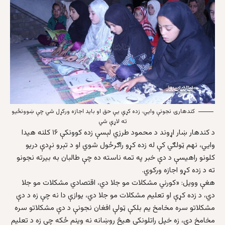
کندهارۍ نجونې وایي، زده کړې یې حق او باید اجازه ورکړل شي چې ښوونځیو
ته لاړې شي
د کندهار ښار اړوند د محمود طرزي لېسې زده کوونکې ۱۶ کلنه هیدا
وایي، نهم ټولګي کې له زده کړو راګرځول شوي او د تېرو نږدې دریو
کلونو راهیسې د دې خبر په تمه ناسته ده چې طالبان به بیرته نجونو
ته د زده کړو اجازه ورکوي.
هغې وویل: «کورني مشکلات مو جلا دي، اقتصادي مشکلات مو جلا
دي، د زده کړې او تعلیم مشکلات مو جلا دي، یوازې دا نه چې زه د دې
مشکلاتو سره مخامخ یم بلکې ټولې افغان نجونې د دې مشکلاتو سره
مخامخ دي، زه خپل راتلونکی هیڅ روښانه نه وینم ځکه چې زه د تعلیم