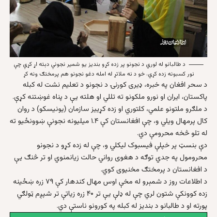
د طالبانو له لوري د نجونو پر زده کړو بندیز یو شمیر نجونې دېته اړ کړې چې
نور کسبونه زده کړي، خو د نه ملاتړ له امله دغو نجونو هم پرمختګ ونه کړ
د سحر افغان په خبره، ډیری کورنۍ د نجونو د تعلیم نشت له کبله
پاکستان، ایران او نورو ملکونو ته تللي او هلته یې د پناه غوښتنه کړې.
د ملګرو ملتونو علمي، کلتوري او زده کړييز سازمان (يونيسکو) د روان
کال پرمهال ویلي و، چې افغانستان کې ۱.۴ ميليونه نجونې ښوونځيو ته
له تلو څخه محرومې دي.
دې بنسټ پر خپلې فيسبوک ليکلي و، چې له زده کړو د نجونو
محرومول په جدي توګه د هغوی رواني حالت زيانمنوي او تر څنګ یې
د افغانستان د پرمختګ مخنيوی کوي.
د اطلاعات روز د شمېرو له مخې اوس مهال کندهار کې ۷۹ زره ښځينه
زده ‌کوونکې شتون لري چې له ډلې يې تر ۴۰ زره زياتې تر شپږم ټولګي
پورته او د طالبانو د بندیز له کبله په کورونو ناستې دي.