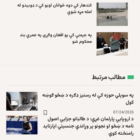
کندهار کې دوه ځوانان اوبو کې د ډوبېدو له
امله مړه شوي
په جرمني کې یو افغان وګړی په عمري بند
محکوم شو
مطالب مرتبط
په سوېلي حوزه کې له رسنیز ډګره د ښځو ګوښه
کول
07/24/2026
د اروپايي پارلمان غړې: د طالبانو جزایي اصول
نامه د ښځو او نجونو پر وړاندې جنسیتي اپارتاید
رامنځته کوي