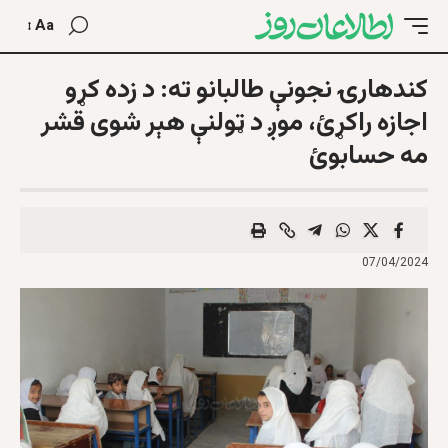
Aa
کندهارۍ نجونې طالبانو ته: د زده کړو
اجازه راکړئ، موږ د ټولنې هېر شوی قشر
مه حسابوئ
07/04/2024