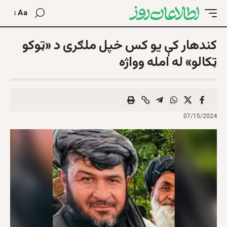
Aa
کندهار کې یو کس خپل ملګری د «ټوکو
ټکالو» له امله وواژه
07/15/2024