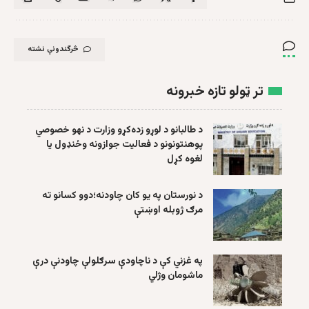
څرگندونې نشته
تر ټولو تازه خبرونه
د طالبانو د لوړو زده‌کړو وزارت د نهو خصوصي
پوهنتونونو د فعالیت جوازونه وځنډول یا
لغوه کړل
د نورستان په یو کان چاودنه؛دوو کسانو ته
مرګ ژوبله اوښتې
په غزني کې د ناچاودې سرګلولې چاودنې درې
ماشومان وژلي