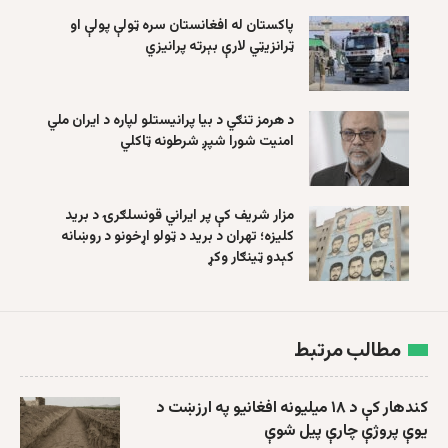
پاکستان له افغانستان سره ټولې پولې او
ټرانزیټي لارې بېرته پرانیزي
د هرمز تنګي د بیا پرانیستلو لپاره د ایران ملي
امنیت شورا شپږ شرطونه ټاکلي
مزار شریف کې پر ایراني قونسلګرۍ د برید
کلیزه؛ تهران د برید د ټولو اړخونو د روښانه
کېدو ټینګار وکړ
مطالب مرتبط
کندهار کې د ۱۸ میلیونه افغانیو په ارزښت د
یوې پروژې چارې پیل شوې