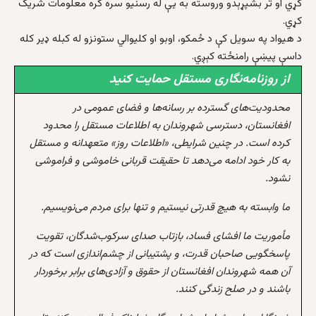
کړي او تر بشپړېدو وروسته به یې له رسنیو سره کره معلومات شریک
کړي.
د هیواد په سویل کې د ځمکو، اوبو او کلیوالي ستونزو له کبله ډیر کله
داسې پیښې رامنځته کېږي.
از روزنامه‌نگاری مستقل حمایت کنید
محدودیت‌های گسترده بر رسانه‌ها و فضای عمومی در
افغانستان، دسترسی شهروندان به اطلاعات مستقل را محدود
کرده است. در چنین شرایطی، «اطلاعات روز» متعهدانه و مستقل
به کار خود ادامه می‌دهد تا حقیقت قربانی خاموشی و فراموشی
نشود.
ما وابسته به هیچ قدرتی نیستیم و تنها برای مردم می‌نویسیم.
مأموریت ما افشای فساد، بازتاب صدای سرکوب‌شدگان، تقویت
پاسخگویی صاحبان قدرت، و پشتیبانی از چشم‌اندازی است که در
آن همه شهروندان افغانستان از حقوق و آزادی‌های برابر برخوردار
باشند و در صلح زندگی کنند.