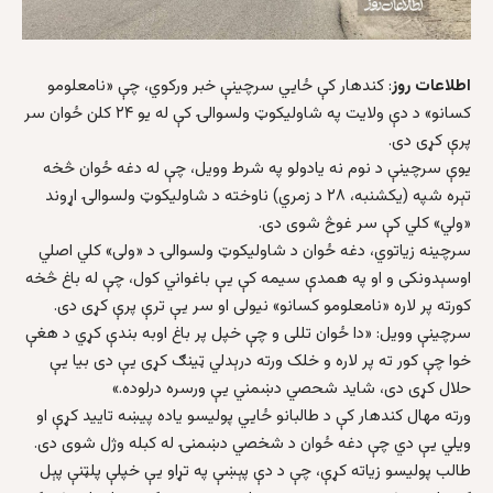
اطلاعات روز
: کندهار کې ځایي سرچینې خبر ورکوي، چې «نامعلومو
کسانو» د دې ولایت په شاولیکوټ ولسوالۍ کې له یو ۲۴ کلن ځوان سر
پرې کړی دی.
یوې سرچینې د نوم نه یادولو په شرط وویل، چې له دغه ځوان څخه
تېره شپه (یکشنبه، ۲۸ د زمري) ناوخته د شاولیکوټ ولسوالۍ اړوند
«ولي» کلي کې سر غوڅ شوی دی.
سرچینه زیاتوي، دغه ځوان د شاولیکوټ ولسوالۍ د «ولی» کلي اصلي
اوسېدونکی و او په همدې سیمه کې یې باغواني کول، چې له باغ څخه
کورته پر لاره «نامعلومو کسانو» نیولی او سر یې ترې پرې کړی دی.
سرچینې وویل: «دا ځوان تللی و چې خپل پر باغ اوبه بندې کړي د هغې
خوا چې کور ته پر لاره و خلک ورته درېدلي ټینګ کړی یې دی بیا یې
حلال کړی دی، شاید شحصي دښمني یې ورسره درلوده.»
ورته مهال کندهار کې د طالبانو ځایي پولیسو یاده پيښه تایید کړې او
ویلي یې دي چې دغه ځوان د شخصي دښمنۍ له کبله وژل شوی دی.
طالب پولیسو زیاته کړې، چې د دې پېښې په تړاو یې خپلې پلټنې پېل