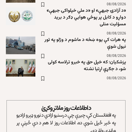
08/08/2026
«د آزادۍ جبهې» او «د ملي خپلواکۍ جبهې»
دواړو د کابل پر پوځي هوايي ډګر د برید
مسؤلیت منلی
08/08/2026
په هرات کې یوه ښځه د ماشوم د وژلو په تور
نیول شوې
08/08/2026
پزشکیان: که خپل حق په خبرو ترلاسه کولی
شو، د جګړې اړتیا نشته
08/08/2026
د اطلاعات روز ملاتړ وکړئ
په افغانستان کې، چیرې چې د رسنیو ازادي د نورو ډېرو ازادیو
په څېر ځپل شوې ده، اطلاعات روز لا هم د دې ځپنې پر
وړاندې ولاړ دی.