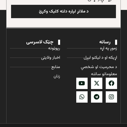
د ملاتړ لپاره دلته کلیک وکړئ
رسانه
چټک لاسرسی
زموږ په اړه
رپوټونه
اړیکه او د لیکنو لېږل
اخبار ولایتی
د محرمیت او شخصي
منابع
معلوماتو ساتنه
زنان