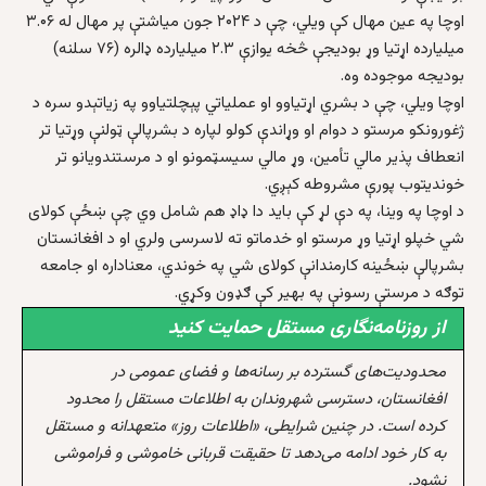
اوچا په عین مهال کې ويلي، چې د ۲۰۲۴ جون میاشتې پر مهال له ۳.۰۶
میلیارده اړتیا وړ بودیجې څخه یوازې ۲.۳ میلیارده ډالره (۷۶ سلنه)
بودیجه موجوده وه.
اوچا ويلي، چې د بشري اړتیاوو او عملیاتي پېچلتیاوو په زیاتېدو سره د
ژغورونکو مرستو د دوام او وړاندې کولو لپاره د بشرپالې ټولنې وړتیا تر
انعطاف پذیر مالي تأمین، وړ مالي سیسټمونو او د مرستندویانو تر
خوندیتوب پورې مشروطه کېږي.
د اوچا په وینا، په دې لړ کې باید دا ډاډ هم شامل وي چې ښځې کولای
شي خپلو اړتیا وړ مرستو او خدماتو ته لاسرسی ولري او د افغانستان
بشرپالې ښځینه کارمندانې کولای شي په خوندي، معناداره او جامعه
توګه د مرستې رسونې په بهیر کې ګډون وکړي.
از روزنامه‌نگاری مستقل حمایت کنید
محدودیت‌های گسترده بر رسانه‌ها و فضای عمومی در
افغانستان، دسترسی شهروندان به اطلاعات مستقل را محدود
کرده است. در چنین شرایطی، «اطلاعات روز» متعهدانه و مستقل
به کار خود ادامه می‌دهد تا حقیقت قربانی خاموشی و فراموشی
نشود.