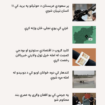
پر سعودي عربستان د حوثیانو په برید کې ۱۱
کسان ټپیان شوي
غزني کې یوې نجلۍ ځان وژنه کړې
کلید ګروپ د اقتصادي ستونزو او بودجې
کمښت له امله خپل ټول ولایتي خبریالان
رخصت کړي
کندهار کې دوه ځوانان اوبو کې د ډوبېدو له
امله مړه شوي
په جرمني کې یو افغان وګړی په عمري بند
محکوم شو