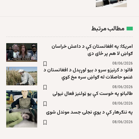
مطالب مرتبط
امریکا: په افغانستان کې د داعش خراسان
ګواښ لا هم پر ځای دی
08/06/2026
فائو: د کرنیزو سرو د بیو لوړېدل د افغانستان د
غنمو حاصلات له ګواښ سره مخ کوي
08/06/2026
طالبانو په خوست کې یو ټولنیز فعال نیولی
08/06/2026
په ننګرهار کې د یوې نجلۍ جسد موندل شوی
08/06/2026