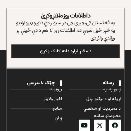
د اطلاعات روز ملاتړ وکړئ
په افغانستان کې، چیرې چې د رسنیو ازادي د نورو ډېرو ازادیو
په څېر ځپل شوې ده، اطلاعات روز لا هم د دې ځپنې پر
وړاندې ولاړ دی.
د ملاتړ لپاره دلته کلیک وکړئ
رسانه
چټک لاسرسی
زموږ په اړه
رپوټونه
اړیکه او د لیکنو لېږل
اخبار ولایتی
د محرمیت او شخصي
منابع
معلوماتو ساتنه
زنان