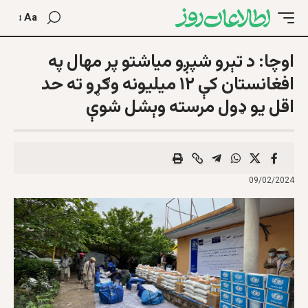
Aa
اوچا: د تېرو شپږو میاشتو پر مهال په
افغانستان کې ۱۲ میلیونه وګړو ته حد
اقل یو ډول مرسته وېشل شوې
09/02/2024