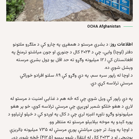
OCHA Afghanistan
اطلاعات روز
: د بشري مرستو د همغږۍ په چارو کې د ملګرو ملتونو
دفتر (اوچا) وايي، چې د ۲۰۲۴ کال د جنوري او جون میاشتو ترمنځ په
افغانستان کې ۱۲.۱ میلیونه وګړو ته حد اقل یو ډول بشري مرسته
وېشل شوې ده.
د اوچا له راپور سره سم، په دې وګړو کې ۸۹ سلنو افرادو خوراکي
مرستې ترلاسه کړې دي.
په دې راپور کې ويل شوي چې که څه هم د غذايي امنیت د مرستو له
لارې د هغو خلکو شمېر لوړېږي چې مرستې ترلاسه کوي، خو پر هغو
میلیونونو وګړو ناوړه اغېزه لري چې د کال په اوږدو کې د خپلو اړتیاوو د
پوره کېدو په موخه بېلابېلو مرستو ته منتظر وو.
د اوچا په وینا، تر جون میاشتې پورې مرستې له ۷۳۵ میلیونه ډالريزې
بودیجې او د ۲۰۲۳ کال له انتقال شوو پیسو (۴۱۲.۵) څخه شوې دي.