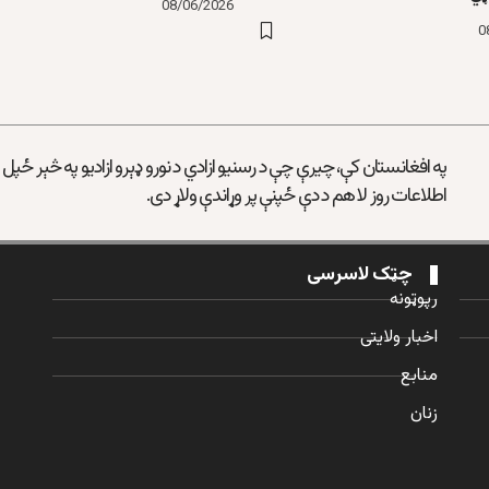
08/06/2026
0
په افغانستان کې، چیرې چې د رسنیو ازادي د نورو ډېرو ازادیو په څېر ځپل
اطلاعات روز لا هم د دې ځپنې پر وړاندې ولاړ دی.
چټک لاسرسی
رپوټونه
اخبار ولایتی
منابع
زنان