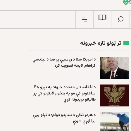
I
n
تر ټولو تازه خبرونه
د امریکا سنا د روسیې پر ضد د لینډسي
ګراهام لایحه تصویب کړه
د افغانستان متحده جبهه: په تېرو ۴۸
ساعتونو کې مو په پنځو ولایتونو کې پر
طالبانو بریدونه کړي
د هرمز تنګي د بندېدو دوام؛ د تېلو بیې
بیا لوړې شوې