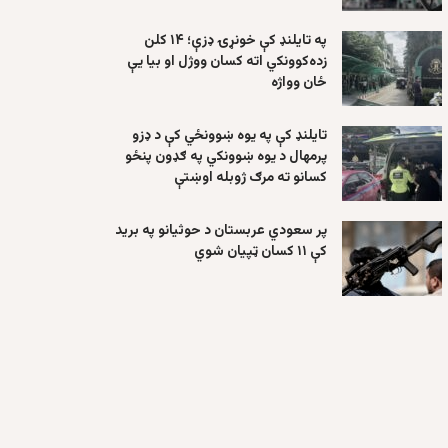
په تایلنډ کې خونړۍ ډزې؛ ۱۴ کلن
زده‌کوونکي اته کسان ووژل او بیا یې
ځان وواژه
تایلنډ کې په یوه ښوونځي کې د ډزو
پرمهال د یوه ښوونکي په ګډون پنځو
کسانو ته مرګ ژوبله اوښتې
پر سعودي عربستان د حوثیانو په برید
کې ۱۱ کسان ټپیان شوي