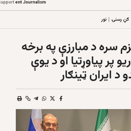
d
e
p
e
n
d
e
n
t
J
o
Support
z
a
u
t
o
r
a
r
l
n
i
l
i
a
ګڼ رسنۍ
نور
م سره د مبارزې په برخه
 پر پیاوړتیا او د یوې
د ایران ټینګار