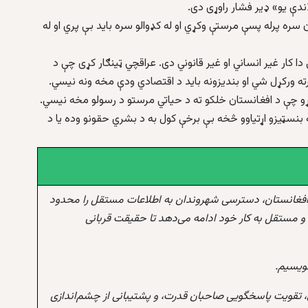
ندې یو» ډیر فشار راوړی دی.
ران سره پرله پسې مرستې وکړي او له کډوالو سره باید بې پري او له
دا کار غير انساني او غير قانوني دی. عراقچي ټینګار کړی چې د
ه ورکړل شي او بندیزونه باید د اقتصادي ودې مخه ونه نیسي.
کړو چې د افغانستان خلکو ته د حیاتي مرستو د رسولو مخه نیسي.
بنسټیزو اړتیاوو څخه بې برخې کول به د بشري حقونو وده یا د
افغانستان، دسترسی شهروندان به اطلاعات مستقل را محدود
و مستقل به کار خود ادامه می‌دهد تا حقیقت قربانی
نویسیم.
 تقویت پاسخگویی صاحبان قدرت، و پشتیبانی از چشم‌اندازی