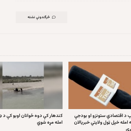
څرگندونې نشته
پ د اقتصادي ستونزو او بودجې
کندهار کې دوه ځوانان اوبو کې د ډ
مله خپل ټول ولایتي خبریالان
امله مړه شوي
ي