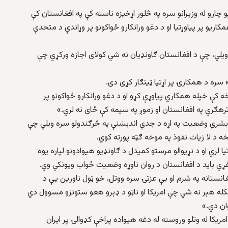
چارو له وزیرانو سره په څلور اړخیزه ناسته کې په افغانستان کې
ریو پر پیاوړتیا او د دغو ورانکارو ځواکونو پر وړاندې د متحدې
 ویلي، چې د افغانستان ګاونډیان نه شي کولای اجازه ورکړي چې
 سره د همکارۍ پر اړتیا ټینګار کړی دی.
ه کې خپله همکاري پیاوړې کړو او د دغو ورانکارو ځواکونو پر
ترهګري په افغانستان او زموږ په سیمه کې ځای نه لري.»
 او بشري وضعیت په اړه د جدي اندېښنې په څرګندولو سره ویلي چې
د لا زیات نفوذ په موخه ګټه پورته کوي.
ستو ته اړتیا لري او د نړیوالو مرستو کمیدل د ګاونډیو هیوادونو لپاره یوه
 غړي باید د افغانستان د روان ناوړه وضعیت ځواب ویونکي وي.
 او متحدین یې په ۲۰۲۱ کال کې له افغانستانه په شرم او بې عزتۍ سره ووتل، خو ټول ناورین یې د
څکله هېر نه شي چې امريکا او ناټو د ډېرو هغو ستونزو مسوول دي
ان دي.»
مریکا له وتلو وروسته له دغه هیواده پراخې کډوالۍ پر ایران