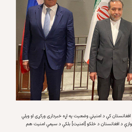
ه افغانستان کې د امنیتي وضعیت په اړه خبرداری ورکړی او ویلي
وازې د افغانستان د خلکو [امنیت] بلکې د سیمې امنیت هم