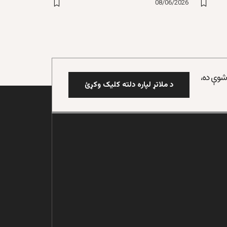
08/06/2026
 شوې ده،
د ملاتړ لپاره دلته کلیک وکړئ