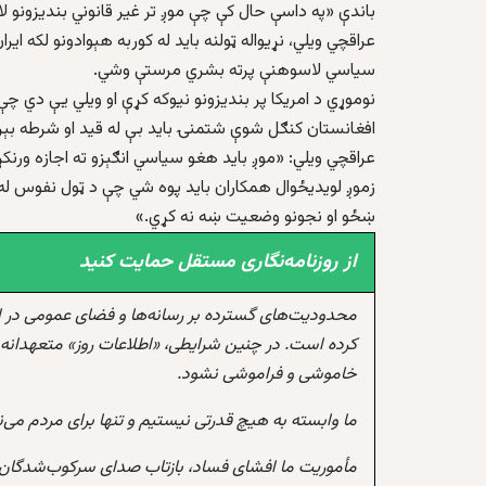
باندې «په داسې حال کې چې موږ تر غیر قانوني بندیزونو لا
عراقچي ویلي، نړیواله ټولنه باید له کوربه هېوادونو لکه ای
سیاسي لاسوهنې پرته بشري مرستې وشي.
نوموړي د امريکا پر بنديزونو نيوکه کړې او ويلي يې دي چې 
افغانستان کنګل شوې شتمنۍ باید بې له قید او شرطه بېرت
عراقچي ویلي: «موږ باید هغو سیاسي انګېزو ته اجازه ورن
زموږ لویدیځوال همکاران باید پوه شي چې د ټول نفوس له 
ښځو او نجونو وضعیت ښه نه کړي.»
از روزنامه‌نگاری مستقل حمایت کنید
محدودیت‌های گسترده بر رسانه‌ها و فضای عمومی در 
کرده است. در چنین شرایطی، «اطلاعات روز» متعهدانه 
خاموشی و فراموشی نشود.
ما وابسته به هیچ قدرتی نیستیم و تنها برای مردم می‌
مأموریت ما افشای فساد، بازتاب صدای سرکوب‌شدگان،