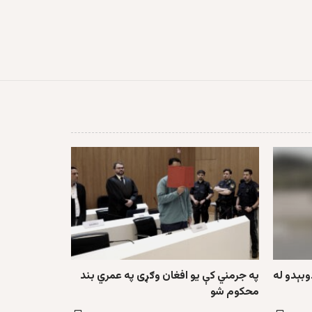
وبېدو له
په جرمني کې یو افغان وګړی په عمري بند
محکوم شو