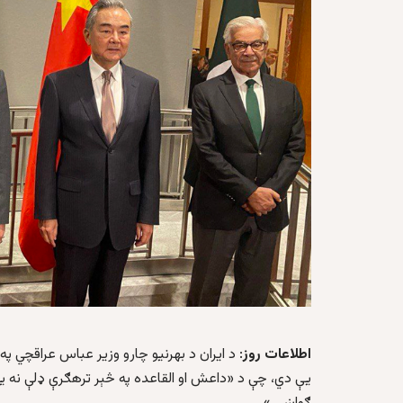
اطلاعات روز
: د ایران د بهرنیو چارو وزیر عباس عراقچي پ
یې دي، چې د «داعش او القاعده په څېر ترهګرې ډلې نه ی