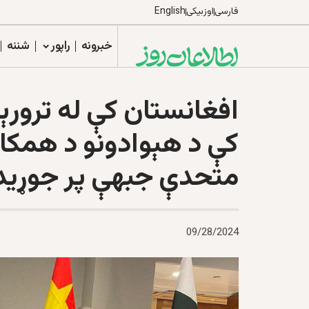
فارسی
اوزبیکی
English
خبرونه
راپور
شننه
افغانستان کې له ترورېز
کې د هېوادونو د همکاریو
متحدې جبهې پر جوړیدو 
09/28/2024