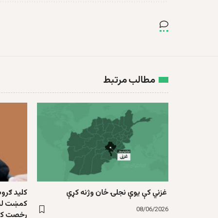
مطالب مرتبط
غزني کې یوې نجلۍ ځان وژنه کړې
کلید ګرو
کمښت له ا
08/06/2026
رخصت کړ