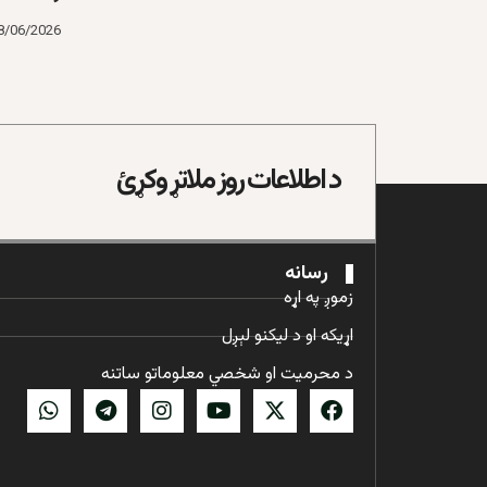
8/06/2026
د اطلاعات روز ملاتړ وکړئ
رسانه
زموږ په اړه
اړیکه او د لیکنو لېږل
د محرمیت او شخصي معلوماتو ساتنه