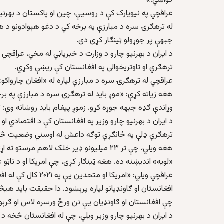
ګواښي.»
عراقچي په نیویارک کې د روسیې، چین او پاکستان د بهرنیو 
له ترهګرۍ سره د مبارزې په برخه کې د دغو هېوادونو د همکا
جبهې پر جوړولو ټینګار کړی دی.
د ایران د بهرنیو چارو د وزارت د خبرپاڼې له مخې، عراقچي
ترهګري او تاوتریخوالی په افغانستان کې ریښې وکړي.
عراقچي له ترهګرۍ سره د مبارزې لپاره له «افغان چارواکو»
هغه زیاته کړې: «موږ باید له ترهګرۍ سره د مبارزې په برخ
وړاندې ګډه جبهه جوړه کړو. زموږ پیغام باید روښانه وي: 
د ایران د بهرنیو چارو وزیر په افغانستان کې د اقتصادي
ترهګرې ډلې په ځانګړې توګه داعش له اوسني وضعیت څخه 
هغه ویلي، چې تر ۲۳ میلیونو ډیر خلک لاهم مر
«لویه» اندیښنه ده. هغه ټینګار کړی، چې امریکا او د ناټو
عراقچي ویلي: «امریکا
افغانستان او ګاونډیانو لپاره پرېښود. دا حقيقت بايد هي
چې افغانستان او ګاونډيان يې نن ورځ ورسره لاس او ګرېو
د ایران د بهرنیو چارو وزیر ویلي، چې له افغانستان څخه د ا