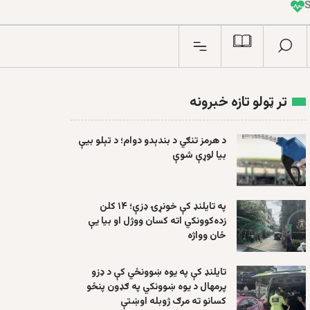
I
n
تر ټولو تازه خبرونه
د هرمز تنګي د بندېدو دوام؛ د تېلو بیې
بیا لوړې شوې
په تایلنډ کې خونړۍ ډزې؛ ۱۴ کلن
زده‌کوونکي اته کسان ووژل او بیا یې
ځان وواژه
تایلنډ کې په یوه ښوونځي کې د ډزو
پرمهال د یوه ښوونکي په ګډون پنځو
کسانو ته مرګ ژوبله اوښتې