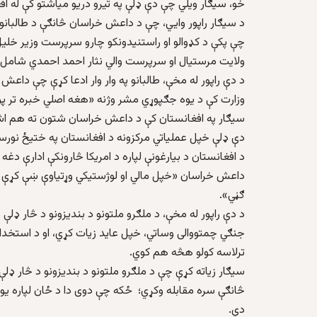
خو، سیګار ویلي چې دې ډلې په تیرو دریو میاشتو کې له اف
د سیګار راپور وايي، چې د داعش خراسان څانګې د طالبانو 
چې پکې د کډوالو او راستنیدونکو چارو سرپرست وزیر خلی
ولایت مرستیال او سرپرست والي نثار احمد احمدي شامل 
د دې راپور له مخې، طالبانو په وار وار ادعا کړې چې داعش
وزارت کې د یوه جګپوړي مشر وژنه «هغه اصلي خبره تر پو
سیګار په افغانستان کې د داعش خراسان شتون ته هم اشار
دې ډلې خپل عملیاتي مرکزونه د افغانستان په ختیځ نورستا
د افغانستان د بیارغونې لپاره د امریکا څارونکې ادارې دغه 
داعش خراسان «خپل مالي او لوژستیکي وړتیاوې ښې کړې دي، ا
ګڼي».
د دې راپور له مخې، د ملګرو ملتونو د بندیزونو د څار ډل
جنګي چمتووالی وساتي، خپل عاید زیات کړي، او د استخد
ترلاسه کولو هڅه هم کوي.
سیګار زیاته کړې چې د ملګرو ملتونو د بندیزونو د څار ډ
څانګې سره مقابله وکړي؛ ځکه چې دوی دا د ځان لپاره ی
دي.