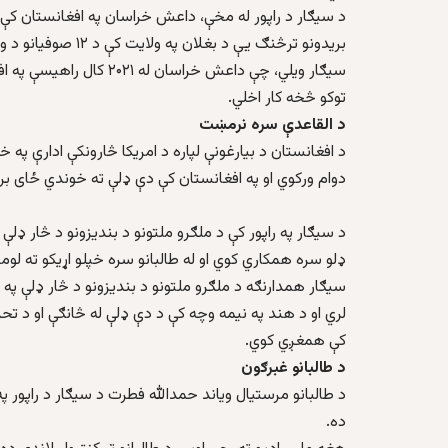
د سیګار د راپور له مخې، داعش خراسان په افغانستان کې د 
بریدونو ترڅنګ یې د بغلان په ولایت کې د ۱۲ صوفیانو د وژنې مسوولیت منلی دی.
سیګار ویلي، چې داعش خراسا
توکو څخه کار اخلي.
د القاعدې سره نرمښت
د افغانستان د بیارغونې لپاره د امریکا څارونکې ادارې په
دوام ورکوي او په افغانستان کې دې ډلې ته خوندي ځای برا
د سیګار په راپور کې د ملګرو ملتونو د بندیزونو د څار ډلې
ډلو سره همکاري کوي او له طالبانو سره خپلو اړیکو ته لوم
لري او د هند په نیمه وچه کې د دې ډلې له څانګې او د تحر
کې همغږي کوي.
د طالبانو غبرګون
د طالبانو مرستیال ویاند حمدالله فطرت د سیګار د راپور 
ده.