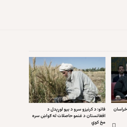
خراسان
فائو: د کرنیزو سرو د بیو لوړېدل د
افغانستان د غنمو حاصلات له ګواښ سره
مخ کوي