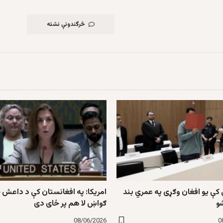
څرگندونې نشته
کې یو افغان وګړی په عمري بند
امریکا: په افغانستان کې د داعش 
و
ګواښ لا هم پر ځای دی
08/06/2026
0