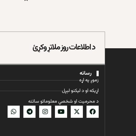
د اطلاعات روز ملاتړ وکړئ
رسانه
زموږ په اړه
اړیکه او د لیکنو لېږل
د محرمیت او شخصي معلوماتو ساتنه