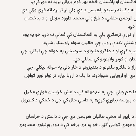
غانستان او پاکستان څخه بهر کوم بریالی برید نه دی کړی.
له واک ته رسیدو راهیسې د دې ډلې لږ تر لږه اته غړي وژلي دي،
ل الرحمن حقاني، د بلخ والي محمد داوود مزمل او د بدخشان
دي.
 او نورې ترهګرې ډلې په افغانستان کې فعالې نه دي، خو په یوه
ښتنې لاندې راولي چې طالبان سوله راوستلی شي».
ه کړې او د ملګرو ملتونو د سرمنشي په حواله چې لیکلي، چې
ن او کونړ ولایتونو کې ساتلي دي.
راز د ملګرو ملتونو د بندیزونو د څار ډلې په حواله لیکلي، چې
و اروپايي هیوادونه دا ډله د اروپا لپاره تر ټولو لوی ګواښ
ې دا هم ویلي، چې په لنډمهاله کې، داعش خراسان غواړي «خپل
ام پروسه پیاوړې کړي» په داسې حال کې چې د ځمکې د کنټرول
لې د راپور له مخې، طالبان هوډمن دي چې د داعش د خراسان
و وجودي ګواښ ګڼي، خو په دې برخه کې د دوی وړتیاوې محدودې