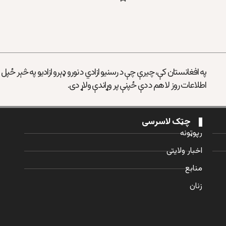
په افغانستان کې، چیرې چې د رسنیو ازادي د نورو ډېرو ازادیو په څېر ځپل
اطلاعات روز لا هم د دې ځپنې پر وړاندې ولاړ دی.
چټک لاسرسی
رپوټونه
اخبار ولایتی
منابع
زنان