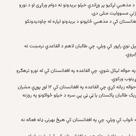
مذهبي لږکیو پر وړاندې خپلو بریدونو ته دوام ورکړی او د نورو
ن له ۲۰۲۱ کال راهیسې په افغانستان کې د مذهبي ځایونو د بریدونو لپاره له چاودیدونکو
 خپل نوي راپور کې ویلي، چې طالبان لاهم د القاعدې نرمښت ته
بروي.
 په حواله لیکل شوي، چې القاعده په افغانستان کې له نورو ترهګرو
ړیتوب ورکوي.
سیګار همدارنګه د ملګرو ملتونو د بندیزونو د څار ډلې په حواله زیاته کړې چې القاعده په افغانستان کې ۱۲ لوړ پوړي مشران
یک طالبان پاکستان یا ټي ټي پي سره د خپلو ځواکونو په روزنه
په ځواب کې ویلي، چې په افغانستان کې هیڅ بهرنۍ ډله فعاله نه