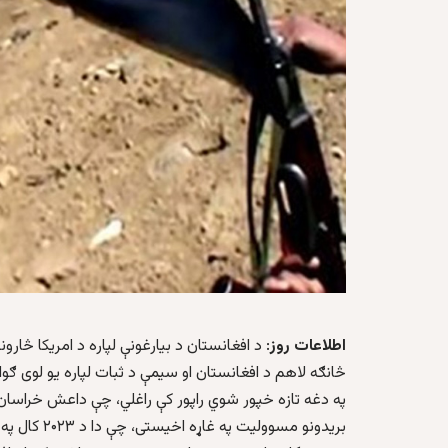
اطلاعات روز
: د افغانستان د بیارغونې لپاره د امریکا څا
څانګه لاهم د افغانستان او سیمې د ثبات لپاره یو لوی ګ
بریدونو مسوولیت په غاړه اخیستی، چې دا د ۲۰۲۳ کال په پرتله د دې ډلې د بریدونو نږدې ۴۰ سلنه زیات دي.