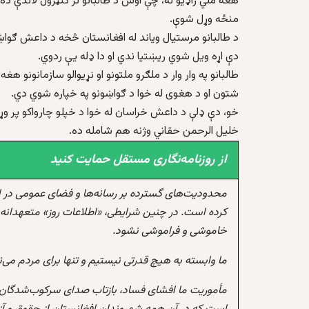
هغه ملي راډیو ته، چې اوس د طالبانو تر کنټرول لاندې د
منځه وړل شوې.
د طالبانو مرستیال ویاند له افغانستان څخه د داعش ګواښ
دې اړه ویل شوي ریښتیا ندي او دا ډله یې ردوي.
طالبانو په وار وار د ملګرو ملتونو او نړیوالو سازمانونو ه
شتون او د هغوی له خوا د ګواښونو په خپاره شوي دي.
خو، دې ډلې د داعش خراسان له خوا د خپلو چارواکو پر وړا
خلیل الرحمن حقاني وژنه هم شامله ده.
از روزنامه‌نگاری مستقل حمایت کنید
محدودیت‌های گسترده بر رسانه‌ها و فضای عمومی در 
کرده است. در چنین شرایطی، «اطلاعات روز» متعهدانه 
خاموشی و فراموشی نشود.
ما وابسته به هیچ قدرتی نیستیم و تنها برای مردم می‌
مأموریت ما افشای فساد، بازتاب صدای سرکوب‌شدگان،