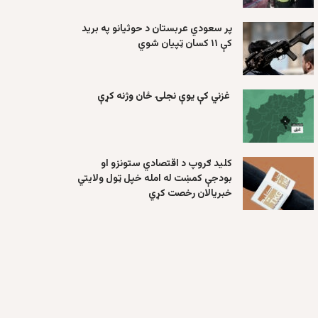
پر سعودي عربستان د حوثیانو په برید
کې ۱۱ کسان ټپیان شوي
غزني کې یوې نجلۍ ځان وژنه کړې
کلید ګروپ د اقتصادي ستونزو او
بودجې کمښت له امله خپل ټول ولایتي
خبریالان رخصت کړي