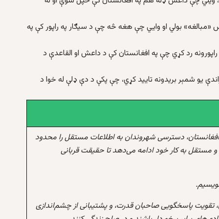
ه، ویلي چې داعش ډله هم په افغانستان کې ځپل شوې او له
 «مبالغه» بولي او وايي چې هغه څه چې د سیګار په راپور کې په
غه راپورونه رد کړي چې په افغانستان کې د داعش او القاعدې د
ندې یو شمېر بریدونه تایید کړي، چې پکې د دې ډلې له خوا د
افغانستان، دسترسی شهروندان به اطلاعات مستقل را محدود
و مستقل به کار خود ادامه می‌دهد تا حقیقت قربانی
نویسیم.
 تقویت پاسخگویی صاحبان قدرت، و پشتیبانی از چشم‌اندازی