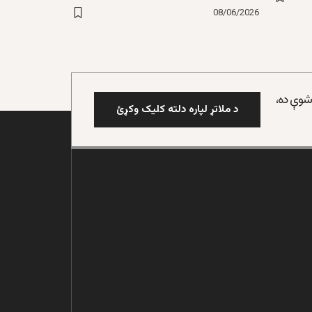
08/06/2026
 شوې ده،
د ملاتړ لپاره دلته کلیک وکړئ