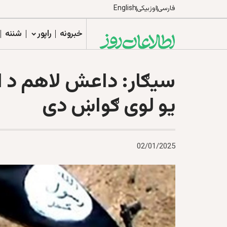
فارسی
اوزبیکی
English
خبرونه
راپور
شننه
سیګار: داعش لاهم د ا
یو لوی ګواښ دی
02/01/2025