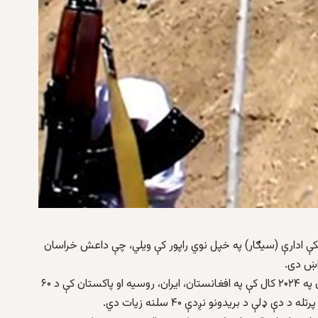
رونکې ادارې (سیګار) په خپل نوي راپور کې ویلي، چې داعش خراسان
واښ دی.
په دغه تازه خپور شوي راپور کې راغلي، چې داعش خراسان په ۲۰۲۴ کال کې په افغانستان، ایران، روسیه او پاکستان کې د ۶۰