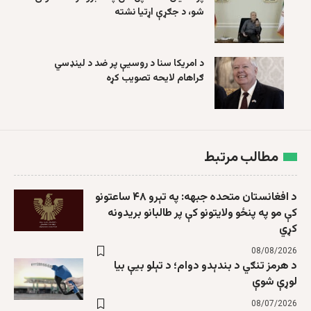
شو، د جګړې اړتیا نشته
د امریکا سنا د روسیې پر ضد د لینډسي
ګراهام لایحه تصویب کړه
مطالب مرتبط
د افغانستان متحده جبهه: په تېرو ۴۸ ساعتونو
کې مو په پنځو ولایتونو کې پر طالبانو بریدونه
کړي
08/08/2026
د هرمز تنګي د بندېدو دوام؛ د تېلو بیې بیا
لوړې شوې
08/07/2026