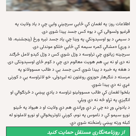
اطلاعات روز: په لغمان کې ځایي سرچینې وايي چې د یاد ولایت په
قرغیو ولسوالۍ کې د یوه کس جسد پیدا شوی دی.
د سیمې د یو اوسېدونکي په وینا چې یاد جسد تېره ورځ (پنجشنبه، ۱۵
د وري) «مشالې کمر» سیمه کې ځایي خلکو موندلی دی.
سرچینه زیاتوي چې تراوسه د وژل شوي کس د وژل کېدو لامل څرګند
نه دی او نه یې هم هویت معالوم دی چې د کوم ځای اوسېدونکی دی.
د هغه په خبره د پیدا شوي کس جسد یې د طالب مسوولانو په
مرسته د ننګرهار حوزوي روغتون ته لیږدولی، خو لاتراوسه یې د کورنۍ
غړي نه دي پيدا شوي.
بلخوا لغمان کې طالب مسوولینو تراوسه د یادې پېښې د څرنګوالي او
انګېزې په تړاو څه نه دي ویلي.
د یادونې وړ ده چې تر دې وړاندې هم دې ولایت او د هېواد په ځینو
نورو سیمو کې د ناموس په نوم، کورني تاوتریخوالي او نورو لاملونو له
کبله ورته پېښې رامنځته شوي دي.
از روزنامه‌نگاری مستقل حمایت کنید