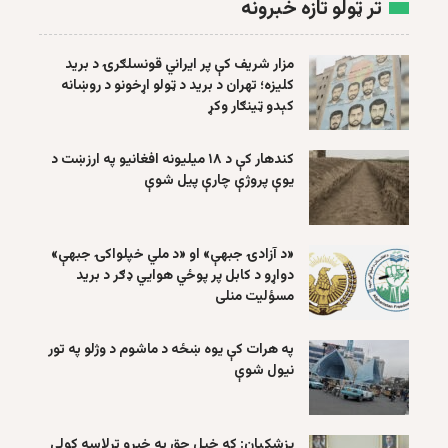
تر ټولو تازه خبرونه
مزار شریف کې پر ایراني قونسلګرۍ د برید
کلیزه؛ تهران د برید د ټولو اړخونو د روښانه
کېدو ټینګار وکړ
کندهار کې د ۱۸ میلیونه افغانیو په ارزښت د
یوې پروژې چارې پیل شوې
«د آزادۍ جبهې» او «د ملي خپلواکۍ جبهې»
دواړو د کابل پر پوځي هوايي ډګر د برید
مسؤلیت منلی
په هرات کې یوه ښځه د ماشوم د وژلو په تور
نیول شوې
پزشکیان: که خپل حق په خبرو ترلاسه کولی