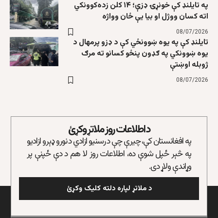
په تایلنډ کې خونړۍ ډزې؛ ۱۴ کلن زده‌کوونکي
اته کسان ووژل او بیا یې ځان وواژه
08/07/2026
تایلنډ کې په یوه ښوونځي کې د ډزو پرمهال د
یوه ښوونکي په ګډون پنځو کسانو ته مرګ
ژوبله اوښتې
08/07/2026
د اطلاعات روز ملاتړ وکړئ
په افغانستان کې، چیرې چې د رسنیو ازادي د نورو ډېرو ازادیو
په څېر ځپل شوې ده، اطلاعات روز لا هم د دې ځپنې پر
وړاندې ولاړ دی.
د ملاتړ لپاره دلته کلیک وکړئ