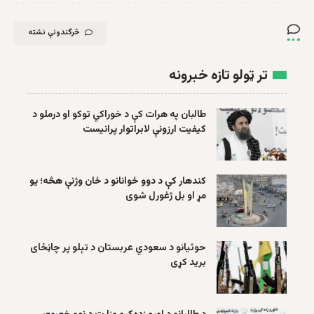
څرگندونې نشته
تر ټولو تازه خبرونه
طالبان په هرات کې د خوراکي توکو او درملو د
کیفیت ارزونې لابراتوار پرانیست
کندهار کې د دوو ځوانانو د ځان وژنې هڅه؛ یو
مړ او بل ژغورل شوی
حوثیانو د سعودي عربستان د تېلو پر چاڼځای
برید کړی