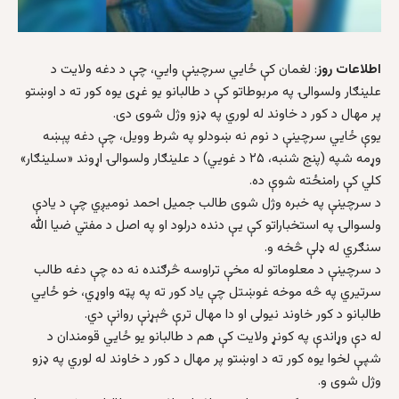
اطلاعات روز
: لغمان کې ځایي سرچینې وایي، چې د دغه ولایت د
علینګار ولسوالۍ په مربوطاتو کې د طالبانو یو غړی یوه کور ته د اوښتو
پر مهال د کور د خاوند له لوري په ډزو وژل شوی دی.
یوې ځایي سرچینې د نوم نه ښودلو په شرط وویل، چې دغه پېښه
وړمه شپه (پنج شنبه، ۲۵ د غویي) د علینګار ولسوالۍ اړوند «سلینګار»
کلي کې رامنځته شوې ده.
د سرچینې په خبره وژل شوی طالب جمیل احمد نومیږي چې د یادې
ولسوالۍ په استخباراتو کې یې دنده درلود او په اصل د مفتي ضیا الله
سنګري له ډلې څخه و.
د سرچینې د معلوماتو له مخې تراوسه څرګنده نه ده چې دغه طالب
سرتیري په څه موخه غوښتل چې یاد کور ته په پټه واوړي، خو ځایي
طالبانو د کور خاوند نیولی او دا مهال ترې څېړنې روانې دي.
له دې وړاندې په کونړ ولایت کې هم د طالبانو یو ځایي قومندان د
شپې لخوا یوه کور ته د اوښتو پر مهال د کور د خاوند له لوري په ډزو
وژل شوی و.