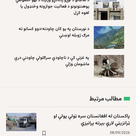
د طالبانو د لوړو زده‌کړو وزارت د نهو خصوصي
پوهنتونونو د فعالیت جوازونه وځنډول یا
لغوه کړل
د نورستان په یو کان چاودنه؛دوو کسانو ته
مرګ ژوبله اوښتې
په غزني کې د ناچاودې سرګلولې چاودنې درې
ماشومان وژلي
مطالب مرتبط
پاکستان له افغانستان سره ټولې پولې او
ټرانزیټي لارې بېرته پرانیزي
08/09/2026