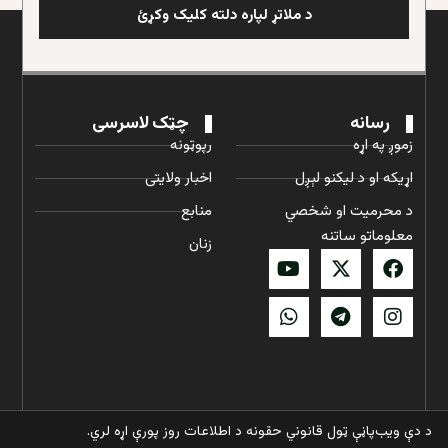
د ملاتړ لپاره دلته کلیک وکړئ
رسانه
چټک لاسرسی
زموږ په اړه
رپوټونه
اړیکه او د لیکنو لېږل
اخبار ولایتی
د محرمیت او شخصي
منابع
معلوماتو ساتنه
زنان
د دې ویب‌پاڼې ټول قانوني حقونه د اطلاعات روز پورې اړه لري.