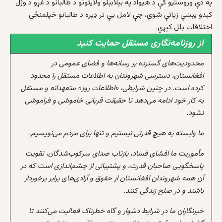
په دې وروستیو کې د هیواد په بېلابېلو ولایتونو د طالبانو د غړو د وژل
کېدو پېښې زیاتې شوي، چې لامل یې تر ډیره د طالبانو خپلمنځي
اختلافات بلل کېږي.
از روزنامه‌نگاری مستقل حمایت کنید
محدودیت‌های گسترده بر رسانه‌ها و فضای عمومی در
افغانستان، دسترسی شهروندان به اطلاعات مستقل را محدود
کرده است. در چنین شرایطی، «اطلاعات روز» متعهدانه و مستقل
به کار خود ادامه می‌دهد تا حقیقت قربانی خاموشی و فراموشی
نشود.
ما وابسته به هیچ قدرتی نیستیم و تنها برای مردم می‌نویسیم.
مأموریت ما افشای فساد، بازتاب صدای سرکوب‌شدگان، تقویت
پاسخگویی صاحبان قدرت، و پشتیبانی از چشم‌اندازی است که در
آن همه شهروندان افغانستان از حقوق و آزادی‌های برابر برخوردار
باشند و در صلح زندگی کنند.
خبرنگاران ما در شرایط دشوار و گاه خطرناک فعالیت می‌کنند تا