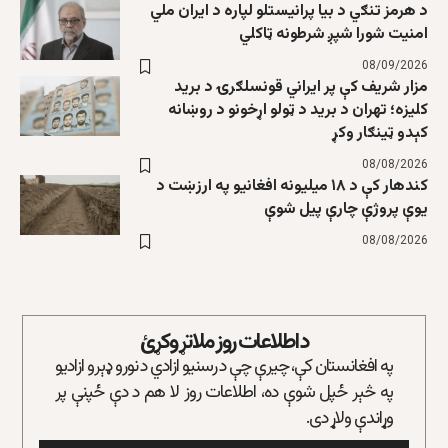
د هرمز تنګي د بیا پرانیستلو لپاره د ایران ملي
امنیت شورا شپږ شرطونه ټاکلي
08/09/2026
مزار شریف کې پر ایراني قونسلګرۍ د برید
کلیزه؛ تهران د برید د ټولو اړخونو د روښانه
کېدو ټینګار وکړ
08/08/2026
کندهار کې د ۱۸ میلیونه افغانیو په ارزښت د
یوې پروژې چارې پیل شوې
08/08/2026
د اطلاعات روز ملاتړ وکړئ
په افغانستان کې، چیرې چې د رسنیو ازادي د نورو ډېرو ازادیو
په څېر ځپل شوې ده، اطلاعات روز لا هم د دې ځپنې پر
وړاندې ولاړ دی.