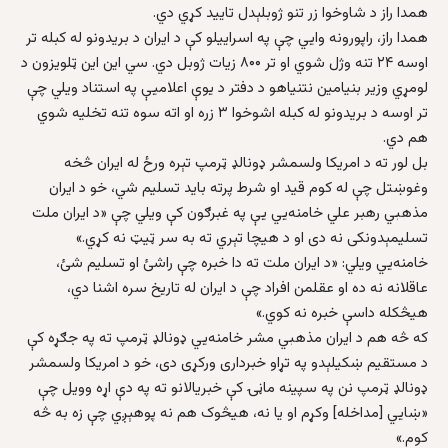
همدا راز د شاوخوا زر تنو ژوبلېدل تایید کړي دي.
همدا راز، راپورونه وایي چې په اسراییلو کې د ایران د بریدونو له کبله تر
اوسه ۲۴ تنه وژل شوي او تر ۸۰۰ زیات ژوبل دي. سي این این ټلویزون د
لومړي وزیر بنیامین نتنیاهو د دفتر د یوې اعلامیې په استناد ویلي چې
تر اوسه د بریدونو له کبله اشوخوا ۳ زره او اته سوه تنه تخلیه شوي
هم دي.
بل لور ته د امریکا ولسمشر ډونالډ ټرمپ تېره ورځ له ایران څخه
وغوښتل چې له کوم قید او شرط پرته باید تسلیم شي، خو د ایران
مذهبي رهبر علي خامنه‌یي یې په غبرګون کې ویلي چې «د ایران ملت
تسلیمېدونکی نه دی او د هیچا تېري ته به سر ټیټ نه کړي.»
خامنه‌یي ویلي: «د ایران ملت ته دا خبره چې راشئ او تسلیم شئ،
عاقلانه نه ده او عقلمن افراد چې د ایران له تاریخ سره اشنا دي،
هیڅکله داسې خبره نه کوي.»
که څه هم د ایران مذهبي مشر خامنه‌یي ډونالډ ټرمپ ته په جګړه کې
د مستقیم ښکیلېدو په تړاو خبرداری ورکړی دی، خو د امریکا ولسمشر
ډونالډ ټرمپ نن په سپینه ماڼۍ کې خبریالانو ته په دې اړه وویل چې
«ښایي [مداخله] وکړم او یا نه، هیڅوک هم نه پوهېږي چې زه به څه
کوم.»