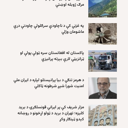
مرګ ژوبله اوښتې
په غزني کې د ناچاودې سرګلولې چاودنې درې
ماشومان وژلي
پاکستان له افغانستان سره ټولې پولې او
ټرانزیټي لارې بېرته پرانیزي
د هرمز تنګي د بیا پرانیستلو لپاره د ایران ملي
امنیت شورا شپږ شرطونه ټاکلي
مزار شریف کې پر ایراني قونسلګرۍ د برید
کلیزه؛ تهران د برید د ټولو اړخونو د روښانه
کېدو ټینګار وکړ