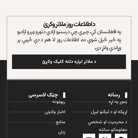
د اطلاعات روز ملاتړ وکړئ
په افغانستان کې، چیرې چې د رسنیو ازادي د نورو ډېرو ازادیو
په څېر ځپل شوې ده، اطلاعات روز لا هم د دې ځپنې پر
وړاندې ولاړ دی.
د ملاتړ لپاره دلته کلیک وکړئ
رسانه
چټک لاسرسی
زموږ په اړه
رپوټونه
اړیکه او د لیکنو لېږل
اخبار ولایتی
د محرمیت او شخصي
منابع
معلوماتو ساتنه
زنان