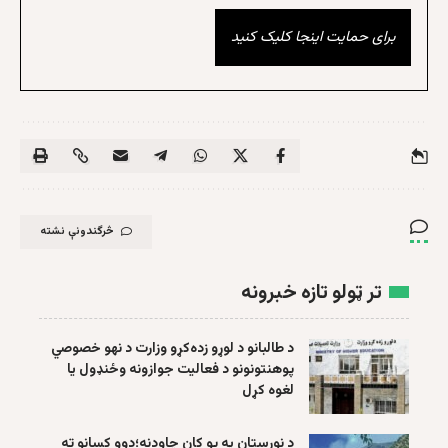
برای حمایت اینجا کلیک کنید
څرگندونې نشته
تر ټولو تازه خبرونه
د طالبانو د لوړو زده‌کړو وزارت د نهو خصوصي
پوهنتونونو د فعالیت جوازونه وځنډول یا
لغوه کړل
د نورستان په یو کان چاودنه؛دوو کسانو ته