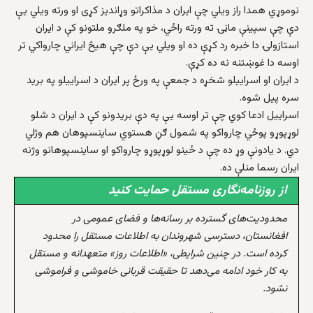
نوموړي همدا راز ویلي چې ایران د مذاکراتو وړاندیز کړی او ورته ویلي یې
دې چې سپینې ماڼۍ ته ورته راځي، خو په ملګرو ملتونو کې د ایران
استازولۍ دا خبره رد کړې ده او ویلي یې دې چې هیڅ ایراني چارواکي تر
اوسه دا غوښتنه نه ده کړې.
د ایران او اسراییلو شخړه د جمعې په ورځ پر ایران د اسراییلو په برید
سره پیل شوه.
اسراییل ادعا کوي چې تر اوسه یې په دې بریدونو کې د ایران د شلو
لوړپوړو پوځي چارواکو په شمول ګڼ هستوي ساینسپوهان هم وژلي
دي. د یادونې وړ ده چې د ځینو لوړپوړو چارواکو او ساینسپوهانو وژنه
ایران رسما منلې ده.
از روزنامه‌نگاری مستقل حمایت کنید
محدودیت‌های گسترده بر رسانه‌ها و فضای عمومی در
افغانستان، دسترسی شهروندان به اطلاعات مستقل را محدود
کرده است. در چنین شرایطی، «اطلاعات روز» متعهدانه و مستقل
به کار خود ادامه می‌دهد تا حقیقت قربانی خاموشی و فراموشی
نشود.