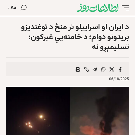
Aa
د ایران او اسراییلو تر منځ د توغندیزو
بریدونو دوام؛ د خامنه‌یي غبرګون:
تسلیمېږو نه
06/18/2025