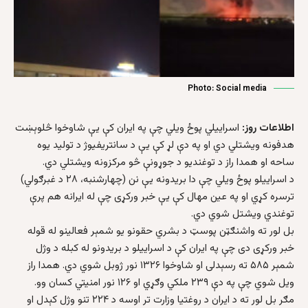
Photo: Social media
اطلاعات روز:
اسراییلي پوځ ویلي چې په ایران کې یې شاوخوا څلوېښت
هدفونه ویشتلي دي او په دې لړ کې یې د سانتریفیوژ د تولید یوه
ساحه او همدا راز د توغندیو د جوړونې څو مرکزونه ویشتلي دي.
د اسراییلو پوځ ویلي چې دا بریدونه یې نن (چهارشنبه، ۲۸ د غبرګولي)
ترسره کړي او په عین مهال کې یې خبر ورکړی چې له ایرانه هم پرې
توغندي ویشتل شوي دي.
بل لور ته واشنګټن پوسټ د بشري حقونو یو شمېر فعالینو له قوله
خبر ورکړی دی چې په ایران کې د اسراییلو د بریدونو له کبله د وژل
شمېر ۵۸۵ ته رسېدلی او شاوخوا ۱۳۲۶ نور ژوبل شوي دي. همدا راز
ویل شوي چې په دې ۲۳۹ ملکي وګړي او ۱۲۶ نور امنیتي کسان وو.
مګر بل لور ته د ایران د روغتیا وزارت تر اوسه د ۲۲۴ تنو وژل کېدل او