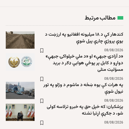
مطالب مرتبط
کندهار کې د ۱۸ میلیونه افغانیو په ارزښت د
یوې پروژې چارې پیل شوې
08/08/2026
«د آزادۍ جبهې» او «د ملي خپلواکۍ جبهې»
دواړو د کابل پر پوځي هوايي ډګر د برید
مسؤلیت منلی
08/08/2026
په هرات کې یوه ښځه د ماشوم د وژلو په تور
نیول شوې
08/08/2026
پزشکیان: که خپل حق په خبرو ترلاسه کولی
شو، د جګړې اړتیا نشته
08/08/2026