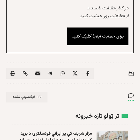
در کنار حقیقت بایستید
از اطلاعات روز حمایت کنید
برای حمایت اینجا کلیک کنید
څرگندونې نشته
تر ټولو تازه خبرونه
مزار شریف کې پر ایراني قونسلګرۍ د برید