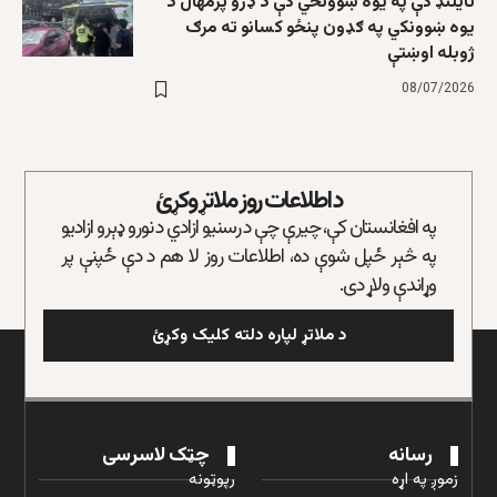
تایلنډ کې په یوه ښوونځي کې د ډزو پرمهال د
یوه ښوونکي په ګډون پنځو کسانو ته مرګ
ژوبله اوښتې
08/07/2026
د اطلاعات روز ملاتړ وکړئ
په افغانستان کې، چیرې چې د رسنیو ازادي د نورو ډېرو ازادیو
په څېر ځپل شوې ده، اطلاعات روز لا هم د دې ځپنې پر
وړاندې ولاړ دی.
د ملاتړ لپاره دلته کلیک وکړئ
رسانه
چټک لاسرسی
زموږ په اړه
رپوټونه