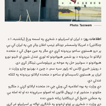
Photo: Tasneem
اطلاعات روز:
د ایران او اسراییلو د شخړې په لسمه ورځ (یکشنبه، ۱ د
چنګاښ) د امریکا ولسمشر ډونالډ ټرمپ اعلان وکړ چې په ایران کې یې
پر درو هستوي ساحو بریدونه کړي دي مګر په عین مهال کې د متحده
ایالاتو دا بریدونه د یو شمېر هیوادونو له لوري غندل شوي او ځینو نورو
هیوادونو د سولییز حل په موخه پر ډیپلوماسۍ ټینګار کړی دی.
د رویټرز خبري اژانس له راپور سره سم، د چین د بهرنیو چارو وزارت د
ایران پر هستوي تاسیساتو او ساحو د متحده ایالاتو بریدونه په کلکه
غندلي دي.
دې وزارت په یوه اعلامیه کې ویلي چې «د متحده ایالاتو کړنې د ملګرو
ملتونو د منشور او د نړیوال قانون له اصولو سرغړونه ده او له امله یې
په منځني ختیځ کې ترینګلتیا زیاته شوې ده.»
دې وزارت د شخړې پر ټولو اړخونو په ځانګړې توګه پر اسراییلو غږ کړی