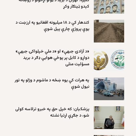
کلیزه؛ تهران د برید د ټولو اړخونو د روښانه
کېدو ټینګار وکړ
کندهار کې د ۱۸ میلیونه افغانیو په ارزښت د
یوې پروژې چارې پیل شوې
«د آزادۍ جبهې» او «د ملي خپلواکۍ جبهې»
دواړو د کابل پر پوځي هوايي ډګر د برید
مسؤلیت منلی
په هرات کې یوه ښځه د ماشوم د وژلو په تور
نیول شوې
پزشکیان: که خپل حق په خبرو ترلاسه کولی
شو، د جګړې اړتیا نشته