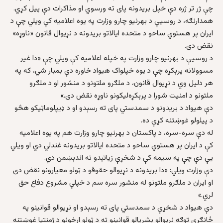
چې ژر تر ژره دې خپل بریدونه پای ته ورسوي او مذاکرات دې پیل کړي.
همدارنګه، د روسیې د بهرنیو چارو وزارت په یوه اعلامیه کې ویلي چې د
ایران پر هستوي ساحو د متحده ایالاتو بریدونه د نړیوال قانون «ناوړه»
نقض دی.
د روسیې د بهرنیو چارو وزارت په خپله اعلامیه کې ویلي چې «دا غیر
مسوولانه پرېکړه چې د یوه خپلواک هیواد خاوره دې بمبار شي، که په
هر دلیل وي د نړیوال قانون، د ملګرو ملتونو د منشور او د ملګرو
ملتونو د امنیت شورا د پرېکړه‌لیکونو ناوړه نقض دی.»
دې هیواد د بریدونو د سمدستي پای ته رسېدو او د ډیپلوماټیکو هڅو
د پیلولو غوښتنه کړې ده.
له دې سره-سره، د پاکستان د بهرنیو چارو وزارت هم په یوه اعلامیه
کې د ایران پر هستوي ساحو د متحده ایالاتو بریدونه غندلي دي او ویلي
یې دې چې په سیمه کې د شخړې زیاتېدو ته اندېښمن دي.
دې وزارت ویلي: «دا بریدونه د نړیوالو حقوقو د ټولو معیارونو نقض دی
او ایران د ملګرو ملتونو له منشور سره سم د خپلې مشروع دفاع حق
لري.»
دې هیواد د شخړې د سمدستي پای ته رسېدو او نړیوالو قوانینو په
ځانګړې توګه نړیوالو بشرپالو قوانینو ته د ټولو اړخونو د ژمنتیا غوښتنه