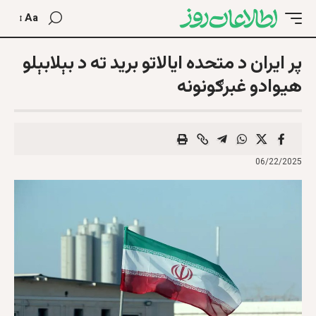
Aa
پر ایران د متحده ایالاتو برید ته د بېلابېلو
هیوادو غبرګونونه
06/22/2025