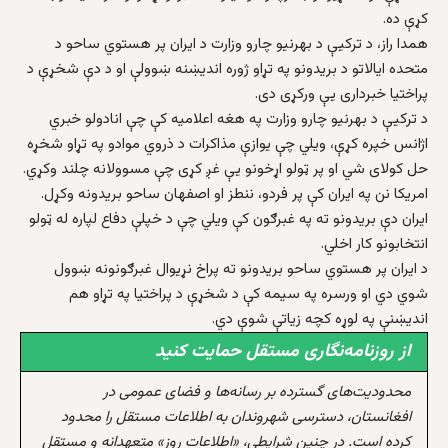
کړې ده.
همدا راز، د ترکیې د بهرنیو چارو وزارت د ایران پر هستوي ساحو د
متحده ایالاتو د بریدونو په تړاو ژوره اندیښنه ښوولې او د دې شخړې د
پراختیا خبرداری یې ورکړی دی.
د ترکیې د بهرنیو چارو وزارت په هغه اعلامیه کې چې انادولو خبري
اژانس خپره کړې، ویلي چې یوازې مذاکرات د ذروي موادو په تړاو شخړه
حل کولای شي او پر ټولو اړخونو یې غږ کړی چې مسوولانه چلند وکړي.
امریکا نن په ایران کې پر فردو، ننطز او اصفهان ساحو بریدونه وکړل.
ایران دې بریدونو ته په غبرګون کې ویلي چې د خپلې دفاع لپاره له ټولو
انتخابونو کار اخلي.
د ایران پر هستوي ساحو بریدونو ته پراخ نړیوال غبرګونونه ښوول
شوي دي او ورسره په سیمه کې د شخړې د پراختیا په تړاو هم
اندیښنې په لوړه کچه زیاتې شوې دي.
از روزنامه‌نگاری مستقل حمایت کنید
محدودیت‌های گسترده بر رسانه‌ها و فضای عمومی در
افغانستان، دسترسی شهروندان به اطلاعات مستقل را محدود
کرده است. در چنین شرایطی، «اطلاعات روز» متعهدانه و مستقل