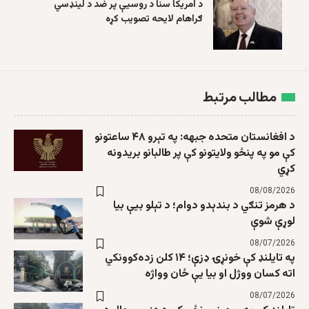
د امریکا سنا د روسیې پر ضد د لینډسي
ګراهام لایحه تصویب کړه
مطالب مرتبط
د افغانستان متحده جبهه: په تېرو ۴۸ ساعتونو
کې مو په پنځو ولایتونو کې پر طالبانو بریدونه
کړي
08/08/2026
د هرمز تنګي د بندېدو دوام؛ د تېلو بیې بیا
لوړې شوې
08/07/2026
په تایلنډ کې خونړۍ ډزې؛ ۱۴ کلن زده‌کوونکي
اته کسان ووژل او بیا یې ځان وواژه
08/07/2026