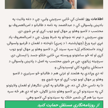
اطلاعات روز
: لغمان کې ځايي سرچینې وایي، چې د دغه ولایت په
بادپښ ولسوالۍ کې د عبدالصمد په نامه د طالبانو د امربالعمروف یو
محتسب د لامبو وهلو پر مهال اوبو ډوب کړی او مړ شوی دی.
یوې سرچینې د نوم نه ښودلو په شرط وویل، چې د امربالمعروف یاد
غړی تېره ورځ (چهارشنبه، ۱ د زمري) ناوخته د لغمان د قرغیو ولسوالۍ
اړوند «استحکام پُل» سره سیند کې د لامبو وهلو پر مهال اوبو ډوب
کړی او له څو ساعتونو وروسته یې ځایي خلکو جسد را اېستلی دی.
سرچینه زیاتوي، چې مړ شوی محتسب په اصل د پادپښ ولسوالۍ د
«سنځلې پتاوې» کلي اوسېدونکی و.
له دې وړاندې په هلمند او غزني هم د طالبانو څو سرتیري د لامبو
وهلو پر مهال اوبو ډوب کړي او مړه شوي وو.
دا په داسې حال کې ده، چې طالبانو په کونړ، ننګرهار او لغمان ولایتونو
کې په سیندونو کې پر لامبو وهلو بندېز لګولی، خو له دې هر څه سره
سره بیا هم ګڼ شمېر خلک په سیندونو کې لامبو وهي.
از روزنامه‌نگاری مستقل حمایت کنید