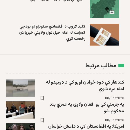
کلید ګروپ د اقتصادي ستونزو او بودجې
کمښت له امله خپل ټول ولایتي خبریالان
رخصت کړي
مطالب مرتبط
کندهار کې دوه ځوانان اوبو کې د ډوبېدو له
امله مړه شوي
08/06/2026
په جرمني کې یو افغان وګړی په عمري بند
محکوم شو
08/06/2026
امریکا: په افغانستان کې د داعش خراسان