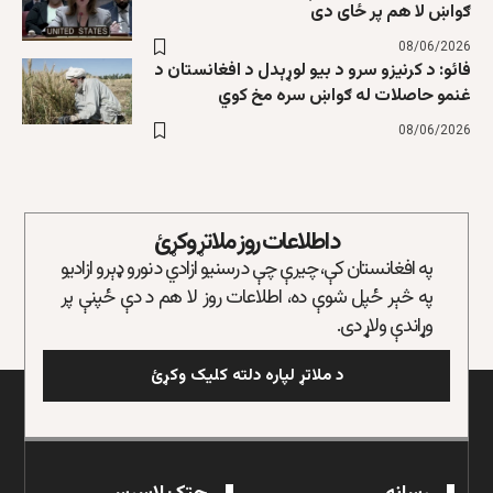
ګواښ لا هم پر ځای دی
08/06/2026
فائو: د کرنیزو سرو د بیو لوړېدل د افغانستان د
غنمو حاصلات له ګواښ سره مخ کوي
08/06/2026
د اطلاعات روز ملاتړ وکړئ
په افغانستان کې، چیرې چې د رسنیو ازادي د نورو ډېرو ازادیو
په څېر ځپل شوې ده، اطلاعات روز لا هم د دې ځپنې پر
وړاندې ولاړ دی.
د ملاتړ لپاره دلته کلیک وکړئ