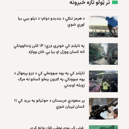
تر ټولو تازه خبرونه
د هرمز تنګي د بندېدو دوام؛ د تېلو بیې بیا
لوړې شوې
په تایلنډ کې خونړۍ ډزې؛ ۱۴ کلن زده‌کوونکي
اته کسان ووژل او بیا یې ځان وواژه
تایلنډ کې په یوه ښوونځي کې د ډزو پرمهال د
یوه ښوونکي په ګډون پنځو کسانو ته مرګ
ژوبله اوښتې
پر سعودي عربستان د حوثیانو په برید کې ۱۱
کسان ټپیان شوي
غزني کې یوې نجلۍ ځان وژنه کړې