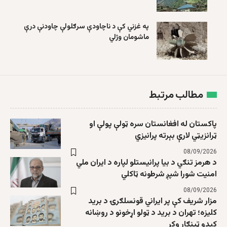
په غزني کې د ناچاودې سرګلولې چاودنې درې
ماشومان وژلي
مطالب مرتبط
پاکستان له افغانستان سره ټولې پولې او
ټرانزیټي لارې بېرته پرانیزي
08/09/2026
د هرمز تنګي د بیا پرانیستلو لپاره د ایران ملي
امنیت شورا شپږ شرطونه ټاکلي
08/09/2026
مزار شریف کې پر ایراني قونسلګرۍ د برید
کلیزه؛ تهران د برید د ټولو اړخونو د روښانه
کېدو ټینګار وکړ