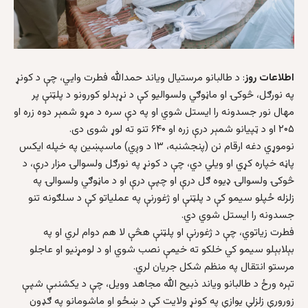
اطلاعات روز
: د طالبانو مرستیال ویاند حمدالله فطرت وایي، چې د کونړ
په نورګل، څوکۍ او ماڼوګي ولسوالیو کې د نړېدلو کورونو د‌ پلټنې پر
مهال نور جسدونه را ایستل شوي او په دې سره د مړو شمېر دوه زره او
۲۰۵ او د ټپیانو شمېر درې زره او ۶۴۰ تنو ته لوړ شوی دی.
نوموړي دغه ارقام نن (پنجشنبه، ۱۳ د وږي) ماسپښین په خپله ایکس
پاڼه خپاره کړي او ویلي دي، چې د کونړ په نورګل ولسوالۍ مزار درې، د
څوکۍ ولسوالۍ ډيوه ګل درې او چپې درې او د ماڼوګي ولسوالۍ په
زلزله ځپلو سیمو کې د پلټنې او ژغورنې په عملياتو کې د سلګونه تنو
جسدونه را ايستل شوي دي.
فطرت زیاتوي، چې د ژغورنې او پلټنې هڅې لا هم دوام لري او په
بېلابېلو سيمو کي خلکو ته خيمې نصب شوي او د لومړنيو او عاجلو
مرستو انتقال په منظم شکل جريان لري.
تېره ورځ د طالبانو ویاند ذبیح الله مجاهد وویل، چې د یکشنبې شپې
زورورې زلزلې یوازې په کونړ ولایت کې د ښځو او ماشومانو په ګډون