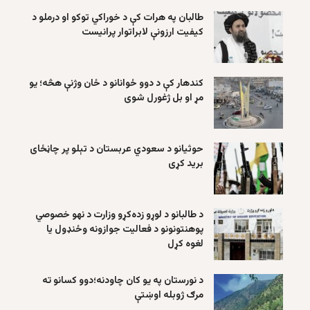
طالبان په هرات کې د خوراکي توکو او درملو د
کیفیت ارزونې لابراتوار پرانیست
کندهار کې د دوو ځوانانو د ځان وژنې هڅه؛ یو
مړ او بل ژغورل شوی
حوثیانو د سعودي عربستان د تېلو پر چاڼځای
برید کړی
د طالبانو د لوړو زده‌کړو وزارت د نهو خصوصي
پوهنتونونو د فعالیت جوازونه وځنډول یا
لغوه کړل
د نورستان په یو کان چاودنه؛دوو کسانو ته
مرګ ژوبله اوښتې