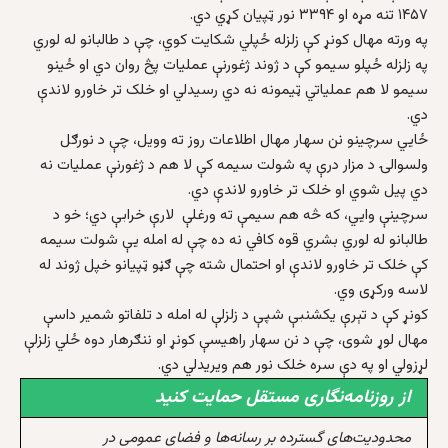
۱۴۵۷ تنه مړه او ۳۳۹۴ نور ټپیان کړي دي.
په ورته مهال کونړ کې زلزله ځپلي شکایت کوي، چې د طالبانو له لوري
په زلزله ځپلو سیمو کې د ژوند ژغورنې عملیات پڅ روان دي او ځینو
سیمو لا هم عملیاتي ټیمونه نه دي رسیدلي او خلک تر خاورو لاندې
دي.
ځايي سرچینو نن سهار مهال اطلاعات روز ته وویل، چې د نورګل
ولسوالۍ د مزار درې په شولت سیمه کې لا هم د ژغورنې عملیات نه
دي پیل شوي او خلک تر خاورو لاندې دي.
سرچینې وايي، که څه هم سیمې ته ورغلې لارې خرابې دي؛ خو د
طالبانو له لوري بشري قوه کافي نه ده چې له امله یې شولت سیمه
کې خلک تر خاورو لاندې او احتمال شته چې ګڼو ټپیانو خپل ژوند له
لاسه ورکړی وي.
کونړ کې د تېرې یکشنبې شپې د زلزلې له امله د تلفاتو شمیر داسې
مهال لوړ شوی، چې د نن سهار راهیسې کونړ او ننګرهار دوه ځلي زلزلې
لړزولي او په دې سره خلک نور هم ویریدلي دي.
از روزنامه‌نگاری مستقل حمایت کنید
محدودیت‌های گسترده بر رسانه‌ها و فضای عمومی در