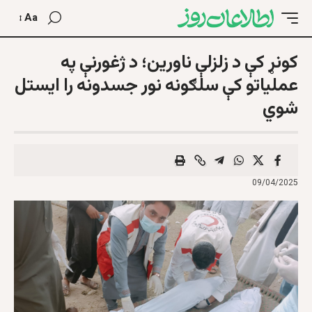
Aa
کونړ کې د زلزلې ناورین؛ د ژغورنې په
عملیاتو کې سلګونه نور جسدونه را ایستل
شوي
09/04/2025