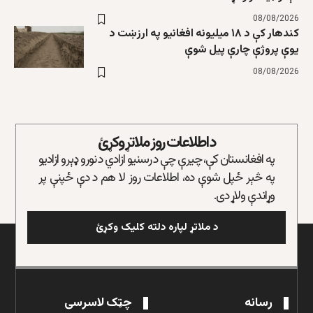
08/08/2026
کندهار کې د ۱۸ میلیونه افغانیو په ارزښت د
یوې پروژې چارې پیل شوې
08/08/2026
د اطلاعات روز ملاتړ وکړئ
په افغانستان کې، چیرې چې د رسنیو ازادي د نورو ډېرو ازادیو
په څېر ځپل شوې ده، اطلاعات روز لا هم د دې ځپنې پر
وړاندې ولاړ دی.
د ملاتړ لپاره دلته کلیک وکړئ
رسانه
چټک لاسرسی