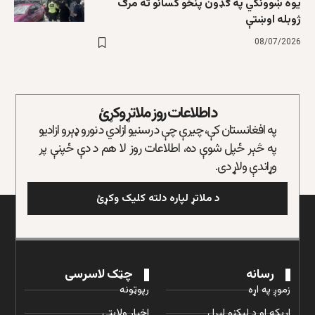
یوه ښوونکي په ګډون پنځو کسانو ته مرګ
ژوبله اوښتې
08/07/2026
د اطلاعات روز ملاتړ وکړئ
په افغانستان کې، چیرې چې د رسنیو ازادي د نورو ډېرو ازادیو
په څېر ځپل شوې ده، اطلاعات روز لا هم د دې ځپنې پر
وړاندې ولاړ دی.
د ملاتړ لپاره دلته کلیک وکړئ
رسانه
چټک لاسرسی
زموږ په اړه
رپوټونه
اړیکه او د لیکنو لېږل
اخبار ولایتی