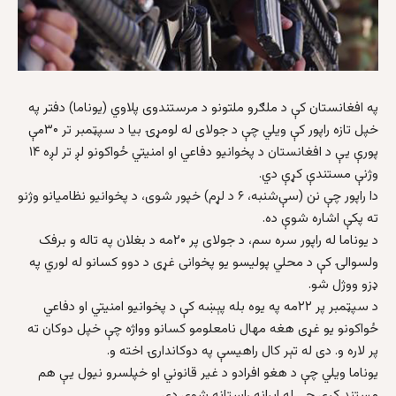
په افغانستان کې د ملګرو ملتونو د مرستندوی پلاوي (یوناما) دفتر په
خپل تازه راپور کې ویلي چې د جولای له لومړۍ بیا د سپټمبر تر ۳۰مې
پورې یې د افغانستان د پخوانيو دفاعي او امنیتي ځواکونو لږ تر لږه ۱۴
وژنې مستندې کړې دي.
دا راپور چې نن (سې‌شنبه، ۶ د لړم) خپور شوی، د پخوانیو نظامیانو وژنو
ته پکې اشاره شوې ده.
د یوناما له راپور سره سم، د جولای پر ۲۰مه د بغلان په تاله و برفک
ولسوالۍ کې د محلي پولیسو یو پخوانی غړی د دوو کسانو له لوري په
ډزو ووژل شو.
د سپټمبر پر ۲۲مه په یوه بله پېښه کې د پخوانیو امنیتي او دفاعي
ځواکونو یو غړی هغه مهال نامعلومو کسانو وواژه چې خپل دوکان ته
پر لاره و. دی له تېر کال راهیسې په دوکاندارۍ اخته و.
یوناما ویلي چې د هغو افرادو د غیر قانوني او خپلسرو نیول یې هم
مستند کړي چې له ایرانه راستانه شوي دي.