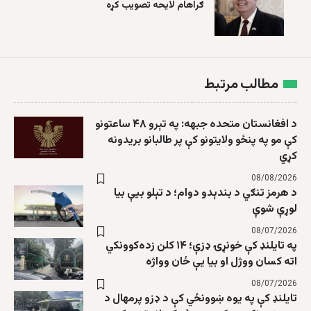
ګراهام لایحه تصویب کړه
مطالب مرتبط
د افغانستان متحده جبهه: په تېرو ۴۸ ساعتونو
کې مو په پنځو ولایتونو کې پر طالبانو بریدونه
کړي
08/08/2026
د هرمز تنګي د بندېدو دوام؛ د تېلو بیې بیا
لوړې شوې
08/07/2026
په تایلنډ کې خونړۍ ډزې؛ ۱۴ کلن زده‌کوونکي
اته کسان ووژل او بیا یې ځان وواژه
08/07/2026
تایلنډ کې په یوه ښوونځي کې د ډزو پرمهال د