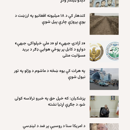
کېدو ټینګار وکړ
کندهار کې د ۱۸ میلیونه افغانیو په ارزښت د
یوې پروژې چارې پیل شوې
«د آزادۍ جبهې» او «د ملي خپلواکۍ جبهې»
دواړو د کابل پر پوځي هوايي ډګر د برید
مسؤلیت منلی
په هرات کې یوه ښځه د ماشوم د وژلو په تور
نیول شوې
پزشکیان: که خپل حق په خبرو ترلاسه کولی
شو، د جګړې اړتیا نشته
د امریکا سنا د روسیې پر ضد د لینډسي