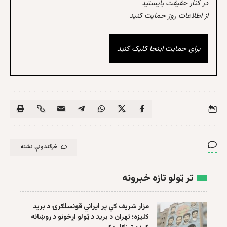
در کنار حقیقت بایستید
از اطلاعات روز حمایت کنید
برای حمایت اینجا کلیک کنید
څرگندونې نشته
تر ټولو تازه خبرونه
مزار شریف کې پر ایراني قونسلګرۍ د برید
کلیزه؛ تهران د برید د ټولو اړخونو د روښانه