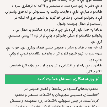
د دې دفتر له راپور سره سم، د سپټمبر پر ۲۹مه له ترهګرۍ سره د
طالبانو د مبارزې ادارې د فاریاب ولایت په سبزپوش او اندخوی ولسوالۍ
کې د پخوانیو امنیتي او دفاعي ځواکونو یو شمېر غړي له ایرانه تر
راستنېدو لږ مهال وروسته ونیول.
یوناما په خپل راپور کې ویلي چې د تېرو درو میاشتو پر مهال یې د
پخوانیو نظامیانو او ملکي چارواکو د وژنې لږ تر لږه ۲۱ پېښې مستندې
کړې دي.
که څه هم د طالبانو مشر د عمومي بښنې فرمان ورکړی دی، خو له دې
سره-سره په تېرو څلورو کلونو کې د پخوانیو نظامیانو نیونې او وژنې
روانې وې.
طالبان د دې ډله لوري انتقامي وژنې ردوي او د دې وژنو اغېز شخصي
انګیزې ګڼي.
از روزنامه‌نگاری مستقل حمایت کنید
محدودیت‌های گسترده بر رسانه‌ها و فضای عمومی در
افغانستان، دسترسی شهروندان به اطلاعات مستقل را محدود
کرده است. در چنین شرایطی، «اطلاعات روز» متعهدانه و مستقل
به کار خود ادامه می‌دهد تا حقیقت قربانی خاموشی و فراموشی