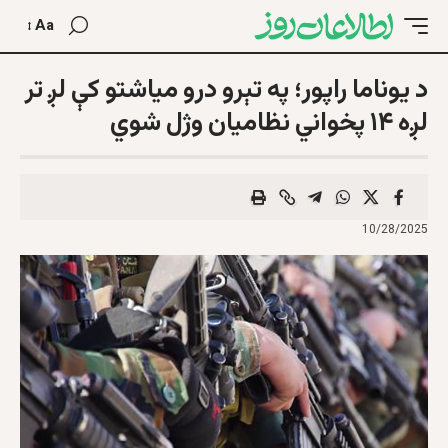
Aa
د یوناما راپور؛ په تېرو درو میاشتو کې لږ تر
لږه ۱۴ پخواني نظامیان وژل شوي
10/28/2025