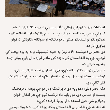
اطلاعات روز
: د اروپایي ټولنې دفتر د سولې او پرمختګ لپاره د علم
نړیوالې ورځې په مناسبت ویلي، چې په علم پانګونه او د افغانستان د
زده‌کوونکو او استادانو ملاتړ، د یو باثباته او سوکاله راتلونکي تر ټولو
پیاوړې لار ده.
دې دفتر نن (دوشنبه، ۱۹ د لړم) په خپله فیسبوک پاڼه په یوه پیغام کې
لیکلي، چې په افغانستان کې د زده کړو ملاتړ لپاره د اروپايي ټولنې ژمنه
بشپړه حیاتي ده.
د اروپايي ټولنې دفتر زیاته کړې، چې علم او پوهه د تلپاتې سولې،
نوښت، د ستونزو د حل او د ټولو افغان وګړو لپاره د خپلواک راتلونکي
کلي ګانې دي.
دغه دفتر ویلي: «موږ په دې باور ټینګ ولاړ یو چې پوهه د پرمختګ
بنسټ او اساس دی. موږ باید ډاډ ترلاسه کړو چې هر افغان ځوان
وکولای شي خپل استعداد او وړتیا څرګنده کړي.»
له کله نه چې طالبانو پر افغانستان ولکه ټینګه کړې، د هیواد نیمایي