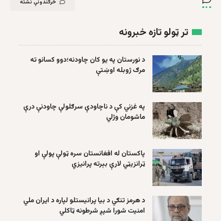
څرگندونې نشته
تر ټولو تازه خبرونه
د نورستان په یو کان چاودنه؛دوو کسانو ته
مرګ ژوبله اوښتې
په غزني کې د ناچاودې سرګلولې چاودنې درې
ماشومان وژلي
پاکستان له افغانستان سره ټولې پولې او
ټرانزیټي لارې بېرته پرانیزي
د هرمز تنګي د بیا پرانیستلو لپاره د ایران ملي
امنیت شورا شپږ شرطونه ټاکلي