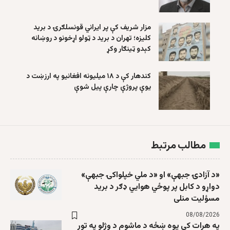
مزار شریف کې پر ایراني قونسلګرۍ د برید
کلیزه؛ تهران د برید د ټولو اړخونو د روښانه
کېدو ټینګار وکړ
کندهار کې د ۱۸ میلیونه افغانیو په ارزښت د
یوې پروژې چارې پیل شوې
مطالب مرتبط
«د آزادۍ جبهې» او «د ملي خپلواکۍ جبهې»
دواړو د کابل پر پوځي هوايي ډګر د برید
مسؤلیت منلی
08/08/2026
په هرات کې یوه ښځه د ماشوم د وژلو په تور