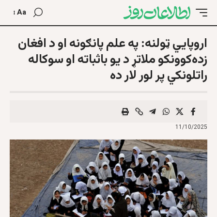
Aa
اروپایي ټولنه: په علم پانګونه او د افغان
زده‌کوونکو ملاتړ د یو باثباته او سوکاله
راتلونکي پر لور لار ده
11/10/2025