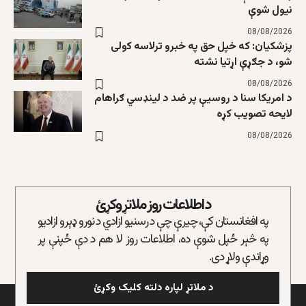
نیول شوې
08/08/2026
پزشکیان: که خپل حق په خبرو ترلاسه کولی
شو، د جګړې اړتیا نشته
08/08/2026
د امریکا سنا د روسیې پر ضد د لینډسي ګراهام
لایحه تصویب کړه
08/08/2026
د اطلاعات روز ملاتړ وکړئ
په افغانستان کې، چیرې چې د رسنیو ازادي د نورو ډېرو ازادیو
په څېر ځپل شوې ده، اطلاعات روز لا هم د دې ځپنې پر
وړاندې ولاړ دی.
د ملاتړ لپاره دلته کلیک وکړئ